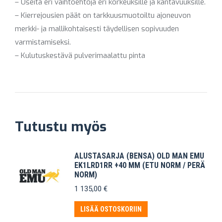
– Useita eri vaihtoehtoja eri korkeuksille ja kantavuuksille.
– Kierrejousien päät on tarkkuusmuotoiltu ajoneuvon
merkki- ja mallikohtaisesti täydellisen sopivuuden
varmistamiseksi.
– Kulutuskestävä pulverimaalattu pinta
Tutustu myös
ALUSTASARJA (BENSA) OLD MAN EMU
EK1LRD1RR +40 MM (ETU NORM / PERÄ
NORM)
1 135,00
€
LISÄÄ OSTOSKORIIN