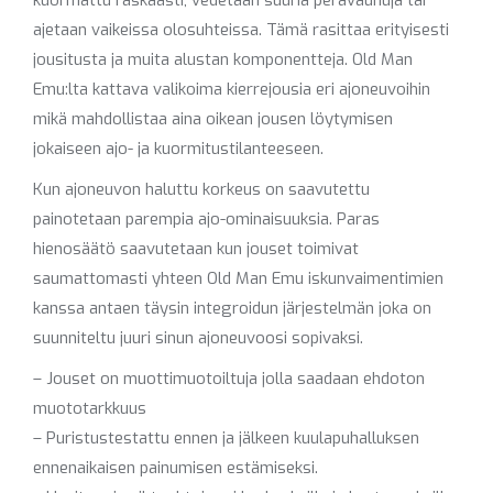
kuormattu raskaasti, vedetään suuria perävaunuja tai
ajetaan vaikeissa olosuhteissa. Tämä rasittaa erityisesti
jousitusta ja muita alustan komponentteja. Old Man
Emu:lta kattava valikoima kierrejousia eri ajoneuvoihin
mikä mahdollistaa aina oikean jousen löytymisen
jokaiseen ajo- ja kuormitustilanteeseen.
Kun ajoneuvon haluttu korkeus on saavutettu
painotetaan parempia ajo-ominaisuuksia. Paras
hienosäätö saavutetaan kun jouset toimivat
saumattomasti yhteen Old Man Emu iskunvaimentimien
kanssa antaen täysin integroidun järjestelmän joka on
suunniteltu juuri sinun ajoneuvoosi sopivaksi.
– Jouset on muottimuotoiltuja jolla saadaan ehdoton
muototarkkuus
– Puristustestattu ennen ja jälkeen kuulapuhalluksen
ennenaikaisen painumisen estämiseksi.