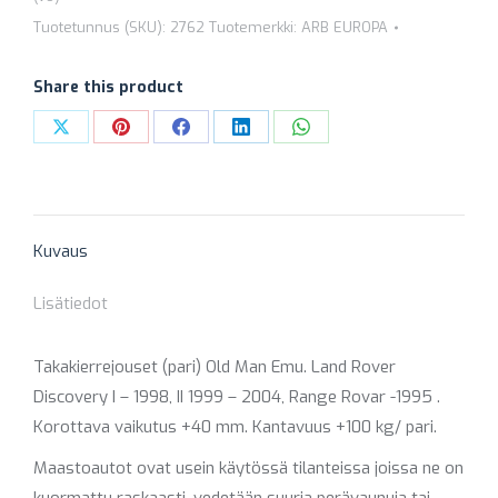
2762
Tuotetunnus (SKU):
2762
Tuotemerkki:
ARB EUROPA
(KOROTTAVA
/
Share this product
+100
KG)
Share
Share
Share
Share
Share
määrä
on
on
on
on
on
X
Pinterest
Facebook
LinkedIn
WhatsApp
Kuvaus
Lisätiedot
Takakierrejouset (pari) Old Man Emu. Land Rover
Discovery I – 1998, II 1999 – 2004, Range Rovar -1995 .
Korottava vaikutus +40 mm. Kantavuus +100 kg/ pari.
Maastoautot ovat usein käytössä tilanteissa joissa ne on