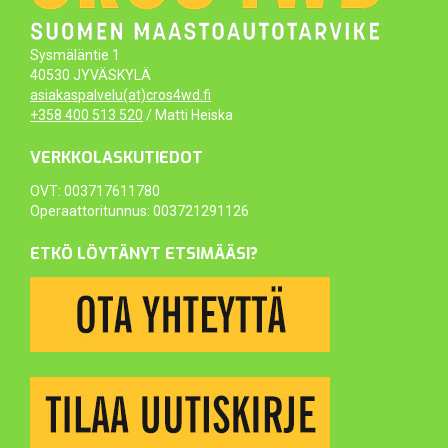
Sysmäläntie 1
40530 JYVÄSKYLÄ
asiakaspalvelu(at)cros4wd.fi
+358 400 513 520
/ Matti Heiska
VERKKOLASKUTIEDOT
OVT: 003717611780
Operaattoritunnus: 003721291126
ETKÖ LÖYTÄNYT ETSIMÄÄSI?