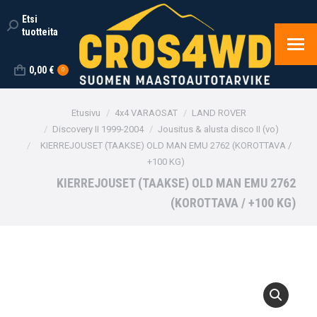
Etsi
Search:
tuotteita
0,00
€
0
You are here:
Etusivu
4x4 VARAOSAT
LAND ROVER
Discovery II 1999-2004
Jousitus & alusta disco II (vo)
KIERREJOUSET (TAAKSE) OLD MAN EMU 2762 (KOROTTAVA /
+100 KG)
KIERREJOUSET (TAAKSE) OLD MAN EMU 2762
(KOROTTAVA / +100 KG)