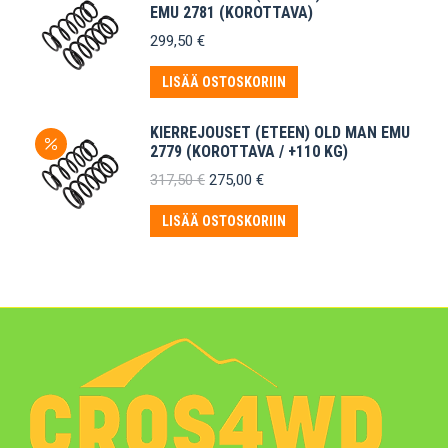
EMU 2781 (KOROTTAVA)
299,50
€
LISÄÄ OSTOSKORIIN
KIERREJOUSET (ETEEN) OLD MAN EMU
2779 (KOROTTAVA / +110 KG)
Alkuperäinen
Nykyinen
317,50
€
275,00
€
hinta
hinta
oli:
on:
LISÄÄ OSTOSKORIIN
317,50 €.
275,00 €.