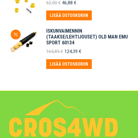
Alkuperäinen
Nykyinen
62,50
€
46,88
€
hinta
hinta
oli:
on:
LISÄÄ OSTOSKORIIN
62,50 €.
46,88 €.
ISKUNVAIMENNIN
(TAAKSE/LEHTIJOUSET) OLD MAN EMU
SPORT 60134
Alkuperäinen
Nykyinen
165,85
€
124,39
€
hinta
hinta
oli:
on:
LISÄÄ OSTOSKORIIN
165,85 €.
124,39 €.