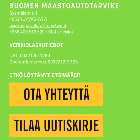
Sysmäläntie 1
40530 JYVÄSKYLÄ
asiakaspalvelu(at)cros4wd.fi
+358 400 513 520
/ Matti Heiska
VERKKOLASKUTIEDOT
OVT: 003717611780
Operaattoritunnus: 003721291126
ETKÖ LÖYTÄNYT ETSIMÄÄSI?