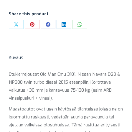
3101
(KOROTTAVA
Share this product
/
KANTAVAMPI)
Share
Share
Share
Share
Share
määrä
on
on
on
on
on
X
Pinterest
Facebook
LinkedIn
WhatsApp
Kuvaus
Etukierrejouset Old Man Emu 3101. Nissan Navara D23 &
NP300 twin turbo diesel 2015 eteenpäin. Korottava
vaikutus +30 mm ja kantavuus 75-100 kg (esim ARB
vinssipuskuri + vinssi).
Maastoautot ovat usein käytössä tilanteissa joissa ne on
kuormattu raskaasti, vedetään suuria perävaunuja tai
ajetaan vaikeissa olosuhteissa. Tämä rasittaa erityisesti