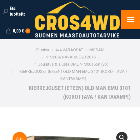
Etsi
Search:
tuotteita
0,00
€
0
You are here:
Etusivu
4x4 VARAOSAT
NISSAN
NP300 & NAVARA D23 2015 →
Jousitus & alusta OME NP30015on (vo)
KIERREJOUSET (ETEEN) OLD MAN EMU 3101 (KOROTTAVA /
KANTAVAMPI)
KIERREJOUSET (ETEEN) OLD MAN EMU 3101
(KOROTTAVA / KANTAVAMPI)
Ale!