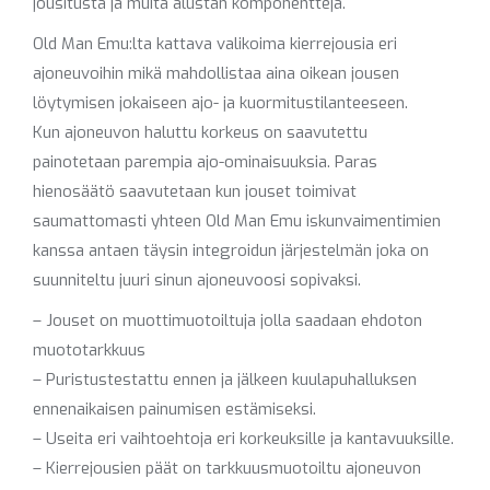
jousitusta ja muita alustan komponentteja.
Old Man Emu:lta kattava valikoima kierrejousia eri
ajoneuvoihin mikä mahdollistaa aina oikean jousen
löytymisen jokaiseen ajo- ja kuormitustilanteeseen.
Kun ajoneuvon haluttu korkeus on saavutettu
painotetaan parempia ajo-ominaisuuksia. Paras
hienosäätö saavutetaan kun jouset toimivat
saumattomasti yhteen Old Man Emu iskunvaimentimien
kanssa antaen täysin integroidun järjestelmän joka on
suunniteltu juuri sinun ajoneuvoosi sopivaksi.
– Jouset on muottimuotoiltuja jolla saadaan ehdoton
muototarkkuus
– Puristustestattu ennen ja jälkeen kuulapuhalluksen
ennenaikaisen painumisen estämiseksi.
– Useita eri vaihtoehtoja eri korkeuksille ja kantavuuksille.
– Kierrejousien päät on tarkkuusmuotoiltu ajoneuvon