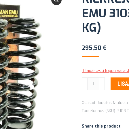
EMU 310
KG)
295,50
€
Tilapäisesti loppu vara
KIERREJOUSET
LISÄ
OLD
MAN
Osastot:
Jousitus & alusta
EMU
Tuotetunnus (SKU):
3103
T
3103
+25
Share this product
MM