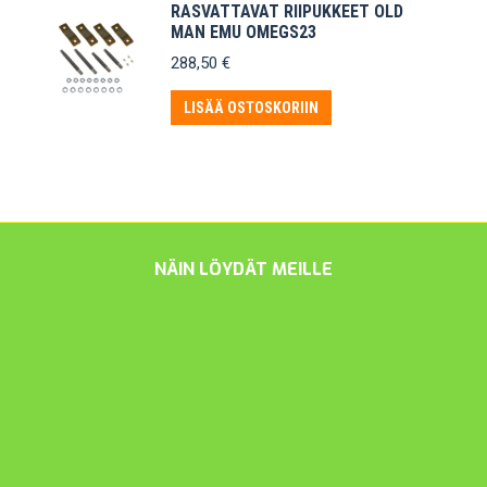
RASVATTAVAT RIIPUKKEET OLD
MAN EMU OMEGS23
288,50
€
LISÄÄ OSTOSKORIIN
NÄIN LÖYDÄT MEILLE