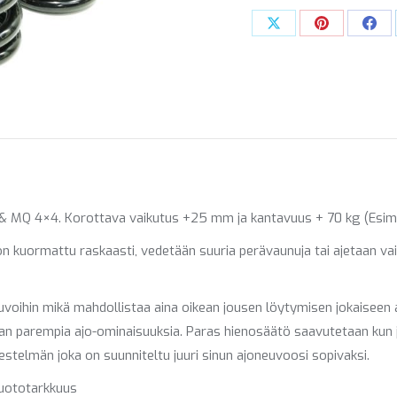
(+50-
Share
Share
Sha
100
on
on
on
KG)
X
Pinterest
Fac
määrä
& MQ 4×4. Korottava vaikutus +25 mm ja kantavuus + 70 kg (Esimer
n kuormattu raskaasti, vedetään suuria perävaunuja tai ajetaan vai
uvoihin mikä mahdollistaa aina oikean jousen löytymisen jokaiseen 
aan parempia ajo-ominaisuuksia. Paras hienosäätö saavutetaan ku
estelmän joka on suunniteltu juuri sinun ajoneuvoosi sopivaksi.
muototarkkuus