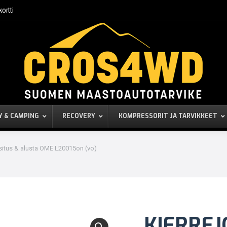
kortti
Y & CAMPING
RECOVERY
KOMPRESSORIT JA TARVIKKEET
itus & alusta OME L20015on (vo)
KIERREJ