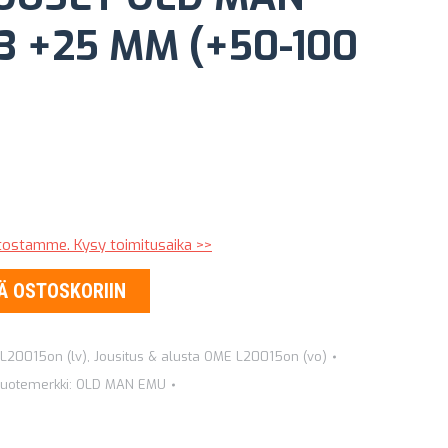
3 +25 MM (+50-100
stostamme. Kysy toimitusaika >>
Ä OSTOSKORIIN
 L20015on (lv)
,
Jousitus & alusta OME L20015on (vo)
uotemerkki:
OLD MAN EMU