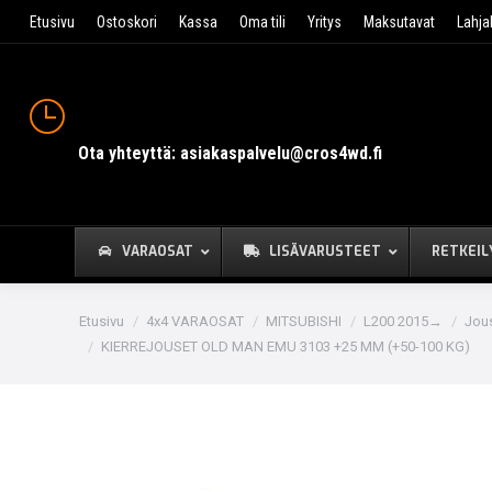
Etusivu
Ostoskori
Kassa
Oma tili
Yritys
Maksutavat
Lahja
Ota yhteyttä: asiakaspalvelu@cros4wd.fi
VARAOSAT
LISÄVARUSTEET
RETKEIL
You are here:
Etusivu
4x4 VARAOSAT
MITSUBISHI
L200 2015→
Jous
KIERREJOUSET OLD MAN EMU 3103 +25 MM (+50-100 KG)