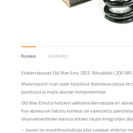
Kuvaus
Lisätiedot
Etukierrejouset Old Man Emu 3103. Mitsubishi L200 MR 
Maastoautot ovat usein käytössä tilanteissa joissa ne o
jousitusta ja muita alustan komponentteja.
Old Man Emu:lta kattava valikoima kierrejousia eri ajone
Kun ajoneuvon haluttu korkeus on saavutettu painotet
iskunvaimentimien kanssa antaen täysin integroidun järj
– Jouset on muottimuotoiltuja jolla saadaan ehdoton 