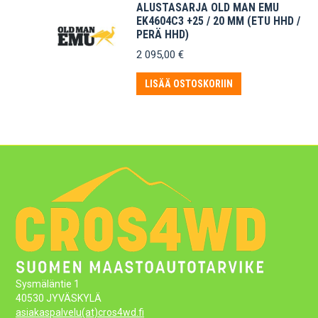
ALUSTASARJA OLD MAN EMU
EK4604C3 +25 / 20 MM (ETU HHD /
PERÄ HHD)
2 095,00
€
LISÄÄ OSTOSKORIIN
Sysmäläntie 1
40530 JYVÄSKYLÄ
asiakaspalvelu(at)cros4wd.fi