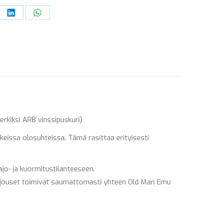
re
Share
Share
on
on
ebook
LinkedIn
WhatsApp
kiksi ARB vinssipuskuri)
keissa olosuhteissa. Tämä rasittaa erityisesti
ajo- ja kuormitustilanteeseen.
n jouset toimivat saumattomasti yhteen Old Man Emu