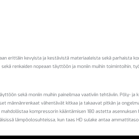
an erittäin kevyista ja kestävistä materiaaleista sekä parhaista
kä renkaiden nopeaan täyttöön ja moniin muihin toimintoihin, työh
yttöön sekä moniin muihin paineilmaa vaativiin tehtäviin. Pöly- ja k
ituiset männänrenkaat vähentävät kitkaa ja takaavat pitkän ja ongel
a mahdollistaa kompressorin kääntämisen 180 astetta asennuksen 
sissä lämpöolosuhteissa, kun taas HD sulake antaa ammattitason 