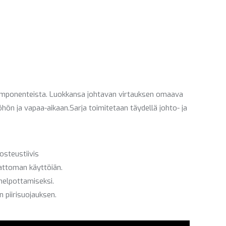
 komponenteista. Luokkansa johtavan virtauksen omaava
ön ja vapaa-aikaan.Sarja toimitetaan täydellä johto- ja
osteustiivis
mattoman käyttöiän.
helpottamiseksi.
piirisuojauksen.