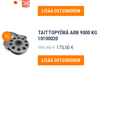
hinta
hinta
oli:
on:
LISÄÄ OSTOSKORIIN
169,90 €.
152,91 €.
TAITTOPYÖRÄ ARB 9000 KG
10100020
Alkuperäinen
Nykyinen
181,50
€
175,50
€
hinta
hinta
oli:
on:
LISÄÄ OSTOSKORIIN
181,50 €.
175,50 €.