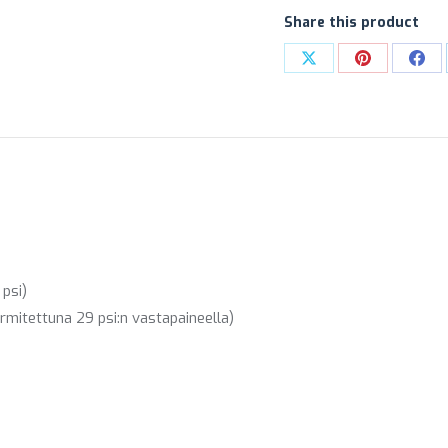
Share this product
Share
Share
Sha
on
on
on
X
Pinterest
Fac
psi)
ormitettuna 29 psi:n vastapaineella)