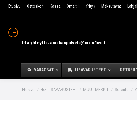
Etusivu
Ostoskori
Kassa
Oma tili
Yritys
Maksutavat
Lahja
Ota yhteyttä: asiakaspalvelu@cros4wd.fi
VARAOSAT
LISÄVARUSTEET
RETKEIL
You are here:
Etusivu
4x4 LISÄVARUSTEET
MUUT MERKIT
Sorento
Y