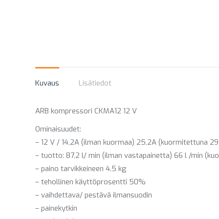
Kuvaus
Lisätiedot
ARB kompressori CKMA12 12 V
Ominaisuudet:
– 12 V / 14,2A (ilman kuormaa) 25,2A (kuormitettuna 29 
– tuotto: 87,2 l/ min (ilman vastapainetta) 66 l /min (ku
– paino tarvikkeineen 4.5 kg
– tehollinen käyttöprosentti 50%
– vaihdettava/ pestävä ilmansuodin
– painekytkin