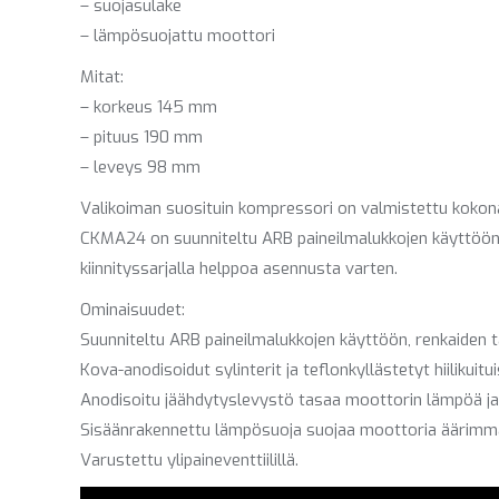
– suojasulake
– lämpösuojattu moottori
Mitat:
– korkeus 145 mm
– pituus 190 mm
– leveys 98 mm
Valikoiman suosituin kompressori on valmistettu kokona
CKMA24 on suunniteltu ARB paineilmalukkojen käyttöön se
kiinnityssarjalla helppoa asennusta varten.
Ominaisuudet:
Suunniteltu ARB paineilmalukkojen käyttöön, renkaiden tä
Kova-anodisoidut sylinterit ja teflonkyllästetyt hiiliku
Anodisoitu jäähdytyslevystö tasaa moottorin lämpöä j
Sisäänrakennettu lämpösuoja suojaa moottoria äärimmäi
Varustettu ylipaineventtiilillä.