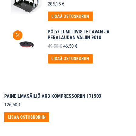
285,15
€
LISÄÄ OSTOSKORIIN
PÖLY/ LUMITIIVISTE LAVAN JA
PERÄLAUDAN VÄLIIN 9010
Alkuperäinen
Nykyinen
49,50
€
46,50
€
hinta
hinta
oli:
on:
LISÄÄ OSTOSKORIIN
49,50 €.
46,50 €.
PAINEILMASÄILIÖ ARB KOMPRESSORIIN 171503
126,50
€
LISÄÄ OSTOSKORIIN