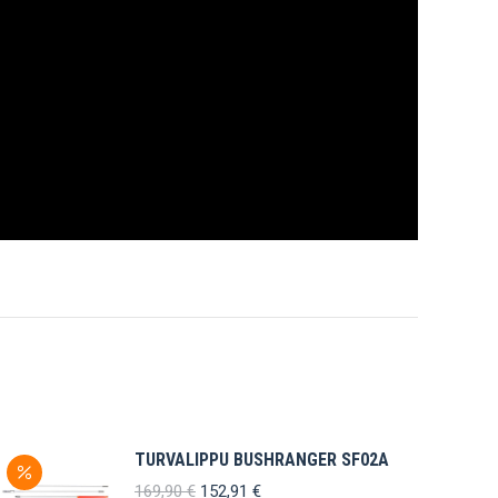
TURVALIPPU BUSHRANGER SF02A
Alkuperäinen
Nykyinen
169,90
€
152,91
€