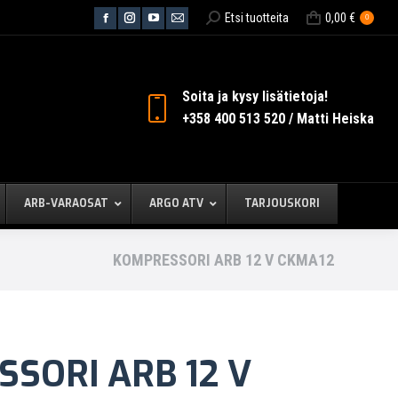
Search:
Etsi tuotteita
0,00
€
0
Facebook
Instagram
YouTube
Mail
page
page
page
page
opens
opens
opens
opens
in
in
in
in
Soita ja kysy lisätietoja!
new
new
new
new
+358 400 513 520 / Matti Heiska
window
window
window
window
ARB-VARAOSAT
ARGO ATV
TARJOUSKORI
KOMPRESSORI ARB 12 V CKMA12
SORI ARB 12 V