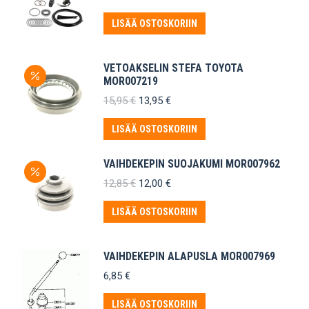
LISÄÄ OSTOSKORIIN
VETOAKSELIN STEFA TOYOTA
MOR007219
Alkuperäinen
Nykyinen
15,95
€
13,95
€
hinta
hinta
oli:
on:
LISÄÄ OSTOSKORIIN
15,95 €.
13,95 €.
VAIHDEKEPIN SUOJAKUMI MOR007962
Alkuperäinen
Nykyinen
12,85
€
12,00
€
hinta
hinta
oli:
on:
LISÄÄ OSTOSKORIIN
12,85 €.
12,00 €.
VAIHDEKEPIN ALAPUSLA MOR007969
6,85
€
LISÄÄ OSTOSKORIIN