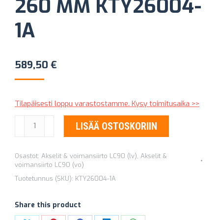
260 MM KTY26004-
1A
589,50
€
Tilapäisesti loppu varastostamme. Kysy toimitusaika >>
KYTKINPAKETTI
LISÄÄ OSTOSKORIIN
HD
EXTREME
Osastot:
Akselit & voimansiirto LC90 (lv)
,
Akselit &
OUTBACK
voimansiirto LC90 (vo)
260
Tuotetunnus (SKU):
KTY26004-1A
MM
KTY26004-
Share this product
1A