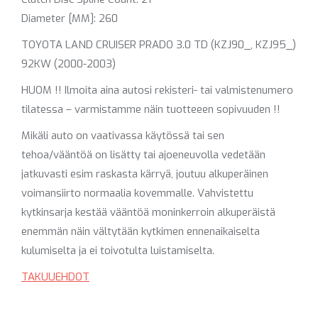
Diameter [MM]: 260
TOYOTA LAND CRUISER PRADO 3.0 TD (KZJ90_, KZJ95_)
92KW (2000-2003)
HUOM !! Ilmoita aina autosi rekisteri- tai valmistenumero
tilatessa – varmistamme näin tuotteeen sopivuuden !!
Mikäli auto on vaativassa käytössä tai sen
tehoa/vääntöä on lisätty tai ajoeneuvolla vedetään
jatkuvasti esim raskasta kärryä, joutuu alkuperäinen
voimansiirto normaalia kovemmalle. Vahvistettu
kytkinsarja kestää vääntöä moninkerroin alkuperäistä
enemmän näin vältytään kytkimen ennenaikaiselta
kulumiselta ja ei toivotulta luistamiselta.
TAKUUEHDOT