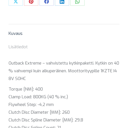
määrä
Share
Share
Share
Share
Share
on
on
on
on
on
X
Pinterest
Facebook
LinkedIn
WhatsApp
Kuvaus
Lisätiedot
Outback Extreme – vahvistettu kytkinpaketti. Kytkin on 40
% vahvempi kuin alkuperäinen. Moottorityypille 1KZTE I4
8V SOHC
Torque [NM]: 400
Clamp Load: 800KG (40 % inc.)
Flywheel Step: -4,2 mm
Clutch Disc Diameter [MM]: 260
Clutch Disc Spline Diameter [MM]: 29,8
Clutch Disc Spline Count: 21