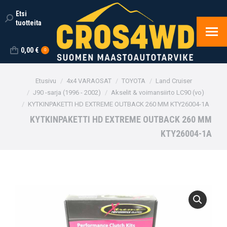
Etsi
Search:
tuotteita
0,00
€
0
You are here:
Etusivu
4x4 VARAOSAT
TOYOTA
Land Cruiser
J90 -sarja (1996 - 2002)
Akselit & voimansiirto LC90 (vo)
KYTKINPAKETTI HD EXTREME OUTBACK 260 MM KTY26004-1A
KYTKINPAKETTI HD EXTREME OUTBACK 260 MM
KTY26004-1A