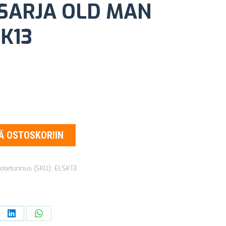
SARJA OLD MAN
K13
inen
ykyinen
inta
n:
5,65 €.
Ä OSTOSKORIIN
otetunnus (SKU):
ELSK13
re
Share
Share