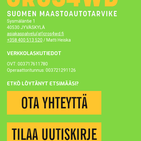
Sysmäläntie 1
40530 JYVÄSKYLÄ
asiakaspalvelu(at)cros4wd.fi
+358 400 513 520
/ Matti Heiska
VERKKOLASKUTIEDOT
OVT: 003717611780
Operaattoritunnus: 003721291126
ETKÖ LÖYTÄNYT ETSIMÄÄSI?