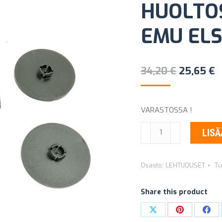
HUOLTO
EMU ELS
Alkuperä
N
34,20
€
25,65
€
hinta
h
oli:
o
VARASTOSSA !
34,20 €.
2
LEHTIJOUSEN
LISÄ
HUOLTOSARJA
OLD
Osasto:
LEHTIJOUSET
Tu
MAN
EMU
Share this product
ELSK13
määrä
Share
Share
Sha