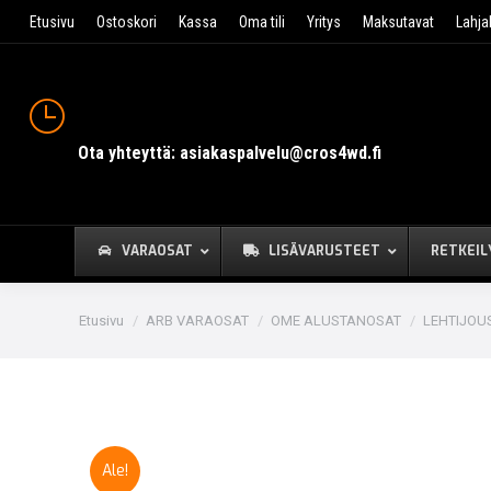
Etusivu
Ostoskori
Kassa
Oma tili
Yritys
Maksutavat
Lahja
Ota yhteyttä: asiakaspalvelu@cros4wd.fi
VARAOSAT
LISÄVARUSTEET
RETKEIL
You are here:
Etusivu
ARB VARAOSAT
OME ALUSTANOSAT
LEHTIJOU
Ale!