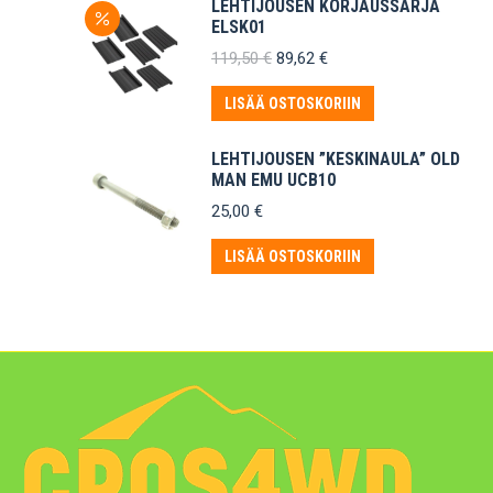
LEHTIJOUSEN KORJAUSSARJA
ELSK01
Alkuperäinen
Nykyinen
119,50
€
89,62
€
hinta
hinta
oli:
on:
LISÄÄ OSTOSKORIIN
119,50 €.
89,62 €.
LEHTIJOUSEN ”KESKINAULA” OLD
MAN EMU UCB10
25,00
€
LISÄÄ OSTOSKORIIN