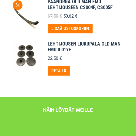
PÄÄNORRA OLD MAN EMU
LEHTIJOUSEEN CS004F, CS005F
Alkuperäinen
Nykyinen
67,50
€
50,62
€
hinta
hinta
oli:
on:
LISÄÄ OSTOSKORIIN
67,50 €.
50,62 €.
LEHTIJOUSEN LIUKUPALA OLD MAN
EMU IL01YE
22,50
€
DETAILS
NÄIN LÖYDÄT MEILLE