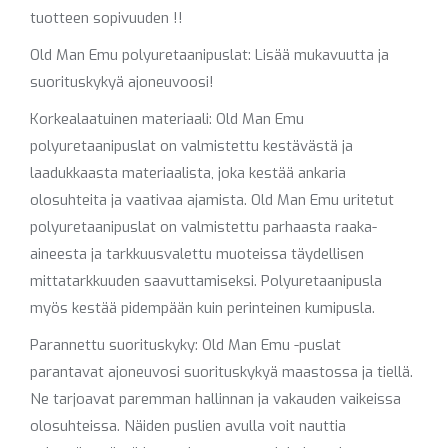
tuotteen sopivuuden !!
Old Man Emu polyuretaanipuslat: Lisää mukavuutta ja
suorituskykyä ajoneuvoosi!
Korkealaatuinen materiaali: Old Man Emu
polyuretaanipuslat on valmistettu kestävästä ja
laadukkaasta materiaalista, joka kestää ankaria
olosuhteita ja vaativaa ajamista. Old Man Emu uritetut
polyuretaanipuslat on valmistettu parhaasta raaka-
aineesta ja tarkkuusvalettu muoteissa täydellisen
mittatarkkuuden saavuttamiseksi. Polyuretaanipusla
myös kestää pidempään kuin perinteinen kumipusla.
Parannettu suorituskyky: Old Man Emu -puslat
parantavat ajoneuvosi suorituskykyä maastossa ja tiellä.
Ne tarjoavat paremman hallinnan ja vakauden vaikeissa
olosuhteissa. Näiden puslien avulla voit nauttia