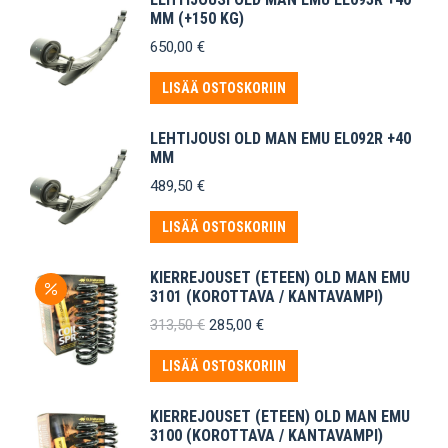
MM (+150 KG)
650,00
€
LISÄÄ OSTOSKORIIN
LEHTIJOUSI OLD MAN EMU EL092R +40
MM
489,50
€
LISÄÄ OSTOSKORIIN
KIERREJOUSET (ETEEN) OLD MAN EMU
3101 (KOROTTAVA / KANTAVAMPI)
Alkuperäinen
Nykyinen
313,50
€
285,00
€
hinta
hinta
oli:
on:
LISÄÄ OSTOSKORIIN
313,50 €.
285,00 €.
KIERREJOUSET (ETEEN) OLD MAN EMU
3100 (KOROTTAVA / KANTAVAMPI)