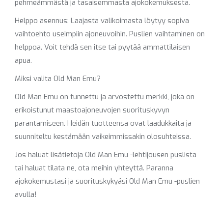
pehmeämmästä ja tasaisemmasta ajokokemuksesta.
Helppo asennus: Laajasta valikoimasta löytyy sopiva
vaihtoehto useimpiin ajoneuvoihin. Puslien vaihtaminen on
helppoa. Voit tehdä sen itse tai pyytää ammattilaisen
apua.
Miksi valita Old Man Emu?
Old Man Emu on tunnettu ja arvostettu merkki, joka on
erikoistunut maastoajoneuvojen suorituskyvyn
parantamiseen. Heidän tuotteensa ovat laadukkaita ja
suunniteltu kestämään vaikeimmissakin olosuhteissa.
Jos haluat lisätietoja Old Man Emu -lehtijousen puslista
tai haluat tilata ne, ota meihin yhteyttä. Paranna
ajokokemustasi ja suorituskykyäsi Old Man Emu -puslien
avulla!