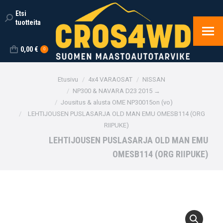
Etsi
Search:
tuotteita
0,00
€
0
You are here:
Etusivu
4x4 VARAOSAT
NISSAN
NP300 & NAVARA D23 2015 →
Jousitus & alusta OME NP30015on (vo)
LEHTIJOUSEN PUSLASARJA OLD MAN EMU OMESB114 (ORG
RIIPUKE)
LEHTIJOUSEN PUSLASARJA OLD MAN EMU
OMESB114 (ORG RIIPUKE)