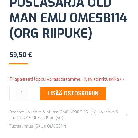
PUSLASARJA OLD
MAN EMU OMESB114
(ORG RIIPUKE)
59,50
€
Tilapäisesti loppu varastostamme. Kysy toimitusaika >>
LEHTIJOUSEN
LISÄÄ OSTOSKORIIN
PUSLASARJA
OLD
Osastot:
Jousitus & alusta OME NP300 15- (lv)
,
Jousitus &
MAN
alusta OME NP30015on (vo)
EMU
Tuotetunnus (SKU):
OMESB114
OMESB114