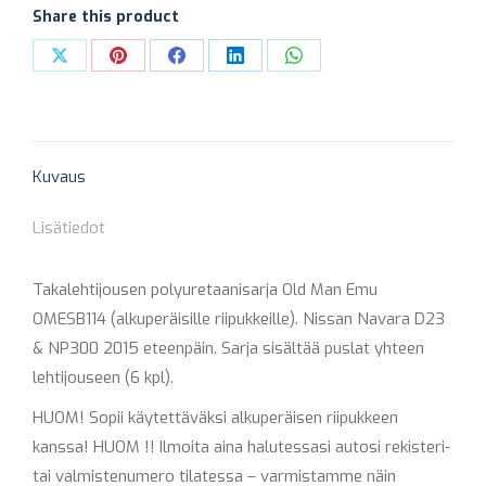
(ORG
Share this product
RIIPUKE)
määrä
Share
Share
Share
Share
Share
on
on
on
on
on
X
Pinterest
Facebook
LinkedIn
WhatsApp
Kuvaus
Lisätiedot
Takalehtijousen polyuretaanisarja Old Man Emu
OMESB114 (alkuperäisille riipukkeille). Nissan Navara D23
& NP300 2015 eteenpäin. Sarja sisältää puslat yhteen
lehtijouseen (6 kpl).
HUOM! Sopii käytettäväksi alkuperäisen riipukkeen
kanssa! HUOM !! Ilmoita aina halutessasi autosi rekisteri-
tai valmistenumero tilatessa – varmistamme näin