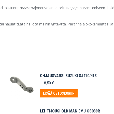
erikoistunut maastoajoneuvojen suorituskyvyn parantamiseen. Heidä
 tai haluat tilata ne, ota meihin yhteyttä. Paranna ajokokemustasi j
OHJAUSVARSI SUZUKI SJ410/413
118,50
€
LISÄÄ OSTOSKORIIN
LEHTIJOUSI OLD MAN EMU CS039R