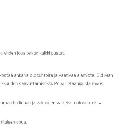
on
on
ebook
LinkedIn
WhatsApp
ä yhden jousipakan kaikki puslat.
kestää ankaria olosuhteita ja vaativaa ajamista. Old Man
tarkkuuden saavuttamiseksi. Polyuretaanipusla myös
mman hallinnan ja vakauden vaikeissa olosuhteissa.
tilaisen apua.