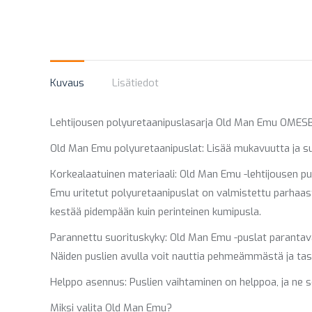
Kuvaus
Lisätiedot
Lehtijousen polyuretaanipuslasarja Old Man Emu OMESB19. 
Old Man Emu polyuretaanipuslat: Lisää mukavuutta ja s
Korkealaatuinen materiaali: Old Man Emu -lehtijousen pu
Emu uritetut polyuretaanipuslat on valmistettu parhaas
kestää pidempään kuin perinteinen kumipusla.
Parannettu suorituskyky: Old Man Emu -puslat parantava
Näiden puslien avulla voit nauttia pehmeämmästä ja t
Helppo asennus: Puslien vaihtaminen on helppoa, ja ne so
Miksi valita Old Man Emu?