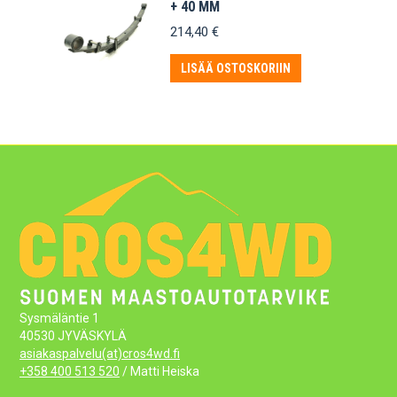
+ 40 MM
214,40
€
LISÄÄ OSTOSKORIIN
Sysmäläntie 1
40530 JYVÄSKYLÄ
asiakaspalvelu(at)cros4wd.fi
+358 400 513 520
/ Matti Heiska