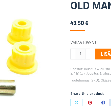
OLD MA
48,50
€
VARASTOSSA !
LEHTIJOUSEN
LISÄ
PUSLASARJA
OLD
Osastot:
Jousitus & alusta 
MAN
SJ413 (lv)
,
Jousitus & alust
EMU
Tuotetunnus (SKU):
OMESB
OMESB19
määrä
Share this product
Share
Share
Sha