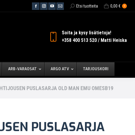
Search:
Etsi tuotteita
0,00
€
0
Facebook
Instagram
YouTube
Mail
page
page
page
page
opens
opens
opens
opens
in
in
in
in
Soita ja kysy lisätietoja!
new
new
new
new
+358 400 513 520 / Matti Heiska
window
window
window
window
ARB-VARAOSAT
ARGO ATV
TARJOUSKORI
HTIJOUSEN PUSLASARJA OLD MAN EMU OMESB19
USEN PUSLASARJA