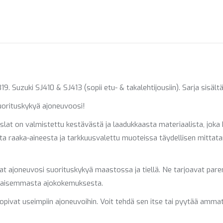
on
on
on
X
Pinterest
Fac
Suzuki SJ410 & SJ413 (sopii etu- & takalehtijousiin). Sarja sisältä
uorituskykyä ajoneuvoosi!
slat on valmistettu kestävästä ja laadukkaasta materiaalista, joka 
ta raaka-aineesta ja tarkkuusvalettu muoteissa täydellisen mitta
t ajoneuvosi suorituskykyä maastossa ja tiellä. Ne tarjoavat pare
asaisemmasta ajokokemuksesta.
pivat useimpiin ajoneuvoihin. Voit tehdä sen itse tai pyytää ammat