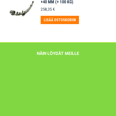
+40 MM (+ 100 KG)
258,35
€
LISÄÄ OSTOSKORIIN
NÄIN LÖYDÄT MEILLE