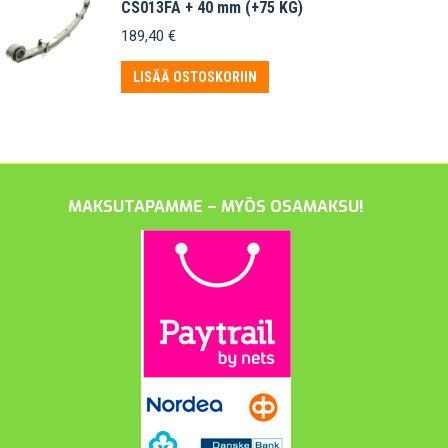
CS013FA + 40 mm (+75 KG)
189,40
€
LISÄÄ OSTOSKORIIN
MAKSUTAPAMME – MYÖS OSAMAKSU!