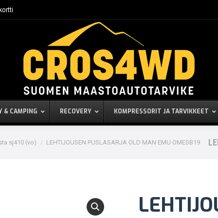
kortti
Y & CAMPING
RECOVERY
KOMPRESSORIT JA TARVIKKEET
LE
sta sj410 (vo)
LEHTIJOUSEN PUSLASARJA OLD MAN EMU OMESB19
LEHTIJO