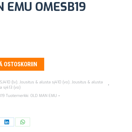
N EMU OMESB19
Ä OSTOSKORIIN
SJ410 (lv)
,
Jousitus & alusta sj410 (vo)
,
Jousitus & alusta
a sj413 (vo)
19
Tuotemerkki:
OLD MAN EMU
re
Share
Share