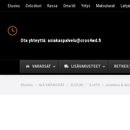
Etusivu
Ostoskori
Kassa
Oma tili
Yritys
Maksutavat
Lahja
Ota yhteyttä: asiakaspalvelu@cros4wd.fi
VARAOSAT
LISÄVARUSTEET
RETKEIL
You are here:
Etusivu
4x4 VARAOSAT
SUZUKI
SJ410
Jousitus & alu