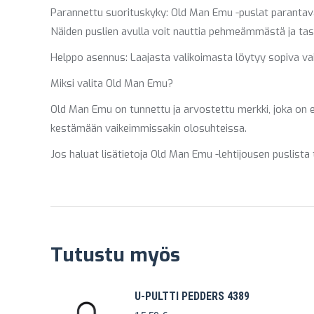
Parannettu suorituskyky: Old Man Emu -puslat parantava
Näiden puslien avulla voit nauttia pehmeämmästä ja t
Helppo asennus: Laajasta valikoimasta löytyy sopiva vai
Miksi valita Old Man Emu?
Old Man Emu on tunnettu ja arvostettu merkki, joka on 
kestämään vaikeimmissakin olosuhteissa.
Jos haluat lisätietoja Old Man Emu -lehtijousen puslista
Tutustu myös
U-PULTTI PEDDERS 4389