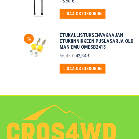
15,50
€
LISÄÄ OSTOSKORIIN
ETUKALLISTUKSENVAKAAJAN
ETUKIINNIKKEEN PUSLASARJA OLD
MAN EMU OMESB2413
Alkuperäinen
Nykyinen
56,45
€
42,34
€
hinta
hinta
oli:
on:
LISÄÄ OSTOSKORIIN
56,45 €.
42,34 €.