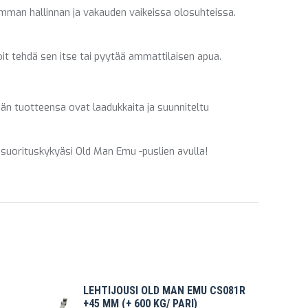
mman hallinnan ja vakauden vaikeissa olosuhteissa.
it tehdä sen itse tai pyytää ammattilaisen apua.
n tuotteensa ovat laadukkaita ja suunniteltu
a suorituskykyäsi Old Man Emu -puslien avulla!
LEHTIJOUSI OLD MAN EMU CS081R
+45 MM (+ 600 KG/ PARI)