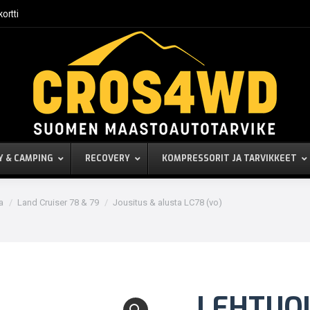
kortti
Y & CAMPING
RECOVERY
KOMPRESSORIT JA TARVIKKEET
a
Land Cruiser 78 & 79
Jousitus & alusta LC78 (vo)
LEHTIJO