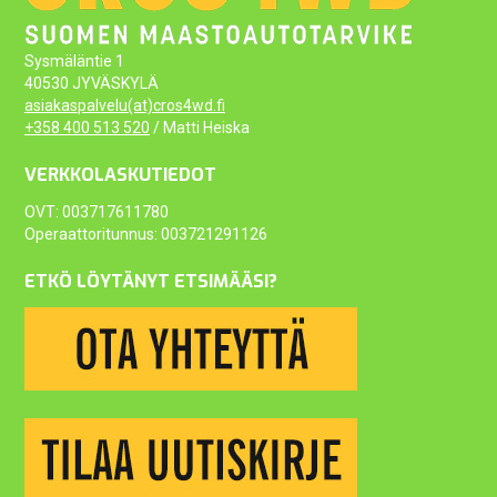
Sysmäläntie 1
40530 JYVÄSKYLÄ
asiakaspalvelu(at)cros4wd.fi
+358 400 513 520
/ Matti Heiska
VERKKOLASKUTIEDOT
OVT: 003717611780
Operaattoritunnus: 003721291126
ETKÖ LÖYTÄNYT ETSIMÄÄSI?