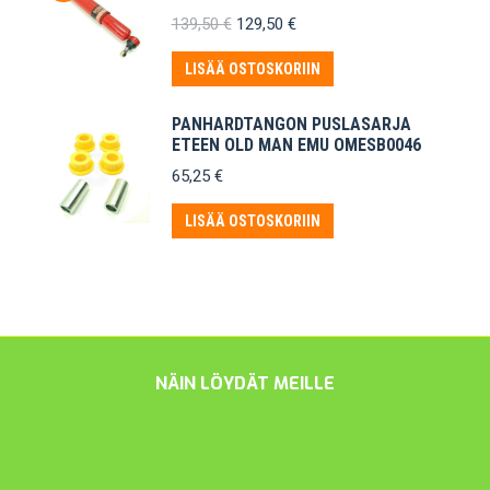
Alkuperäinen
Nykyinen
139,50
€
129,50
€
hinta
hinta
oli:
on:
LISÄÄ OSTOSKORIIN
139,50 €.
129,50 €.
PANHARDTANGON PUSLASARJA
ETEEN OLD MAN EMU OMESB0046
65,25
€
LISÄÄ OSTOSKORIIN
NÄIN LÖYDÄT MEILLE