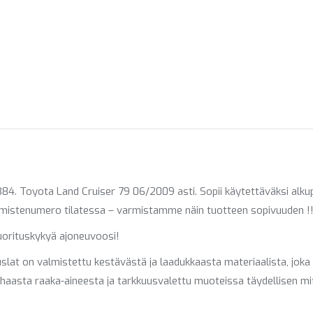
on
on
on
X
Pinterest
Fac
. Toyota Land Cruiser 79 06/2009 asti. Sopii käytettäväksi alkup
valmistenumero tilatessa – varmistamme näin tuotteen sopivuuden !
uorituskykyä ajoneuvoosi!
lat on valmistettu kestävästä ja laadukkaasta materiaalista, joka k
rhaasta raaka-aineesta ja tarkkuusvalettu muoteissa täydellisen m