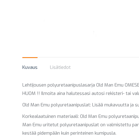
Kuvaus
Lisätiedot
Lehtijousen polyuretaanipuslasarja Old Man Emu OMESB84
HUOM !! Ilmoita aina halutessasi autosi rekisteri- tai 
Old Man Emu polyuretaanipuslat: Lisää mukavuutta ja s
Korkealaatuinen materiaali: Old Man Emu polyuretaanipus
Man Emu uritetut polyuretaanipuslat on valmistettu pa
kestää pidempään kuin perinteinen kumipusla.