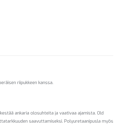
on
on
ebook
LinkedIn
WhatsApp
eräisen riipukkeen kanssa.
!
estää ankaria olosuhteita ja vaativaa ajamista. Old
ittatarkkuuden saavuttamiseksi. Polyuretaanipusla myös