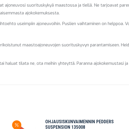
t ajoneuvosi suorituskykyä maastossa ja tiellä. Ne tarjoavat pare
asaisemmasta ajokokemuksesta.
htoehto useimpiin ajoneuvoihin. Puslien vaihtaminen on helppoa. Vo
erikoistunut maastoajoneuvojen suorituskyvyn parantamiseen. Heidä
 tai haluat tilata ne, ota meihin yhteyttä. Paranna ajokokemustasi j
OHJAUSISKUNVAIMENNIN PEDDERS
SUSPENSION 135008