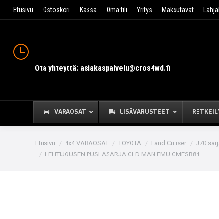
Etusivu
Ostoskori
Kassa
Oma tili
Yritys
Maksutavat
Lahja
Ota yhteyttä: asiakaspalvelu@cros4wd.fi
VARAOSAT
LISÄVARUSTEET
RETKEIL
You are here:
Etusivu
4x4 VARAOSAT
TOYOTA
Land Cruiser
J70 sarj
LEHTIJOUSEN PUSLASARJA OLD MAN EMU OMESB84