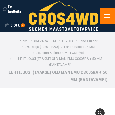
Etsi
Search:
tuotteita
0,00
€
0
You are here:
Etusivu
4x4 VARAOSAT
TOYOTA
Land Cruiser
J60 -sarja (1980 - 1990)
Land Cruiser FJ/HJ61
Jousitus & alusta OME LC61 (vo)
LEHTIJOUSI (TAAKSE) OLD MAN EMU CS005RA + 50 MM
(KANTAVAMPI)
LEHTIJOUSI (TAAKSE) OLD MAN EMU CS005RA + 50
MM (KANTAVAMPI)