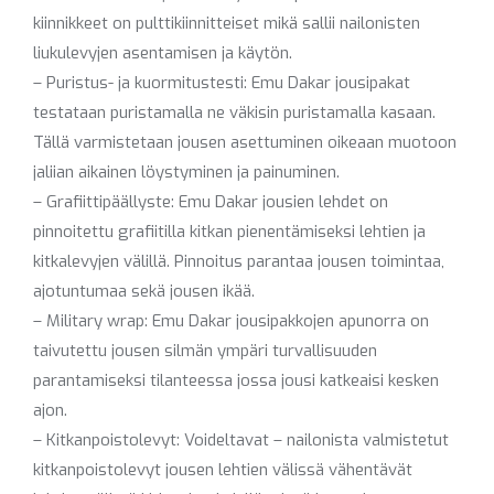
kiinnikkeet on pulttikiinnitteiset mikä sallii nailonisten
liukulevyjen asentamisen ja käytön.
– Puristus- ja kuormitustesti: Emu Dakar jousipakat
testataan puristamalla ne väkisin puristamalla kasaan.
Tällä varmistetaan jousen asettuminen oikeaan muotoon
jaliian aikainen löystyminen ja painuminen.
– Grafiittipäällyste: Emu Dakar jousien lehdet on
pinnoitettu grafiitilla kitkan pienentämiseksi lehtien ja
kitkalevyjen välillä. Pinnoitus parantaa jousen toimintaa,
ajotuntumaa sekä jousen ikää.
– Military wrap: Emu Dakar jousipakkojen apunorra on
taivutettu jousen silmän ympäri turvallisuuden
parantamiseksi tilanteessa jossa jousi katkeaisi kesken
ajon.
– Kitkanpoistolevyt: Voideltavat – nailonista valmistetut
kitkanpoistolevyt jousen lehtien välissä vähentävät