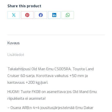
50
Share this product
MM
Share
Share
Share
Share
Share
(KANTAVAMPI)
on
on
on
on
on
määrä
X
Pinterest
Facebook
LinkedIn
WhatsApp
Kuvaus
Lisätiedot
Takalehtijousi Old Man Emu CS005RA. Toyota Land
Cruiser 60-sarja. Korottava vaikutus +50 mm ja
kantavuus +200 kg/pari.
HUOM! Tuote FK08 on asenettava jos Old Mand Emu
riipukkeita ei asenneta!
– Osana ARB:n 4×4 jousitusjärjestelmää Emu Dakar