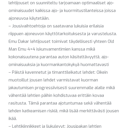
lehtijouset on suunniteltu tarjoamaan optimaaliset ajo-
ominaisuudet kaikissa ajo- ja kuormitustilanteissa joissa
ajoneuvoa käytetään.
– Jousivaihtoehtoja on saatavana lukuisia erilaisia
riippuen ajoneuvon käyttötarkoituksesta ja varustelusta.
Emu Dakar lehtijouset toimivat täydellisesti yhteen Old
Man Emu 4×4 iskunvamentimien kanssa mikä
kokonaisuutena parantaa auton käsiteltävyyttä, ajo-
ominaisuuksia ja kuormankantokykyä huomattavasti
– Päistä kavennetut ja timanttileikatut lehdet: Oikein
muotoillut jousen lehdet varmistavat kuorman
jakautumisen progressiivisesti suuremmalle alalle mikä
vähentää lehtien päihin kohdistuvaa erittäin kovaa
rasitusta. Tämä parantaa ajotuntumaa sekä vähentää
lehden katkeamisen riskiä, mikä lisää merkittävästi jousen
ikää.
– Lehtikiinnikkeet ja liukulevyt: Jousipakan lehtien