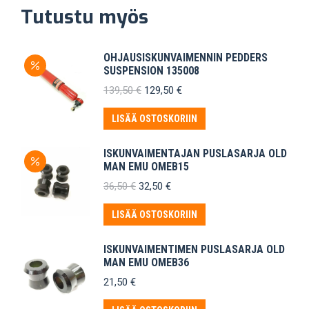
Tutustu myös
OHJAUSISKUNVAIMENNIN PEDDERS
SUSPENSION 135008
Alkuperäinen
Nykyinen
139,50
€
129,50
€
hinta
hinta
oli:
on:
LISÄÄ OSTOSKORIIN
139,50 €.
129,50 €.
ISKUNVAIMENTAJAN PUSLASARJA OLD
MAN EMU OMEB15
Alkuperäinen
Nykyinen
36,50
€
32,50
€
hinta
hinta
oli:
on:
LISÄÄ OSTOSKORIIN
36,50 €.
32,50 €.
ISKUNVAIMENTIMEN PUSLASARJA OLD
MAN EMU OMEB36
21,50
€