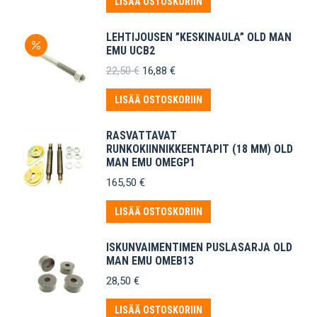
LISÄÄ OSTOSKORIIN
LEHTIJOUSEN ”KESKINAULA” OLD MAN
EMU UCB2
Alkuperäinen
Nykyinen
22,50
€
16,88
€
hinta
hinta
oli:
on:
LISÄÄ OSTOSKORIIN
22,50 €.
16,88 €.
RASVATTAVAT
RUNKOKIINNIKKEENTAPIT (18 MM) OLD
MAN EMU OMEGP1
165,50
€
LISÄÄ OSTOSKORIIN
ISKUNVAIMENTIMEN PUSLASARJA OLD
MAN EMU OMEB13
28,50
€
LISÄÄ OSTOSKORIIN