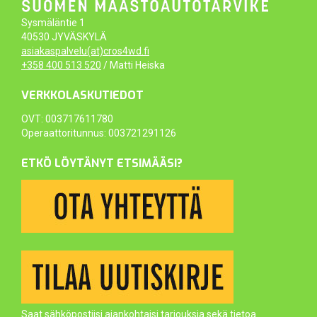
Sysmäläntie 1
40530 JYVÄSKYLÄ
asiakaspalvelu(at)cros4wd.fi
+358 400 513 520
/ Matti Heiska
VERKKOLASKUTIEDOT
OVT: 003717611780
Operaattoritunnus: 003721291126
ETKÖ LÖYTÄNYT ETSIMÄÄSI?
Saat sähköpostiisi ajankohtaisi tarjouksia sekä tietoa