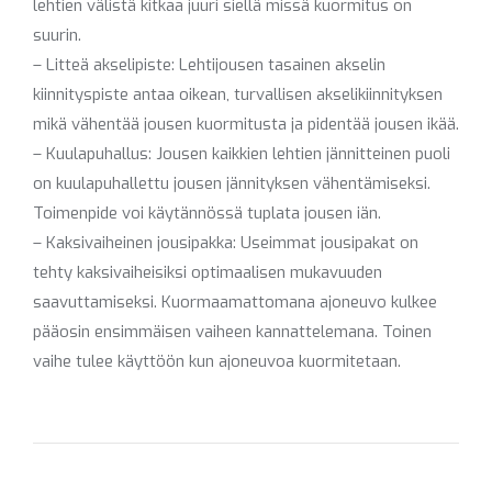
lehtien välistä kitkaa juuri siellä missä kuormitus on
suurin.
– Litteä akselipiste: Lehtijousen tasainen akselin
kiinnityspiste antaa oikean, turvallisen akselikiinnityksen
mikä vähentää jousen kuormitusta ja pidentää jousen ikää.
– Kuulapuhallus: Jousen kaikkien lehtien jännitteinen puoli
on kuulapuhallettu jousen jännityksen vähentämiseksi.
Toimenpide voi käytännössä tuplata jousen iän.
– Kaksivaiheinen jousipakka: Useimmat jousipakat on
tehty kaksivaiheisiksi optimaalisen mukavuuden
saavuttamiseksi. Kuormaamattomana ajoneuvo kulkee
pääosin ensimmäisen vaiheen kannattelemana. Toinen
vaihe tulee käyttöön kun ajoneuvoa kuormitetaan.