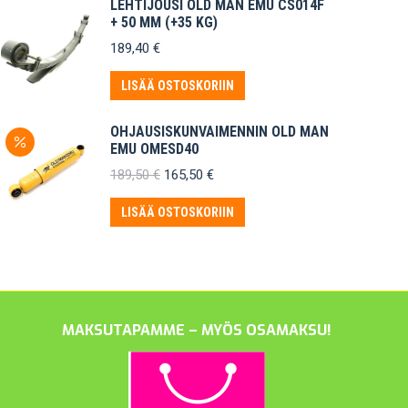
LEHTIJOUSI OLD MAN EMU CS014F
+ 50 MM (+35 KG)
189,40
€
LISÄÄ OSTOSKORIIN
OHJAUSISKUNVAIMENNIN OLD MAN
EMU OMESD40
Alkuperäinen
Nykyinen
189,50
€
165,50
€
hinta
hinta
oli:
on:
LISÄÄ OSTOSKORIIN
189,50 €.
165,50 €.
MAKSUTAPAMME – MYÖS OSAMAKSU!