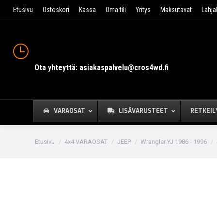
Etusivu
Ostoskori
Kassa
Oma tili
Yritys
Maksutavat
Lahja
Ota yhteyttä: asiakaspalvelu@cros4wd.fi
VARAOSAT
LISÄVARUSTEET
RETKEIL
You are here:
Etusivu
4x4 VARAOSAT
JEEP
Wrangler YJ 1986 - 1996