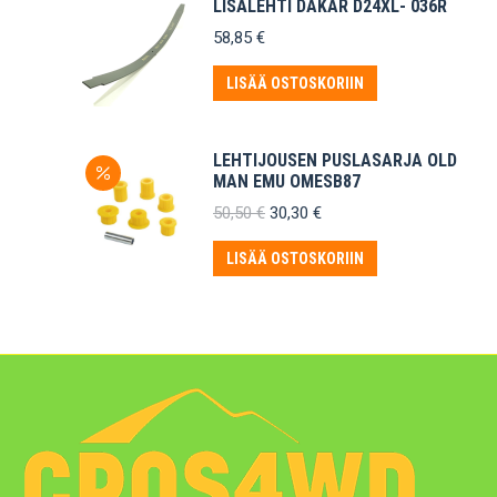
LISÄLEHTI DAKAR D24XL- 036R
58,85
€
LISÄÄ OSTOSKORIIN
LEHTIJOUSEN PUSLASARJA OLD
MAN EMU OMESB87
Alkuperäinen
Nykyinen
50,50
€
30,30
€
hinta
hinta
oli:
on:
LISÄÄ OSTOSKORIIN
50,50 €.
30,30 €.