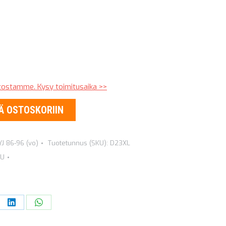
stostamme. Kysy toimitusaika >>
Ä OSTOSKORIIN
YJ 86-96 (vo)
Tuotetunnus (SKU):
D23XL
MU
re
Share
Share
on
on