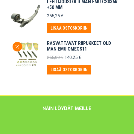
LEHTIJOUSI OLD MAN EMU CS036R
+50 MM
255,25
€
LISÄÄ OSTOSKORIIN
RASVATTAVAT RIIPUKKEET OLD
MAN EMU OMEGS11
Alkuperäinen
Nykyinen
255,00
€
140,25
€
hinta
hinta
oli:
on:
LISÄÄ OSTOSKORIIN
255,00 €.
140,25 €.
NÄIN LÖYDÄT MEILLE