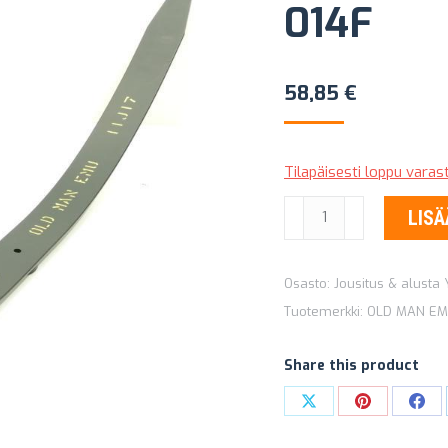
014F
58,85
€
Tilapäisesti loppu vara
LISÄLEHTI
LISÄ
DAKAR
D23XL-
Osasto:
Jousitus & alusta 
014F
Tuotemerkki:
OLD MAN E
määrä
Share this product
Share
Share
Sha
on
on
on