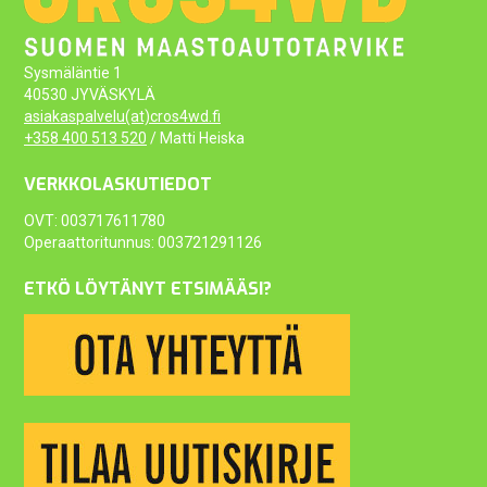
Sysmäläntie 1
40530 JYVÄSKYLÄ
asiakaspalvelu(at)cros4wd.fi
+358 400 513 520
/ Matti Heiska
VERKKOLASKUTIEDOT
OVT: 003717611780
Operaattoritunnus: 003721291126
ETKÖ LÖYTÄNYT ETSIMÄÄSI?