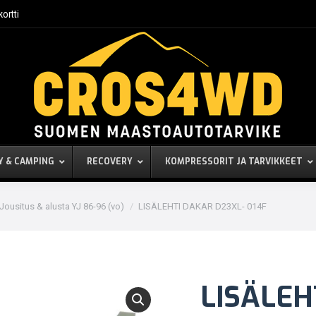
kortti
Y & CAMPING
RECOVERY
KOMPRESSORIT JA TARVIKKEET
Jousitus & alusta YJ 86-96 (vo)
LISÄLEHTI DAKAR D23XL- 014F
LISÄLEH