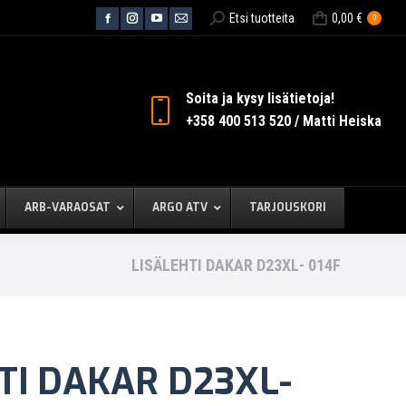
Search:
Etsi tuotteita
0,00
€
0
Facebook
Instagram
YouTube
Mail
page
page
page
page
opens
opens
opens
opens
in
in
in
in
Soita ja kysy lisätietoja!
new
new
new
new
+358 400 513 520 / Matti Heiska
window
window
window
window
ARB-VARAOSAT
ARGO ATV
TARJOUSKORI
LISÄLEHTI DAKAR D23XL- 014F
TI DAKAR D23XL-