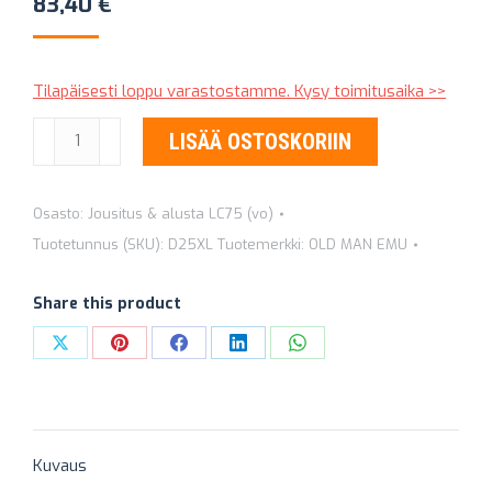
83,40
€
Tilapäisesti loppu varastostamme. Kysy toimitusaika >>
LISÄLEHTI
LISÄÄ OSTOSKORIIN
DAKAR
D25XL
Osasto:
Jousitus & alusta LC75 (vo)
-
Tuotetunnus (SKU):
D25XL
Tuotemerkki:
OLD MAN EMU
06R.07R
määrä
Share this product
Share
Share
Share
Share
Share
on
on
on
on
on
X
Pinterest
Facebook
LinkedIn
WhatsApp
Kuvaus