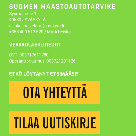
Sysmäläntie 1
40530 JYVÄSKYLÄ
asiakaspalvelu(at)cros4wd.fi
+358 400 513 520
/ Matti Heiska
VERKKOLASKUTIEDOT
OVT: 003717611780
Operaattoritunnus: 003721291126
ETKÖ LÖYTÄNYT ETSIMÄÄSI?