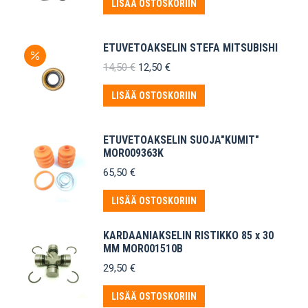
oli:
on:
LISÄÄ OSTOSKORIIN
31,50 €.
26,50 €.
ETUVETOAKSELIN STEFA MITSUBISHI
Alkuperäinen
Nykyinen
14,50
€
12,50
€
hinta
hinta
oli:
on:
LISÄÄ OSTOSKORIIN
14,50 €.
12,50 €.
ETUVETOAKSELIN SUOJA"KUMIT"
MOR009363K
65,50
€
LISÄÄ OSTOSKORIIN
KARDAANIAKSELIN RISTIKKO 85 x 30
MM MOR001510B
29,50
€
LISÄÄ OSTOSKORIIN