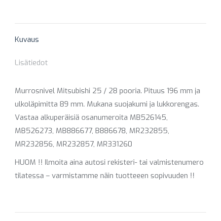
on
on
on
on
on
X
Pinterest
Facebook
LinkedIn
WhatsApp
Kuvaus
Lisätiedot
Murrosnivel Mitsubishi 25 / 28 pooria. Pituus 196 mm ja
ulkoläpimitta 89 mm. Mukana suojakumi ja lukkorengas.
Vastaa alkuperäisiä osanumeroita MB526145,
MB526273, MB886677, B886678, MR232855,
MR232856, MR232857, MR331260
HUOM !! Ilmoita aina autosi rekisteri- tai valmistenumero
tilatessa – varmistamme näin tuotteeen sopivuuden !!