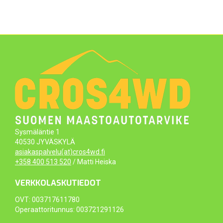
Sysmäläntie 1
40530 JYVÄSKYLÄ
asiakaspalvelu(at)cros4wd.fi
+358 400 513 520
/ Matti Heiska
VERKKOLASKUTIEDOT
OVT: 003717611780
Operaattoritunnus: 003721291126