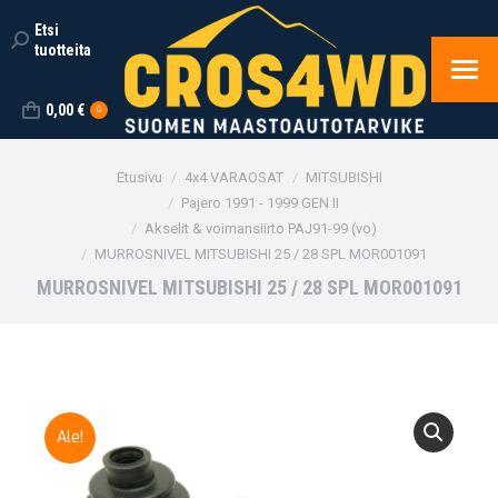
Etsi
Search:
tuotteita
0,00
€
0
You are here:
Etusivu
4x4 VARAOSAT
MITSUBISHI
Pajero 1991 - 1999 GEN II
Akselit & voimansiirto PAJ91-99 (vo)
MURROSNIVEL MITSUBISHI 25 / 28 SPL MOR001091
MURROSNIVEL MITSUBISHI 25 / 28 SPL MOR001091
Ale!