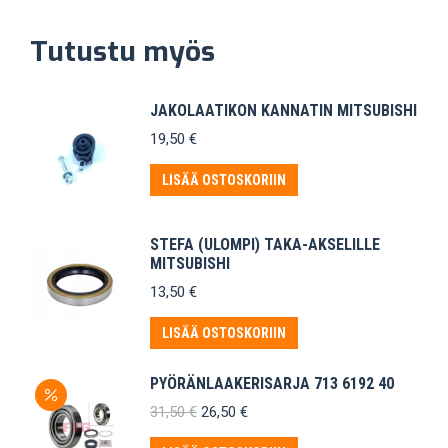
Tutustu myös
JAKOLAATIKON KANNATIN MITSUBISHI
19,50
€
LISÄÄ OSTOSKORIIN
STEFA (ULOMPI) TAKA-AKSELILLE
MITSUBISHI
13,50
€
LISÄÄ OSTOSKORIIN
PYÖRÄNLAAKERISARJA 713 6192 40
Alkuperäinen
Nykyinen
31,50
€
26,50
€
hinta
hinta