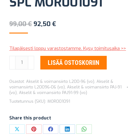
SPL MOR001091
Alkuperäinen
Nykyinen
99,00
€
92,50
€
hinta
hinta
oli:
on:
Tilapäisesti loppu varastostamme. Kysy toimitusaika >>
99,00 €.
92,50 €.
MURROSNIVEL
LISÄÄ OSTOSKORIIN
MITSUBISHI
25
Osastot:
Akselit & voimansiirto L200-96 (vo)
,
Akselit &
/
voimansiirto L20096-06 (vo)
,
Akselit & voimansiirto PAJ-91
28
(vo)
,
Akselit & voimansiirto PAJ91-99 (vo)
SPL
Tuotetunnus (SKU):
MOR001091
MOR001091
määrä
Share this product
Share
Share
Share
Share
Share