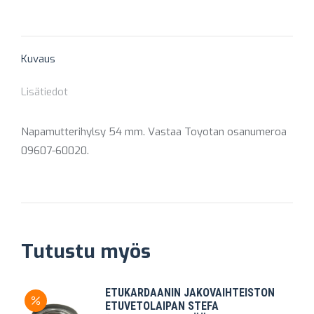
on
on
on
on
on
X
Pinterest
Facebook
LinkedIn
WhatsApp
Kuvaus
Lisätiedot
Napamutterihylsy 54 mm. Vastaa Toyotan osanumeroa
09607-60020.
Tutustu myös
ETUKARDAANIN JAKOVAIHTEISTON
ETUVETOLAIPAN STEFA