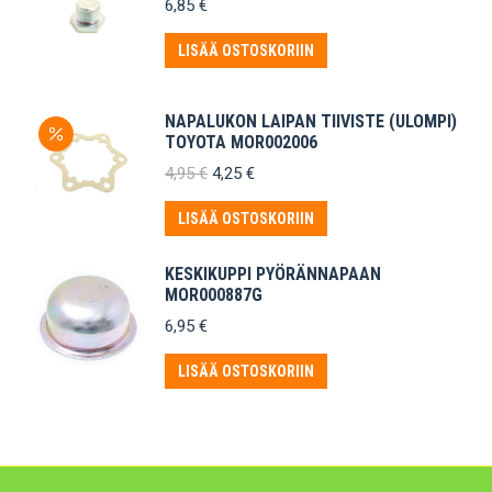
6,85
€
LISÄÄ OSTOSKORIIN
NAPALUKON LAIPAN TIIVISTE (ULOMPI)
TOYOTA MOR002006
Alkuperäinen
Nykyinen
4,95
€
4,25
€
hinta
hinta
oli:
on:
LISÄÄ OSTOSKORIIN
4,95 €.
4,25 €.
KESKIKUPPI PYÖRÄNNAPAAN
MOR000887G
6,95
€
LISÄÄ OSTOSKORIIN