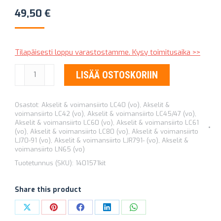
49,50
€
Tilapäisesti loppu varastostamme. Kysy toimitusaika >>
NAPAMUTTERIHYLSY
LISÄÄ OSTOSKORIIN
54
MM
Osastot:
Akselit & voimansiirto LC40 (vo)
,
Akselit &
määrä
voimansiirto LC42 (vo)
,
Akselit & voimansiirto LC45/47 (vo)
,
Akselit & voimansiirto LC60 (vo)
,
Akselit & voimansiirto LC61
(vo)
,
Akselit & voimansiirto LC80 (vo)
,
Akselit & voimansiirto
LJ70-91 (vo)
,
Akselit & voimansiirto LJR791- (vo)
,
Akselit &
voimansiirto LN65 (vo)
Tuotetunnus (SKU):
1401571kit
Share this product
Share
Share
Share
Share
Share