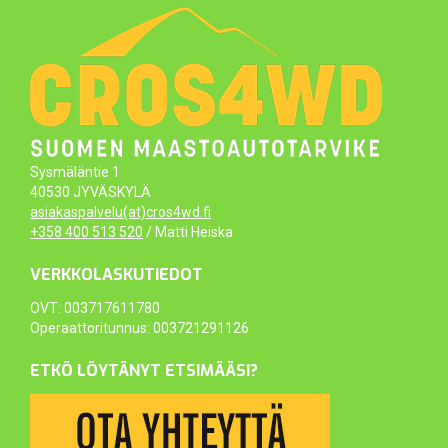
Sysmäläntie 1
40530 JYVÄSKYLÄ
asiakaspalvelu(at)cros4wd.fi
+358 400 513 520
/ Matti Heiska
VERKKOLASKUTIEDOT
OVT: 003717611780
Operaattoritunnus: 003721291126
ETKÖ LÖYTÄNYT ETSIMÄÄSI?