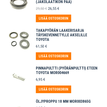
(JAKOLAATIKON PÄÄ)
Alkuperäinen
Nykyinen
29,50
€
26,55
€
hinta
hinta
oli:
on:
LISÄÄ OSTOSKORIIN
29,50 €.
26,55 €.
TAKAPYÖRÄN LAAKERISARJA
TÄYSKEVENNETYLLE AKSELILLE
TOYOTA
61,50
€
LISÄÄ OSTOSKORIIN
PINNAPULTTI (PYÖRÄNPULTTI) ETEEN
TOYOTA MOR004669
6,95
€
LISÄÄ OSTOSKORIIN
ÖLJYPROPPU 18 MM MOR003865G