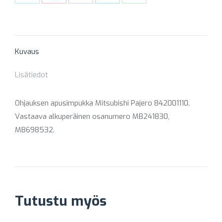
Share
Share
Share
Share
Share
on
on
on
on
on
X
Pinterest
Facebook
LinkedIn
WhatsApp
Kuvaus
Lisätiedot
Ohjauksen apusimpukka Mitsubishi Pajero 842001110.
Vastaava alkuperäinen osanumero MB241830,
MB698532.
Tutustu myös