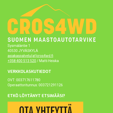
Sysmäläntie 1
40530 JYVÄSKYLÄ
asiakaspalvelu(at)cros4wd.fi
+358 400 513 520
/ Matti Heiska
VERKKOLASKUTIEDOT
OVT: 003717611780
Operaattoritunnus: 003721291126
ETKÖ LÖYTÄNYT ETSIMÄÄSI?