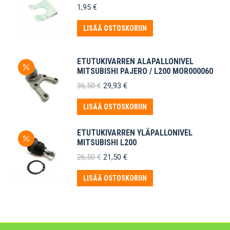
1,95
€
LISÄÄ OSTOSKORIIN
ETUTUKIVARREN ALAPALLONIVEL
MITSUBISHI PAJERO / L200 MOR000060
Alkuperäinen
Nykyinen
36,50
€
29,93
€
hinta
hinta
oli:
on:
LISÄÄ OSTOSKORIIN
36,50 €.
29,93 €.
ETUTUKIVARREN YLÄPALLONIVEL
MITSUBISHI L200
Alkuperäinen
Nykyinen
26,50
€
21,50
€
hinta
hinta
oli:
on:
LISÄÄ OSTOSKORIIN
26,50 €.
21,50 €.