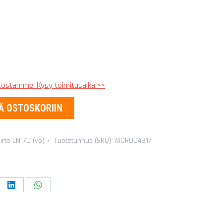
stostamme. Kysy toimitusaika >>
Ä OSTOSKORIIN
irto LN170 (vo)
Tuotetunnus (SKU):
MOR004317
re
Share
Share
on
on
ebook
LinkedIn
WhatsApp