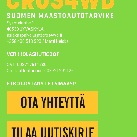
Sysmäläntie 1
40530 JYVÄSKYLÄ
asiakaspalvelu(at)cros4wd.fi
+358 400 513 520
/ Matti Heiska
VERKKOLASKUTIEDOT
OVT: 003717611780
Operaattoritunnus: 003721291126
ETKÖ LÖYTÄNYT ETSIMÄÄSI?