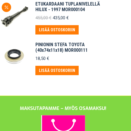
ETUKARDAANI TUPLANIVELELLÄ
HILUX - 1997 MOR000104
Alkuperäinen
Nykyinen
455,00
€
435,00
€
hinta
hinta
oli:
on:
LISÄÄ OSTOSKORIIN
455,00 €.
435,00 €.
PINIONIN STEFA TOYOTA
(40x74x11x18) MOR000111
18,50
€
LISÄÄ OSTOSKORIIN
MAKSUTAPAMME – MYÖS OSAMAKSU!