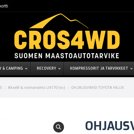
kortti
Y & CAMPING
RECOVERY
KOMPRESSORIT JA TARVIKKEET
05
Akselit & voimansiirto LN170 (vo)
OHJAUSVARSI TOYOTA HILUX
OHJAUS