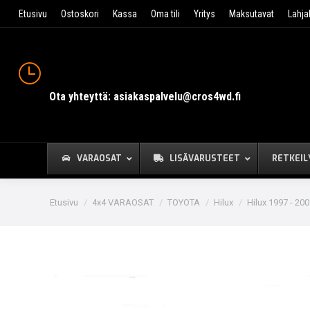
Etusivu
Ostoskori
Kassa
Oma tili
Yritys
Maksutavat
Lahja
Ota yhteyttä: asiakaspalvelu@cros4wd.fi
VARAOSAT
LISÄVARUSTEET
RETKEIL
You are here:
Etusivu
4x4 VARAOSAT
TOYOTA
Hilux
Hilux 1997 - 20