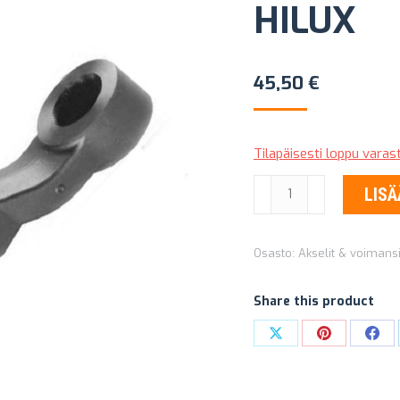
HILUX
45,50
€
Tilapäisesti loppu vara
OHJAUSVARSI
LISÄ
TOYOTA
HILUX
Osasto:
Akselit & voimansi
määrä
Share this product
Share
Share
Sha
on
on
on
X
Pinterest
Fac