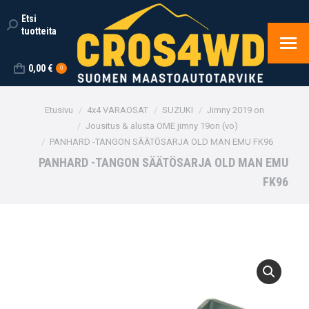
Etsi
Search:
tuotteita
0,00
€
0
You are here:
Etusivu
4x4 VARAOSAT
SUZUKI
Jimny 2019 on
Jousitus & alusta OME jimny 19on (vo)
PANHARD -TANGON SÄÄTÖSARJA OLD MAN EMU FK96
PANHARD -TANGON SÄÄTÖSARJA OLD MAN EMU
FK96