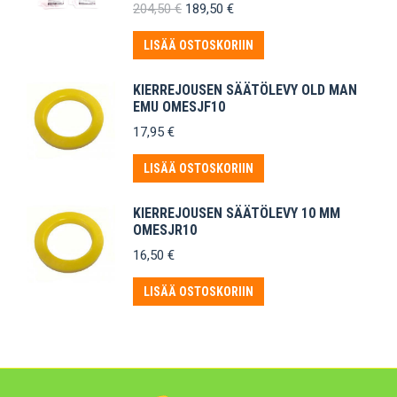
Alkuperäinen
Nykyinen
204,50
€
189,50
€
hinta
hinta
oli:
on:
LISÄÄ OSTOSKORIIN
204,50 €.
189,50 €.
KIERREJOUSEN SÄÄTÖLEVY OLD MAN
EMU OMESJF10
17,95
€
LISÄÄ OSTOSKORIIN
KIERREJOUSEN SÄÄTÖLEVY 10 MM
OMESJR10
16,50
€
LISÄÄ OSTOSKORIIN