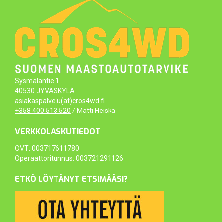
Sysmäläntie 1
40530 JYVÄSKYLÄ
asiakaspalvelu(at)cros4wd.fi
+358 400 513 520
/ Matti Heiska
VERKKOLASKUTIEDOT
OVT: 003717611780
Operaattoritunnus: 003721291126
ETKÖ LÖYTÄNYT ETSIMÄÄSI?