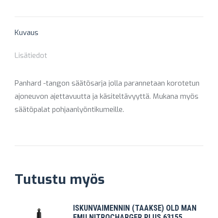
X
Pinterest
Facebook
LinkedIn
WhatsApp
Kuvaus
Lisätiedot
Panhard -tangon säätösarja jolla parannetaan korotetun
ajoneuvon ajettavuutta ja käsiteltävyyttä. Mukana myös
säätöpalat pohjaanlyöntikumeille.
Tutustu myös
ISKUNVAIMENNIN (TAAKSE) OLD MAN
EMU NITROCHARGER PLUS 63155