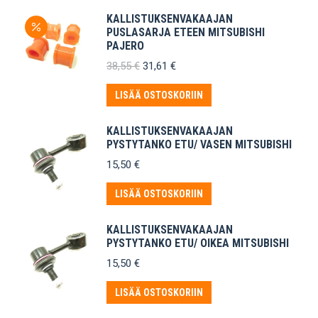
KALLISTUKSENVAKAAJAN
PUSLASARJA ETEEN MITSUBISHI
PAJERO
Alkuperäinen
Nykyinen
38,55
€
31,61
€
hinta
hinta
oli:
on:
LISÄÄ OSTOSKORIIN
38,55 €.
31,61 €.
KALLISTUKSENVAKAAJAN
PYSTYTANKO ETU/ VASEN MITSUBISHI
15,50
€
LISÄÄ OSTOSKORIIN
KALLISTUKSENVAKAAJAN
PYSTYTANKO ETU/ OIKEA MITSUBISHI
15,50
€
LISÄÄ OSTOSKORIIN