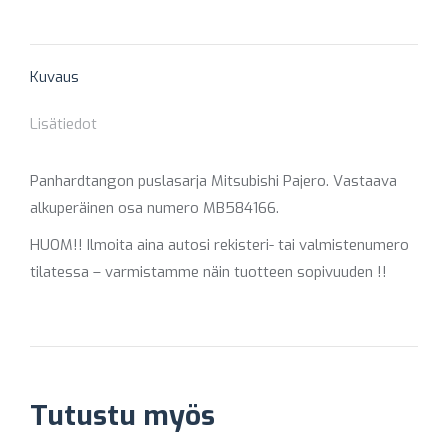
on
on
on
on
on
X
Pinterest
Facebook
LinkedIn
WhatsApp
Kuvaus
Lisätiedot
Panhardtangon puslasarja Mitsubishi Pajero. Vastaava
alkuperäinen osa numero MB584166.
HUOM!! Ilmoita aina autosi rekisteri- tai valmistenumero
tilatessa – varmistamme näin tuotteen sopivuuden !!
Tutustu myös