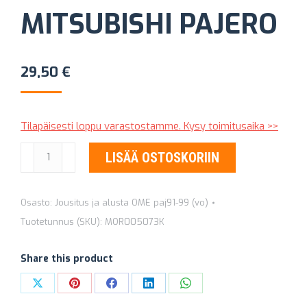
MITSUBISHI PAJERO
29,50
€
Tilapäisesti loppu varastostamme. Kysy toimitusaika >>
PANHARDTANGON
LISÄÄ OSTOSKORIIN
PUSLASARJA
MITSUBISHI
Osasto:
Jousitus ja alusta OME paj91-99 (vo)
PAJERO
Tuotetunnus (SKU):
MOR005073K
määrä
Share this product
Share
Share
Share
Share
Share