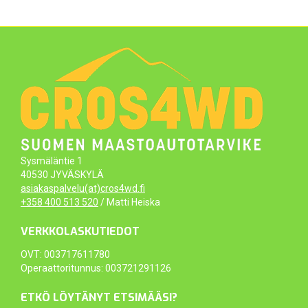
Sysmäläntie 1
40530 JYVÄSKYLÄ
asiakaspalvelu(at)cros4wd.fi
+358 400 513 520
/ Matti Heiska
VERKKOLASKUTIEDOT
OVT: 003717611780
Operaattoritunnus: 003721291126
ETKÖ LÖYTÄNYT ETSIMÄÄSI?