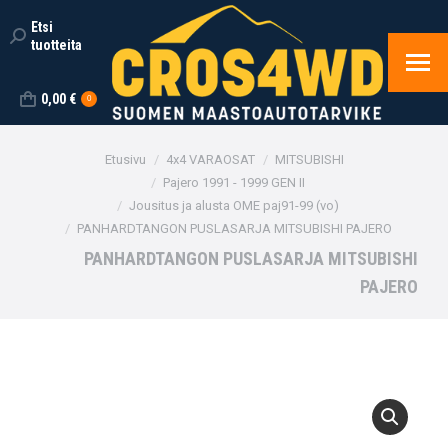
Etsi
Search:
tuotteita
0,00
€
0
You are here:
Etusivu
4x4 VARAOSAT
MITSUBISHI
Pajero 1991 - 1999 GEN II
Jousitus ja alusta OME paj91-99 (vo)
PANHARDTANGON PUSLASARJA MITSUBISHI PAJERO
PANHARDTANGON PUSLASARJA MITSUBISHI
PAJERO