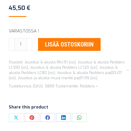
45,50
€
VARASTOSSA !
POHJAANLYÖNTIKUMI
LISÄÄ OSTOSKORIIN
TAAKSE
5899
Osastot:
Jousitus & alusta PAJ-91 (vo)
,
Jousitus & alusta Pedders
määrä
LC100 (vo)
,
Jousitus & alusta Pedders LC120 (vo)
,
Jousitus &
alusta Pedders LC80 (vo)
,
Jousitus & alusta Pedders paj00-07
(vo)
,
Jousitus ja alusta muut merkit paj91-99 (vo)
Tuotetunnus (SKU):
5899
Tuotemerkki:
Pedders
Share this product
Share
Share
Share
Share
Share
on
on
on
on
on