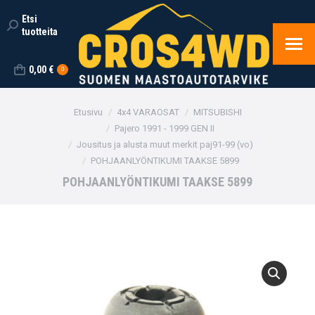
Etsi
Search:
tuotteita
0,00
€
0
You are here:
Etusivu
4x4 VARAOSAT
MITSUBISHI
Pajero 1991 - 1999 GEN II
Jousitus ja alusta muut merkit paj91-99 (vo)
POHJAANLYÖNTIKUMI TAAKSE 5899
POHJAANLYÖNTIKUMI TAAKSE 5899