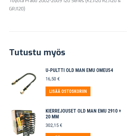
Toyota Prado 2002-2009 120 Series (KZJ120 RZJ120 &
GRJ120)
Tutustu myös
U-PULTTI OLD MAN EMU OMEU54
16,50
€
LISÄÄ OSTOSKORIIN
KIERREJOUSET OLD MAN EMU 2910 +
20 MM
302,15
€