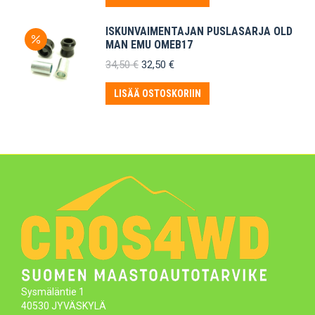
ISKUNVAIMENTAJAN PUSLASARJA OLD
MAN EMU OMEB17
Alkuperäinen
Nykyinen
34,50
€
32,50
€
hinta
hinta
oli:
on:
LISÄÄ OSTOSKORIIN
34,50 €.
32,50 €.
Sysmäläntie 1
40530 JYVÄSKYLÄ