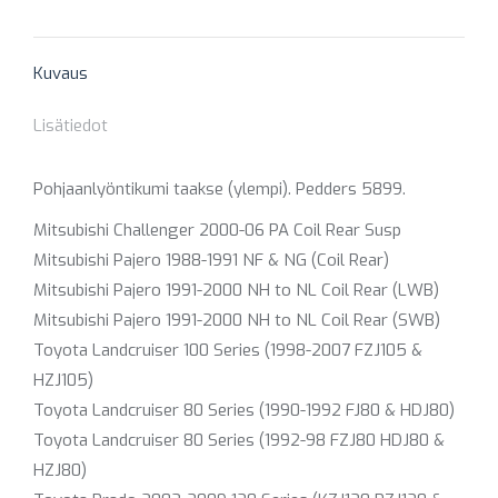
X
Pinterest
Facebook
LinkedIn
WhatsApp
Kuvaus
Lisätiedot
Pohjaanlyöntikumi taakse (ylempi). Pedders 5899.
Mitsubishi Challenger 2000-06 PA Coil Rear Susp
Mitsubishi Pajero 1988-1991 NF & NG (Coil Rear)
Mitsubishi Pajero 1991-2000 NH to NL Coil Rear (LWB)
Mitsubishi Pajero 1991-2000 NH to NL Coil Rear (SWB)
Toyota Landcruiser 100 Series (1998-2007 FZJ105 &
HZJ105)
Toyota Landcruiser 80 Series (1990-1992 FJ80 & HDJ80)
Toyota Landcruiser 80 Series (1992-98 FZJ80 HDJ80 &
HZJ80)