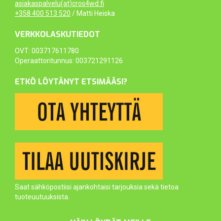
asiakaspalvelu(at)cros4wd.fi
+358 400 513 520
/ Matti Heiska
VERKKOLASKUTIEDOT
OVT: 003717611780
Operaattoritunnus: 003721291126
ETKÖ LÖYTÄNYT ETSIMÄÄSI?
Saat sähköpostiisi ajankohtaisi tarjouksia sekä tietoa
tuoteuutuuksista.