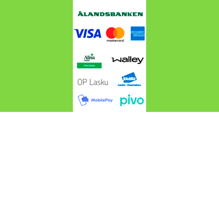
Cros4wd.fi @ 2024-2026 Suomen Maastoautotarvike
Cros4WD | Webdesign
Endofera Oy