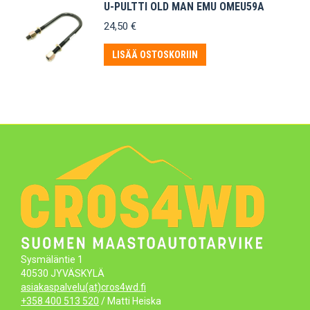
U-PULTTI OLD MAN EMU OMEU59A
24,50
€
LISÄÄ OSTOSKORIIN
Sysmäläntie 1
40530 JYVÄSKYLÄ
asiakaspalvelu(at)cros4wd.fi
+358 400 513 520
/ Matti Heiska