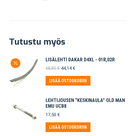
Tutustu myös
LISÄLEHTI DAKAR D4XL - 01R,02R
Alkuperäinen
Nykyinen
58,85
€
44,14
€
hinta
hinta
oli:
on:
LISÄÄ OSTOSKORIIN
58,85 €.
44,14 €.
LEHTIJOUSEN ”KESKINAULA” OLD MAN
EMU UCB8
17,50
€
LISÄÄ OSTOSKORIIN