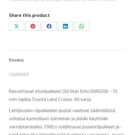
EMU
OMEGS8
Share this product
määrä
Share
Share
Share
Share
Share
on
on
on
on
on
X
Pinterest
Facebook
LinkedIn
WhatsApp
Kuvaus
Lisätiedot
Rasvattavat eturiipukkeet Old Man Emu OMEGS8 – 15
mm tapilla.Toyota Land Cruiser 40-sarja.
Lehtijousien riipukkeiden puslat vaativat säännöllistä
voitelua kunnollisen toiminnan ja pitkän käyttöiän
varmistamiseksi. OME:n voideltavat jousenriipukkeet ja -