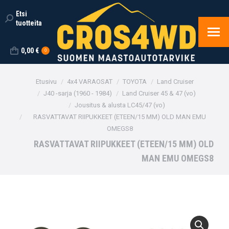
Etsi
Search:
tuotteita
0,00
€
0
You are here:
Etusivu
4x4 VARAOSAT
TOYOTA
Land Cruiser
J40 -sarja (1960 - 1984)
Land Cruiser 45 & 47 (vo)
Jousitus & alusta LC45/47 (vo)
RASVATTAVAT RIIPUKKEET (ETEEN/15 MM) OLD MAN EMU
OMEGS8
RASVATTAVAT RIIPUKKEET (ETEEN/15 MM) OLD
MAN EMU OMEGS8