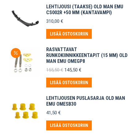
LEHTIJOUSI (TAAKSE) OLD MAN EMU
CS002R +50 MM (KANTAVAMPI)
310,00
€
LISÄÄ OSTOSKORIIN
RASVATTAVAT
RUNKOKIINNIKKEENTAPIT (15 MM) OLD
MAN EMU OMEGP8
Alkuperäinen
Nykyinen
155,50
€
145,50
€
hinta
hinta
oli:
on:
LISÄÄ OSTOSKORIIN
155,50 €.
145,50 €.
LEHTIJOUSEN PUSLASARJA OLD MAN
EMU OMESB30
41,50
€
LISÄÄ OSTOSKORIIN