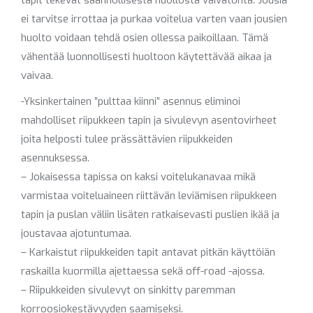
tapit tekevät säännöllisestä huollosta vaivatonta. Jousia
ei tarvitse irrottaa ja purkaa voitelua varten vaan jousien
huolto voidaan tehdä osien ollessa paikoillaan. Tämä
vähentää luonnollisesti huoltoon käytettävää aikaa ja
vaivaa.
-Yksinkertainen ”pulttaa kiinni” asennus eliminoi
mahdolliset riipukkeen tapin ja sivulevyn asentovirheet
joita helposti tulee prässättävien riipukkeiden
asennuksessa.
– Jokaisessa tapissa on kaksi voitelukanavaa mikä
varmistaa voiteluaineen riittävän leviämisen riipukkeen
tapin ja puslan väliin lisäten ratkaisevasti puslien ikää ja
joustavaa ajotuntumaa.
– Karkaistut riipukkeiden tapit antavat pitkän käyttöiän
raskailla kuormilla ajettaessa sekä off-road -ajossa.
– Riipukkeiden sivulevyt on sinkitty paremman
korroosiokestävyyden saamiseksi.