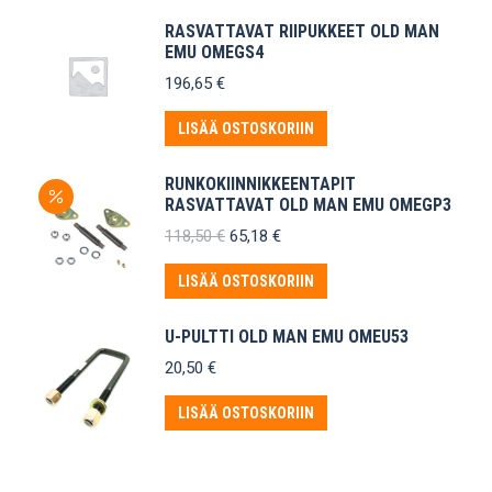
RASVATTAVAT RIIPUKKEET OLD MAN
EMU OMEGS4
196,65
€
LISÄÄ OSTOSKORIIN
RUNKOKIINNIKKEENTAPIT
RASVATTAVAT OLD MAN EMU OMEGP3
Alkuperäinen
Nykyinen
118,50
€
65,18
€
hinta
hinta
oli:
on:
LISÄÄ OSTOSKORIIN
118,50 €.
65,18 €.
U-PULTTI OLD MAN EMU OMEU53
20,50
€
LISÄÄ OSTOSKORIIN