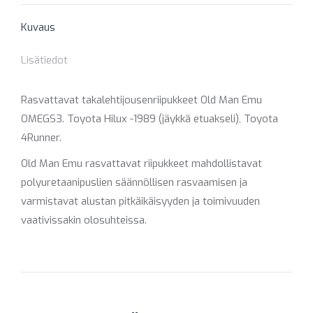
X
Pinterest
Facebook
LinkedIn
WhatsApp
Kuvaus
Lisätiedot
Rasvattavat takalehtijousenriipukkeet Old Man Emu
OMEGS3. Toyota Hilux -1989 (jäykkä etuakseli), Toyota
4Runner.
Old Man Emu rasvattavat riipukkeet mahdollistavat
polyuretaanipuslien säännöllisen rasvaamisen ja
varmistavat alustan pitkäikäisyyden ja toimivuuden
vaativissakin olosuhteissa.