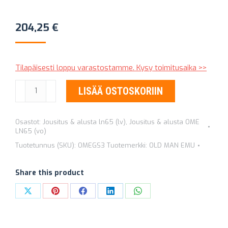
204,25
€
Tilapäisesti loppu varastostamme. Kysy toimitusaika >>
RASVATTAVAT
LISÄÄ OSTOSKORIIN
RIIPUKKEET
OLD
Osastot:
Jousitus & alusta ln65 (lv)
,
Jousitus & alusta OME
MAN
LN65 (vo)
EMU
Tuotetunnus (SKU):
OMEGS3
Tuotemerkki:
OLD MAN EMU
OMEGS3
määrä
Share this product
Share
Share
Share
Share
Share
on
on
on
on
on