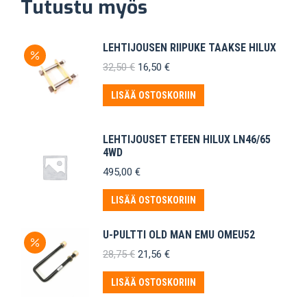
Tutustu myös
LEHTIJOUSEN RIIPUKE TAAKSE HILUX
Alkuperäinen
Nykyinen
32,50
€
16,50
€
hinta
hinta
oli:
on:
LISÄÄ OSTOSKORIIN
32,50 €.
16,50 €.
LEHTIJOUSET ETEEN HILUX LN46/65
4WD
495,00
€
LISÄÄ OSTOSKORIIN
U-PULTTI OLD MAN EMU OMEU52
Alkuperäinen
Nykyinen
28,75
€
21,56
€
hinta
hinta
oli:
on:
LISÄÄ OSTOSKORIIN
28,75 €.
21,56 €.