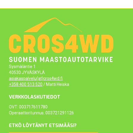
Sysmäläntie 1
40530 JYVÄSKYLÄ
asiakaspalvelu(at)cros4wd.fi
+358 400 513 520
/ Matti Heiska
VERKKOLASKUTIEDOT
OVT: 003717611780
Operaattoritunnus: 003721291126
ETKÖ LÖYTÄNYT ETSIMÄÄSI?