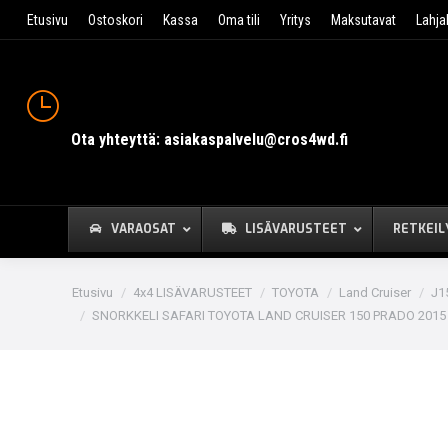
Etusivu
Ostoskori
Kassa
Oma tili
Yritys
Maksutavat
Lahja
Ota yhteyttä: asiakaspalvelu@cros4wd.fi
VARAOSAT
LISÄVARUSTEET
RETKEIL
You are here:
Etusivu
4x4 LISÄVARUSTEET
TOYOTA
Land Cruiser
J1
SNORKKELI SAFARI TOYOTA LAND CRUISER 150 PRADO 2015