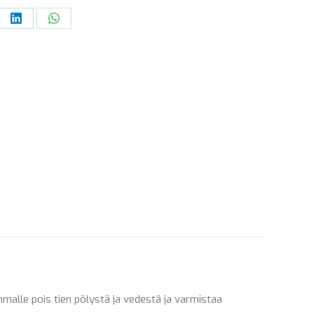
re
Share
Share
on
on
ebook
LinkedIn
WhatsApp
alle pois tien pölystä ja vedestä ja varmistaa