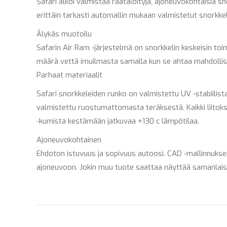
Safari alkoi valmistaa räätälöityjä, ajoneuvokohtaisia s
erittäin tarkasti automallin mukaan valmistetut snorkke
Älykäs muotoilu
Safarin Air Ram -järjestelmä on snorkkelin keskeisin to
määrä vettä imuilmasta samalla kun se ahtaa mahdolli
Parhaat materiaalit
Safari snorkkeleiden runko on valmistettu UV -stabiilist
valmistettu ruostumattomasta teräksestä. Kaikki liitokse
-kumista kestämään jatkuvaa +130 c lämpötilaa.
Ajoneuvokohtainen
Ehdoton istuvuus ja sopivuus autoosi. CAD -mallinnuksen
ajoneuvoon. Jokin muu tuote saattaa näyttää samanlaisel