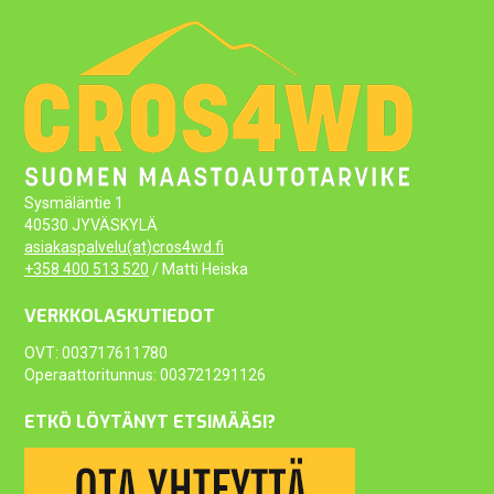
Sysmäläntie 1
40530 JYVÄSKYLÄ
asiakaspalvelu(at)cros4wd.fi
+358 400 513 520
/ Matti Heiska
VERKKOLASKUTIEDOT
OVT: 003717611780
Operaattoritunnus: 003721291126
ETKÖ LÖYTÄNYT ETSIMÄÄSI?