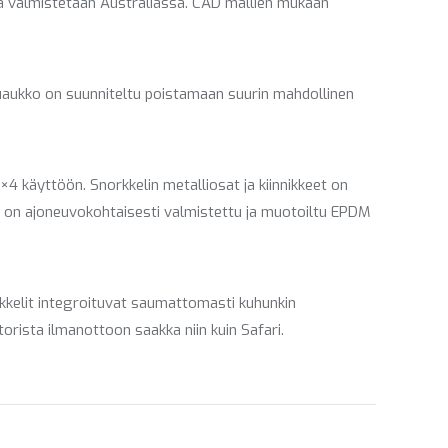
n ja valmistetaan Australiassa. CAD mallien mukaan
muaukko on suunniteltu poistamaan suurin mahdollinen
4 käyttöön. Snorkkelin metalliosat ja kiinnikkeet on
ava on ajoneuvokohtaisesti valmistettu ja muotoiltu EPDM
rkkelit integroituvat saumattomasti kuhunkin
rista ilmanottoon saakka niin kuin Safari.