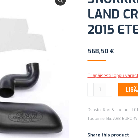
LAND CR
2015 ET
568,50
€
Tilapäisesti loppu vara
SNORKKELI
LISÄ
SAFARI
TOYOTA
Osasto:
Kori & suojaus LC1
LAND
Tuotemerkki:
ARB EUROPA
CRUISER
150
Share this product
PRADO