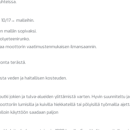
uhteissa.
 10/17→ malleihin.
n malliin sopivaksi.
polyeteenirunko.
taa moottorin vaatimustenmukaisen ilmansaannin.
tonta terästä.
sta veden ja haitallisen kosteuden.
ki jokien ja tulva-alueiden ylittämistä varten. Hyvin suunniteltu ja
ttoriin lumisilla ja kuivilla hiekkateillä tai pölyisillä työmailla aj
lloin käyttöön saadaan paljon