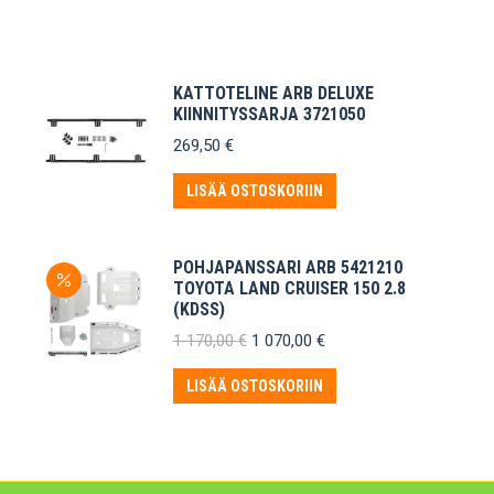
KATTOTELINE ARB DELUXE
KIINNITYSSARJA 3721050
269,50
€
LISÄÄ OSTOSKORIIN
POHJAPANSSARI ARB 5421210
TOYOTA LAND CRUISER 150 2.8
(KDSS)
Alkuperäinen
Nykyinen
1 170,00
€
1 070,00
€
hinta
hinta
oli:
on:
LISÄÄ OSTOSKORIIN
1
1
170,00 €.
070,00 €.