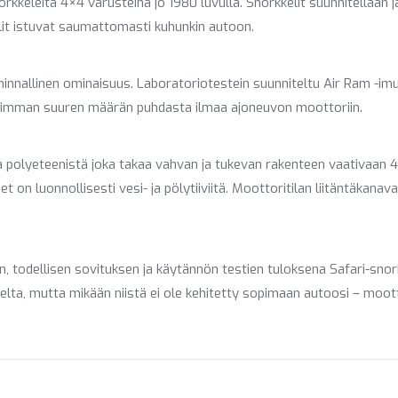
norkkeleita 4×4 varusteina jo 1980 luvulla. Snorkkelit suunnitellaa
lit istuvat saumattomasti kuhunkin autoon.
iminnallinen ominaisuus. Laboratoriotestein suunniteltu Air Ram -i
simman suuren määrän puhdasta ilmaa ajoneuvon moottoriin.
a polyeteenistä joka takaa vahvan ja tukevan rakenteen vaativaan 4×
t on luonnollisesti vesi- ja pölytiiviitä. Moottoritilan liitäntäkan
, todellisen sovituksen ja käytännön testien tuloksena Safari-sno
ta, mutta mikään niistä ei ole kehitetty sopimaan autoosi – mootto