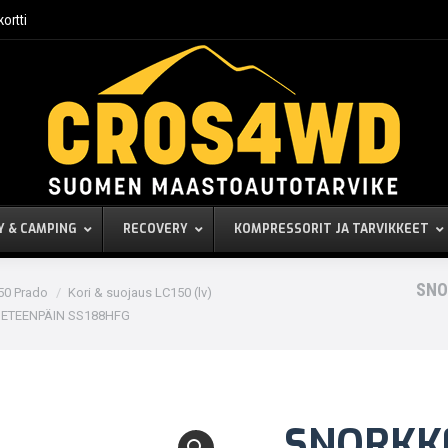
kortti
Y & CAMPING
RECOVERY
KOMPRESSORIT JA TARVIKKEET
SNO
50 Prado
Kori & suojaus LC150 (lv)
 ETEENPÄIN SS188HFG
SNORKKE