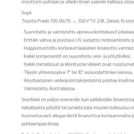
moottorin puhtaan ja viileän ilman saannin kaikissa olos
Sopii:
Toyota Prado 150 06/15 →, 1GD-FTV 2.8L Diesel. Ei sovi
· Suunniteltu ja valmistettu ajoneuvokohtaisesti jokaisee
· Erittäin vahva ja joustava UV suojattu ristiinlaminoitu 
· Huippumuotoiltu korkeavirtauksinen ilmanotto varmis
· Kaikki komponentit on suunniteltu vesi- ja pölytiiviiksi.
· Kaikki metalliosat ja kiinnitystarvikkeet ovat ruostuma
· Täysin yhteensopiva 7″ tai 10″ esisuodattimien kanssa.
· Ainutlaatuinen vedenpoistojärjestelmä poistaa imuilma
· Valmistettu Australiassa.
Snorkkeli on paljon enemmän kuin pelkästään ilmanottoput
haitalliselta pölyltä tai lumelta joka muuten kulkeutuu moo
huomattavasti alkuperäistä ilmanottoa korkeammalta jo
puhtaampaa ilmaa.