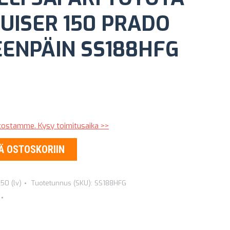
UISER 150 PRADO
EENPÄIN SS188HFG
stostamme. Kysy toimitusaika >>
Ä OSTOSKORIIN
50 (lv)
Tuotetunnus (SKU):
SS188HFG