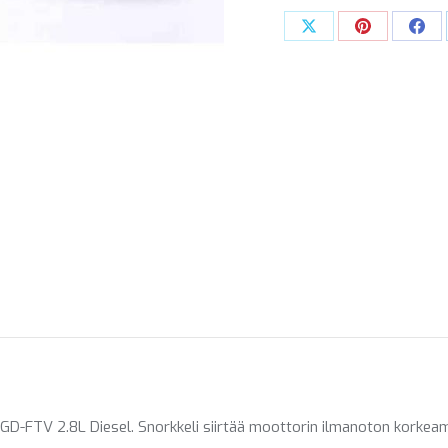
2015
Share
Share
Sha
ETEENPÄIN
on
on
on
SS188HFG
X
Pinterest
Fac
määrä
D-FTV 2.8L Diesel. Snorkkeli siirtää moottorin ilmanoton korkeamm