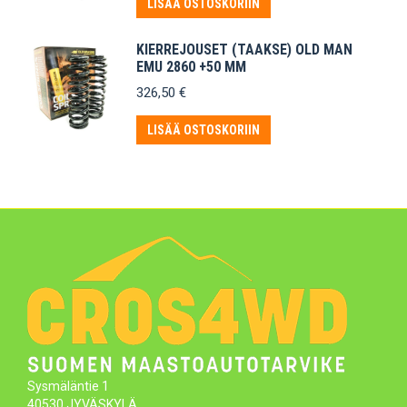
oli:
on:
LISÄÄ OSTOSKORIIN
269,50 €.
255,00 €.
KIERREJOUSET (TAAKSE) OLD MAN
EMU 2860 +50 MM
326,50
€
LISÄÄ OSTOSKORIIN
Sysmäläntie 1
40530 JYVÄSKYLÄ