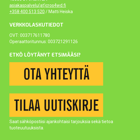
asiakaspalvelu(at)cros4wd.fi
+358 400 513 520
/ Matti Heiska
VERKKOLASKUTIEDOT
OVT: 003717611780
Operaattoritunnus: 003721291126
ETKÖ LÖYTÄNYT ETSIMÄÄSI?
Saat sähköpostiisi ajankohtaisi tarjouksia sekä tietoa
tuoteuutuuksista.