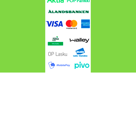
Cros4wd.fi @ 2024-2026 Suomen Maastoautotarvike
Cros4WD | Webdesign
Endofera Oy