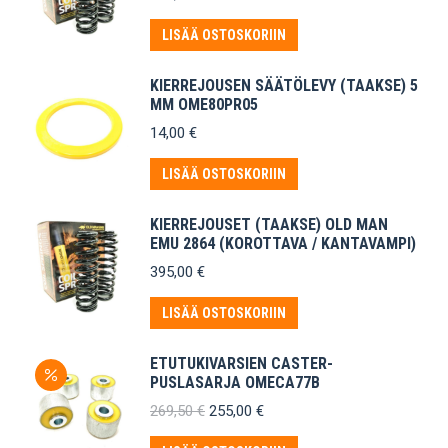
LISÄÄ OSTOSKORIIN
KIERREJOUSEN SÄÄTÖLEVY (TAAKSE) 5
MM OME80PR05
14,00
€
LISÄÄ OSTOSKORIIN
KIERREJOUSET (TAAKSE) OLD MAN
EMU 2864 (KOROTTAVA / KANTAVAMPI)
395,00
€
LISÄÄ OSTOSKORIIN
ETUTUKIVARSIEN CASTER-
PUSLASARJA OMECA77B
Alkuperäinen
Nykyinen
269,50
€
255,00
€
hinta
hinta