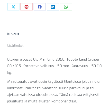
(KANTAVAMPI)
Share
Share
Share
Share
Share
määrä
on
on
on
on
on
X
Pinterest
Facebook
LinkedIn
WhatsApp
Kuvaus
Lisätiedot
Etukierrejouset Old Man Emu 2850. Toyota Land Cruiser
80 / 105. Korottava vaikutus +50 mm. Kantavuus +50-110
kg.
Maastoautot ovat usein käytössä tilanteissa joissa ne on
kuormattu raskaasti, vedetään suuria perävaunuja tai
ajetaan vaikeissa olosuhteissa. Tämä rasittaa erityisesti
jousitusta ja muita alustan komponentteja.