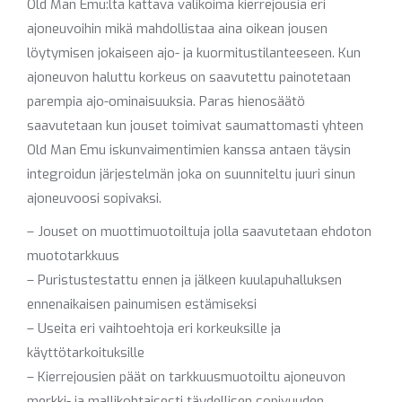
Old Man Emu:lta kattava valikoima kierrejousia eri
ajoneuvoihin mikä mahdollistaa aina oikean jousen
löytymisen jokaiseen ajo- ja kuormitustilanteeseen. Kun
ajoneuvon haluttu korkeus on saavutettu painotetaan
parempia ajo-ominaisuuksia. Paras hienosäätö
saavutetaan kun jouset toimivat saumattomasti yhteen
Old Man Emu iskunvaimentimien kanssa antaen täysin
integroidun järjestelmän joka on suunniteltu juuri sinun
ajoneuvoosi sopivaksi.
– Jouset on muottimuotoiltuja jolla saavutetaan ehdoton
muototarkkuus
– Puristustestattu ennen ja jälkeen kuulapuhalluksen
ennenaikaisen painumisen estämiseksi
– Useita eri vaihtoehtoja eri korkeuksille ja
käyttötarkoituksille
– Kierrejousien päät on tarkkuusmuotoiltu ajoneuvon
merkki- ja mallikohtaisesti täydellisen sopivuuden