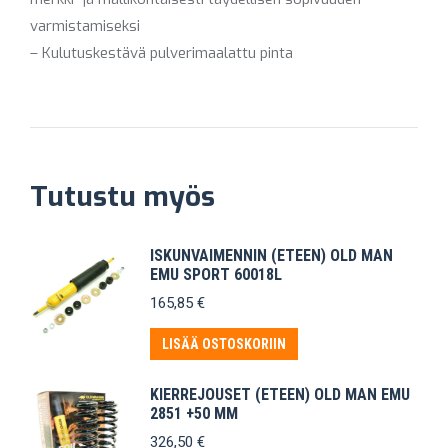
varmistamiseksi
– Kulutuskestävä pulverimaalattu pinta
Tutustu myös
ISKUNVAIMENNIN (ETEEN) OLD MAN
EMU SPORT 60018L
165,85
€
LISÄÄ OSTOSKORIIN
KIERREJOUSET (ETEEN) OLD MAN EMU
2851 +50 MM
326,50
€