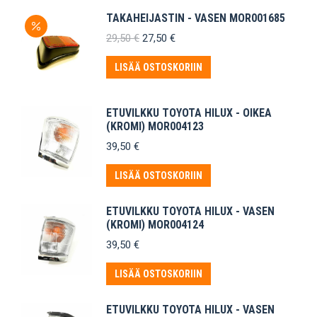
TAKAHEIJASTIN - VASEN MOR001685
Alkuperäinen
Nykyinen
29,50
€
27,50
€
hinta
hinta
oli:
on:
LISÄÄ OSTOSKORIIN
29,50 €.
27,50 €.
ETUVILKKU TOYOTA HILUX - OIKEA
(KROMI) MOR004123
39,50
€
LISÄÄ OSTOSKORIIN
ETUVILKKU TOYOTA HILUX - VASEN
(KROMI) MOR004124
39,50
€
LISÄÄ OSTOSKORIIN
ETUVILKKU TOYOTA HILUX - VASEN