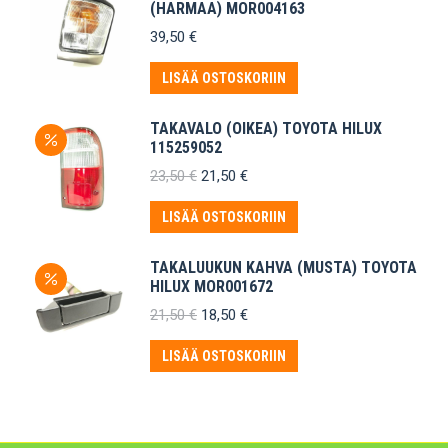
(HARMAA) MOR004163
39,50
€
LISÄÄ OSTOSKORIIN
TAKAVALO (OIKEA) TOYOTA HILUX
115259052
Alkuperäinen
Nykyinen
23,50
€
21,50
€
hinta
hinta
oli:
on:
LISÄÄ OSTOSKORIIN
23,50 €.
21,50 €.
TAKALUUKUN KAHVA (MUSTA) TOYOTA
HILUX MOR001672
Alkuperäinen
Nykyinen
21,50
€
18,50
€
hinta
hinta
oli:
on:
LISÄÄ OSTOSKORIIN
21,50 €.
18,50 €.