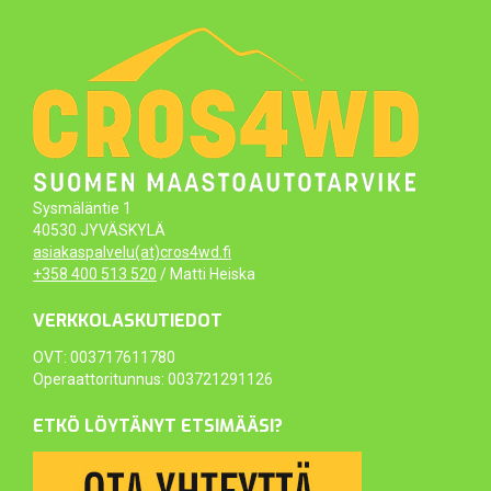
Sysmäläntie 1
40530 JYVÄSKYLÄ
asiakaspalvelu(at)cros4wd.fi
+358 400 513 520
/ Matti Heiska
VERKKOLASKUTIEDOT
OVT: 003717611780
Operaattoritunnus: 003721291126
ETKÖ LÖYTÄNYT ETSIMÄÄSI?