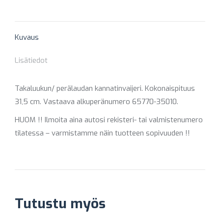
on
on
on
on
on
X
Pinterest
Facebook
LinkedIn
WhatsApp
Kuvaus
Lisätiedot
Takaluukun/ perälaudan kannatinvaijeri. Kokonaispituus
31,5 cm. Vastaava alkuperänumero 65770-35010.
HUOM !! Ilmoita aina autosi rekisteri- tai valmistenumero
tilatessa – varmistamme näin tuotteen sopivuuden !!
Tutustu myös