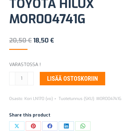
TOYOTA HILUX
MOR004741G
Alkuperäinen
Nykyinen
20,50
€
18,50
€
hinta
hinta
oli:
on:
VARASTOSSA !
20,50 €.
18,50 €.
TAKALUUKUN
LISÄÄ OSTOSKORIIN
KANNATINVAIJERI
TOYOTA
Osasto:
Kori LN170 (vo)
Tuotetunnus (SKU):
MOR004741G
HILUX
MOR004741G
Share this product
määrä
Share
Share
Share
Share
Share