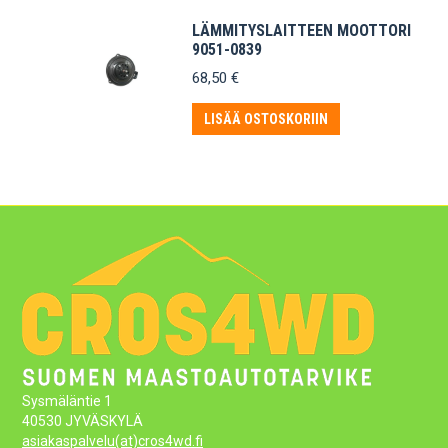
LÄMMITYSLAITTEEN MOOTTORI
9051-0839
68,50
€
LISÄÄ OSTOSKORIIN
Sysmäläntie 1
40530 JYVÄSKYLÄ
asiakaspalvelu(at)cros4wd.fi