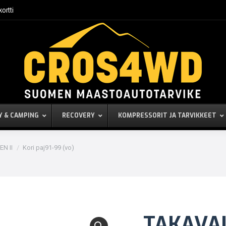
kortti
Y & CAMPING
RECOVERY
KOMPRESSORIT JA TARVIKKEET
EN II
Kori paj91-99 (vo)
TAKAVA