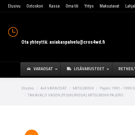
Etusivu
Ostoskori
Kassa
Oma tili
Yritys
Maksutavat
Lahja
Ota yhteyttä: asiakaspalvelu@cros4wd.fi
VARAOSAT
LISÄVARUSTEET
RETKEIL
You are here:
Etusivu
4x4 VARAOSAT
MITSUBISHI
Pajero 1991 - 1999 G
TAKAVALO VASEN (PUSKURISSA) MITSUBISHI PAJERO