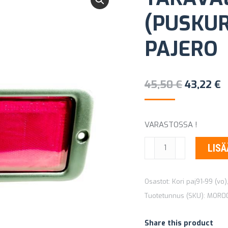
(PUSKUR
PAJERO
Alkuperä
N
45,50
€
43,22
€
hinta
h
oli:
o
VARASTOSSA !
45,50 €.
4
TAKAVALO
LISÄ
VASEN
(PUSKURISSA)
Osastot:
Kori paj91-99 (vo)
MITSUBISHI
Tuotetunnus (SKU):
MOR0
PAJERO
määrä
Share this product