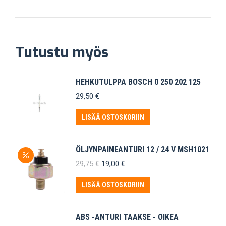
Tutustu myös
HEHKUTULPPA BOSCH 0 250 202 125
29,50
€
LISÄÄ OSTOSKORIIN
ÖLJYNPAINEANTURI 12 / 24 V MSH1021
Alkuperäinen
Nykyinen
29,75
€
19,00
€
hinta
hinta
oli:
on:
LISÄÄ OSTOSKORIIN
29,75 €.
19,00 €.
ABS -ANTURI TAAKSE - OIKEA