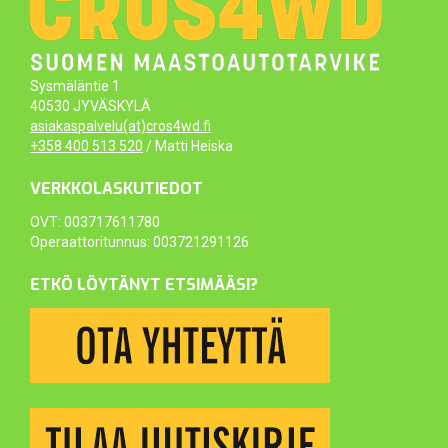
Sysmäläntie 1
40530 JYVÄSKYLÄ
asiakaspalvelu(at)cros4wd.fi
+358 400 513 520
/ Matti Heiska
VERKKOLASKUTIEDOT
OVT: 003717611780
Operaattoritunnus: 003721291126
ETKÖ LÖYTÄNYT ETSIMÄÄSI?