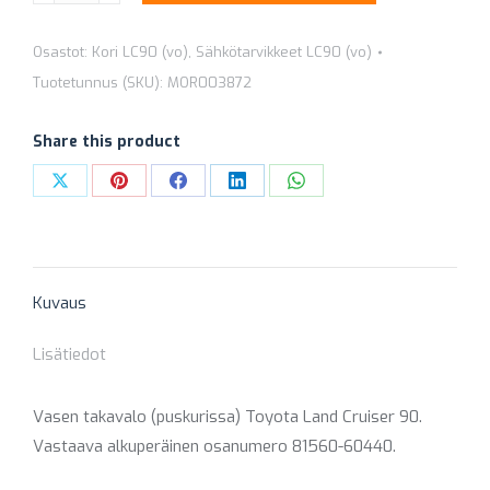
(PUSKURISSA)
Osastot:
Kori LC90 (vo)
,
Sähkötarvikkeet LC90 (vo)
TOYOTA
Tuotetunnus (SKU):
MOR003872
LAND
CRUISER
Share this product
90
MOR003872
Share
Share
Share
Share
Share
määrä
on
on
on
on
on
X
Pinterest
Facebook
LinkedIn
WhatsApp
Kuvaus
Lisätiedot
Vasen takavalo (puskurissa) Toyota Land Cruiser 90.
Vastaava alkuperäinen osanumero 81560-60440.