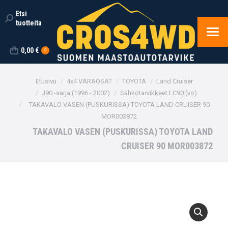
Etsi
Search:
tuotteita
0,00
€
0
You are here:
Etusivu
4x4 VARAOSAT
TOYOTA
Land Cruiser
J90 -sarja (1996 - 2002)
Sähkötarvikkeet LC90 (vo)
TAKAVALO VASEN (PUSKURISSA) TOYOTA LAND CRUISER 90
MOR003872
TAKAVALO VASEN (PUSKURISSA) TOYOTA LAND
CRUISER 90 MOR003872