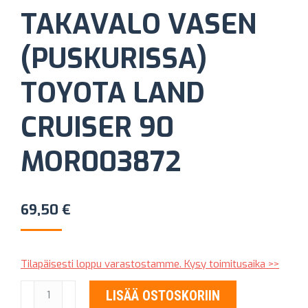
TAKAVALO VASEN
(PUSKURISSA)
TOYOTA LAND
CRUISER 90
MOR003872
69,50
€
Tilapäisesti loppu varastostamme. Kysy toimitusaika >>
TAKAVALO
LISÄÄ OSTOSKORIIN
VASEN