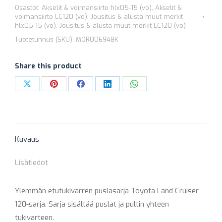
Osastot:
Akselit & voimansiirto hlx05-15 (vo)
,
Akselit &
LAND
voimansiirto LC120 (vo)
,
Jousitus & alusta muut merkit
CRUISER
hlx05-15 (vo)
,
Jousitus & alusta muut merkit LC120 (vo)
120
Tuotetunnus (SKU):
MOR006948K
&
HILUX
Share this product
MOR006948K
Share
Share
Share
Share
Share
määrä
on
on
on
on
on
X
Pinterest
Facebook
LinkedIn
WhatsApp
Kuvaus
Lisätiedot
Ylemmän etutukivarren puslasarja Toyota Land Cruiser
120-sarja. Sarja sisältää puslat ja pultin yhteen
tukivarteen.