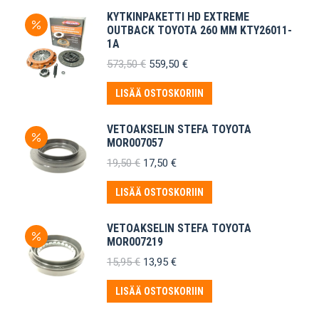
KYTKINPAKETTI HD EXTREME
OUTBACK TOYOTA 260 MM KTY26011-
1A
Alkuperäinen
Nykyinen
573,50
€
559,50
€
hinta
hinta
oli:
on:
LISÄÄ OSTOSKORIIN
573,50 €.
559,50 €.
VETOAKSELIN STEFA TOYOTA
MOR007057
Alkuperäinen
Nykyinen
19,50
€
17,50
€
hinta
hinta
oli:
on:
LISÄÄ OSTOSKORIIN
19,50 €.
17,50 €.
VETOAKSELIN STEFA TOYOTA
MOR007219
Alkuperäinen
Nykyinen
15,95
€
13,95
€
hinta
hinta
oli:
on:
LISÄÄ OSTOSKORIIN
15,95 €.
13,95 €.