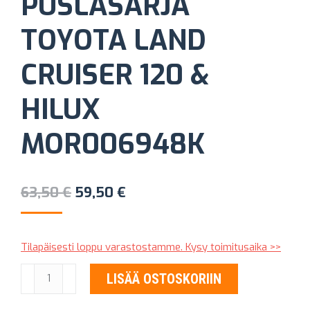
PUSLASARJA
TOYOTA LAND
CRUISER 120 &
HILUX
MOR006948K
Alkuperäinen
Nykyinen
63,50
€
59,50
€
hinta
hinta
oli:
on:
Tilapäisesti loppu varastostamme. Kysy toimitusaika >>
63,50 €.
59,50 €.
YLÄTUKIVARREN
LISÄÄ OSTOSKORIIN
PUSLASARJA
TOYOTA