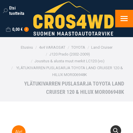
Etsi
Search:
tuotteita
0,00
€
0
You are here:
Etusivu
4x4 VARAOSAT
TOYOTA
Land Cruiser
J120 Prado (2002-2009)
Jousitus & alusta muut merkit LC120 (vo)
YLÄTUKIVARREN PUSLASARJA TOYOTA LAND CRUISER 120 &
HILUX MOR006948K
YLÄTUKIVARREN PUSLASARJA TOYOTA LAND
CRUISER 120 & HILUX MOR006948K
Ale!