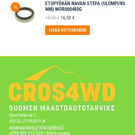
ETUPYÖRÄN NAVAN STEFA (ULOMPI/80
MM) MOR000480G
Alkuperäinen
Nykyinen
18,50
€
16,50
€
hinta
hinta
oli:
on:
LISÄÄ OSTOSKORIIN
18,50 €.
16,50 €.
Sysmäläntie 1
40530 JYVÄSKYLÄ
asiakaspalvelu(at)cros4wd.fi
+358 400 513 520
/ Matti Heiska