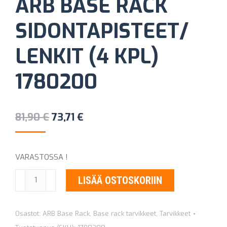
ARB BASE RACK
SIDONTAPISTEET/
LENKIT (4 KPL)
1780200
Alkuperäinen
Nykyinen
81,90
€
73,71
€
hinta
hinta
oli:
on:
VARASTOSSA !
81,90 €.
73,71 €.
ARB
LISÄÄ OSTOSKORIIN
BASE
RACK
Osastot:
ARB Base Rack
,
Base rack tarvikkeet
,
Tarvikkeet
SIDONTAPISTEET/