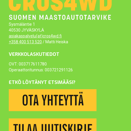
Sysmäläntie 1
40530 JYVÄSKYLÄ
asiakaspalvelu(at)cros4wd.fi
+358 400 513 520
/ Matti Heiska
VERKKOLASKUTIEDOT
OVT: 003717611780
Operaattoritunnus: 003721291126
ETKÖ LÖYTÄNYT ETSIMÄÄSI?