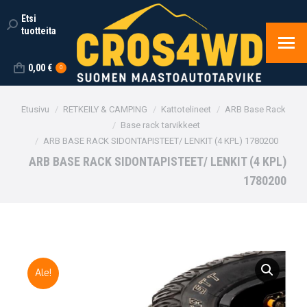
Etsi
Search:
tuotteita
0,00
€
0
You are here:
Etusivu
RETKEILY & CAMPING
Kattotelineet
ARB Base Rack
Base rack tarvikkeet
ARB BASE RACK SIDONTAPISTEET/ LENKIT (4 KPL) 1780200
ARB BASE RACK SIDONTAPISTEET/ LENKIT (4 KPL)
1780200
Ale!