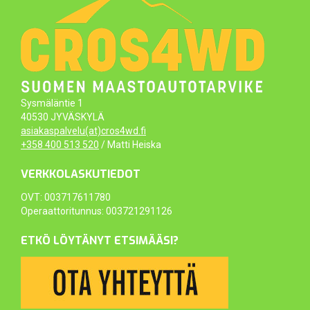
Sysmäläntie 1
40530 JYVÄSKYLÄ
asiakaspalvelu(at)cros4wd.fi
+358 400 513 520
/ Matti Heiska
VERKKOLASKUTIEDOT
OVT: 003717611780
Operaattoritunnus: 003721291126
ETKÖ LÖYTÄNYT ETSIMÄÄSI?