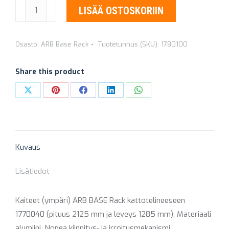
KAITEET
LISÄÄ OSTOSKORIIN
ARB
BASE
Osasto:
ARB Base Rack
Tuotetunnus (SKU):
1780100
RACK
KATTOTELINEESEEN
Share this product
1770040
määrä
Share
Share
Share
Share
Share
on
on
on
on
on
X
Pinterest
Facebook
LinkedIn
WhatsApp
Kuvaus
Lisätiedot
Kaiteet (ympäri) ARB BASE Rack kattotelineeseen
1770040 (pituus 2125 mm ja leveys 1285 mm). Materiaali
alumiini. Nopea kiinnitys- ja irroitusmekanismi.