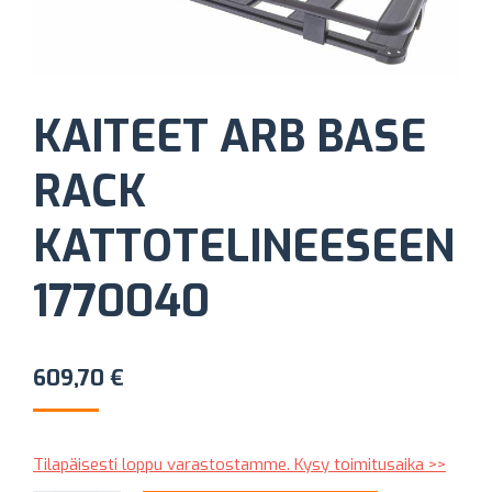
KAITEET ARB BASE
RACK
KATTOTELINEESEEN
1770040
609,70
€
Tilapäisesti loppu varastostamme. Kysy toimitusaika >>