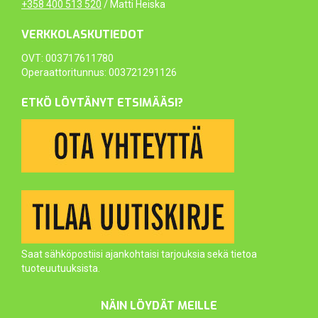
+358 400 513 520
/ Matti Heiska
VERKKOLASKUTIEDOT
OVT: 003717611780
Operaattoritunnus: 003721291126
ETKÖ LÖYTÄNYT ETSIMÄÄSI?
Saat sähköpostiisi ajankohtaisi tarjouksia sekä tietoa
tuoteuutuuksista.
NÄIN LÖYDÄT MEILLE