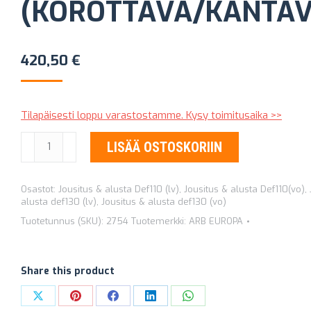
(KOROTTAVA/KANTAV
420,50
€
Tilapäisesti loppu varastostamme. Kysy toimitusaika >>
KIERREJOUSET
LISÄÄ OSTOSKORIIN
(TAAKSE)
OLD
Osastot:
Jousitus & alusta Def110 (lv)
,
Jousitus & alusta Def110(vo)
,
MAN
alusta def130 (lv)
,
Jousitus & alusta def130 (vo)
EMU
Tuotetunnus (SKU):
2754
Tuotemerkki:
ARB EUROPA
2754
(KOROTTAVA/KANTAVAMPI)
määrä
Share this product
Share
Share
Share
Share
Share