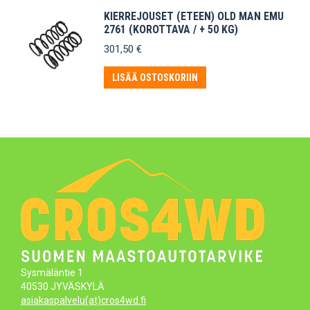
KIERREJOUSET (ETEEN) OLD MAN EMU
2761 (KOROTTAVA / + 50 KG)
301,50
€
LISÄÄ OSTOSKORIIN
Sysmäläntie 1
40530 JYVÄSKYLÄ
asiakaspalvelu(at)cros4wd.fi