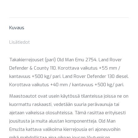
on
on
on
on
on
X
Pinterest
Facebook
LinkedIn
WhatsApp
Kuvaus
Lisätiedot
Takakierrejouset (pari) Old Man Emu 2754. Land Rover
Defender & County 110. Korottava vaikutus +55 mm /
kantavuus +500 kg/ pari. Land Rover Defender 130 diesel.
Korottava vaikutus +40 mm / kantavuus +500 kg/ pari.
Maastoautot ovat usein käytössä tilanteissa joissa ne on
kuormattu raskaasti, vedetään suuria perävaunuja tai
ajetaan vaikeissa olosuhteissa. Tämä rasittaa erityisesti
jousitusta ja muita alustan komponentteja. Old Man
Emu:lta kattava valikoima kierrejousia eri ajoneuvoihin
mikä mahdollistaa aina oikean jousen löytymisen