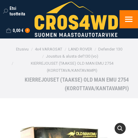
Etsi
Search:
tuotteita
0,00
€
0
You are here:
Etusivu
4x4 VARAOSAT
LAND ROVER
Defender 130
Jousitus & alusta def130 (vo)
KIERREJOUSET (TAAKSE) OLD MAN EMU 2754
(KOROTTAVA/KANTAVAMPI)
KIERREJOUSET (TAAKSE) OLD MAN EMU 2754
(KOROTTAVA/KANTAVAMPI)