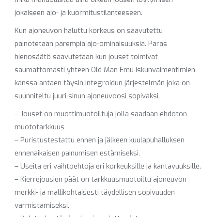
jokaiseen ajo- ja kuormitustilanteeseen.
Kun ajoneuvon haluttu korkeus on saavutettu
painotetaan parempia ajo-ominaisuuksia. Paras
hienosäätö saavutetaan kun jouset toimivat
saumattomasti yhteen Old Man Emu iskunvaimentimien
kanssa antaen täysin integroidun järjestelmän joka on
suunniteltu juuri sinun ajoneuvoosi sopivaksi.
– Jouset on muottimuotoiltuja jolla saadaan ehdoton
muototarkkuus
– Puristustestattu ennen ja jälkeen kuulapuhalluksen
ennenaikaisen painumisen estämiseksi.
– Useita eri vaihtoehtoja eri korkeuksille ja kantavuuksille.
– Kierrejousien päät on tarkkuusmuotoiltu ajoneuvon
merkki- ja mallikohtaisesti täydellisen sopivuuden
varmistamiseksi.