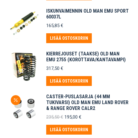
ISKUNVAIMENNIN OLD MAN EMU SPORT
60037L
165,85
€
LISÄÄ OSTOSKORIIN
KIERREJOUSET (TAAKSE) OLD MAN
EMU 2755 (KOROTTAVA/KANTAVAMPI)
317,50
€
LISÄÄ OSTOSKORIIN
CASTER-PUSLASARJA (44 MM
TUKIVARSI) OLD MAN EMU LAND ROVER
& RANGE ROVER CALR2
Alkuperäinen
Nykyinen
235,50
€
195,00
€
hinta
hinta
oli:
on:
LISÄÄ OSTOSKORIIN
235,50 €.
195,00 €.