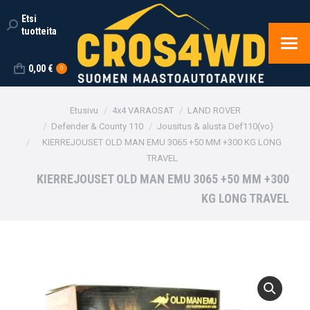
Etsi
Search:
tuotteita
0,00
€
0
You are here:
Etusivu
4x4 VARAOSAT
LAND ROVER
Defender & County 110
Jousitus & alusta Def110(vo)
KIERREJOUSET OLD MAN EMU 3065 +50 MM +300 KG LONG
TRAVEL
KIERREJOUSET OLD MAN EMU 3065 +50 MM +300
KG LONG TRAVEL