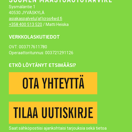
Sysmäläntie 1
40530 JYVÄSKYLÄ
asiakaspalvelu(at)cros4wd.fi
+358 400 513 520
/ Matti Heiska
VERKKOLASKUTIEDOT
OVT: 003717611780
Operaattoritunnus: 003721291126
ETKÖ LÖYTÄNYT ETSIMÄÄSI?
Saat sähköpostiisi ajankohtaisi tarjouksia sekä tietoa