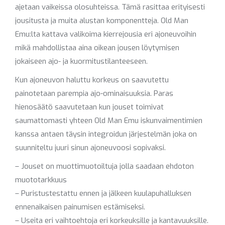
ajetaan vaikeissa olosuhteissa. Tämä rasittaa erityisesti
jousitusta ja muita alustan komponentteja. Old Man
Emu:lta kattava valikoima kierrejousia eri ajoneuvoihin
mikä mahdollistaa aina oikean jousen löytymisen
jokaiseen ajo- ja kuormitustilanteeseen.
Kun ajoneuvon haluttu korkeus on saavutettu
painotetaan parempia ajo-ominaisuuksia. Paras
hienosäätö saavutetaan kun jouset toimivat
saumattomasti yhteen Old Man Emu iskunvaimentimien
kanssa antaen täysin integroidun järjestelmän joka on
suunniteltu juuri sinun ajoneuvoosi sopivaksi.
– Jouset on muottimuotoiltuja jolla saadaan ehdoton
muototarkkuus
– Puristustestattu ennen ja jälkeen kuulapuhalluksen
ennenaikaisen painumisen estämiseksi.
– Useita eri vaihtoehtoja eri korkeuksille ja kantavuuksille.