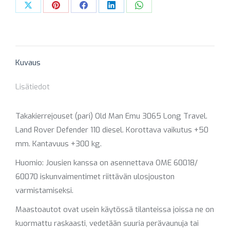
KG
Share
Share
Share
Share
Share
LONG
on
on
on
on
on
TRAVEL
X
Pinterest
Facebook
LinkedIn
WhatsApp
määrä
Kuvaus
Lisätiedot
Takakierrejouset (pari) Old Man Emu 3065 Long Travel.
Land Rover Defender 110 diesel. Korottava vaikutus +50
mm. Kantavuus +300 kg.
Huomio: Jousien kanssa on asennettava OME 60018/
60070 iskunvaimentimet riittävän ulosjouston
varmistamiseksi.
Maastoautot ovat usein käytössä tilanteissa joissa ne on
kuormattu raskaasti, vedetään suuria perävaunuja tai