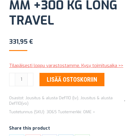
MM +300 KG LONG
TRAVEL
331,95
€
Tilapäisesti loppu varastostamme. Kysy toimitusaika >>
KIERREJOUSET
LISÄÄ OSTOSKORIIN
OLD
MAN
Osastot:
Jousitus & alusta Def110 (lv)
,
Jousitus & alusta
EMU
Def110(vo)
3065
Tuotetunnus (SKU):
3065
Tuotemerkki:
OME
+50
MM
Share this product
+300