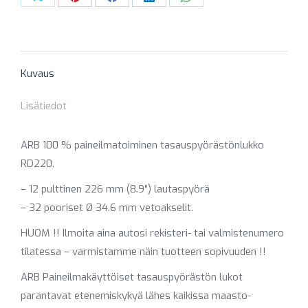
Share
Share
Share
Share
Share
on
on
on
on
on
X
Pinterest
Facebook
LinkedIn
WhatsApp
Kuvaus
Lisätiedot
ARB 100 % paineilmatoiminen tasauspyörästönlukko
RD220.
– 12 pulttinen 226 mm (8.9″) lautaspyörä
– 32 pooriset Ø 34.6 mm vetoakselit.
HUOM !! Ilmoita aina autosi rekisteri- tai valmistenumero
tilatessa – varmistamme näin tuotteen sopivuuden !!
ARB Paineilmakäyttöiset tasauspyörästön lukot
parantavat etenemiskykyä lähes kaikissa maasto-