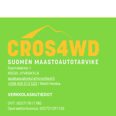
Sysmäläntie 1
40530 JYVÄSKYLÄ
asiakaspalvelu(at)cros4wd.fi
+358 400 513 520
/ Matti Heiska
VERKKOLASKUTIEDOT
OVT: 003717611780
Operaattoritunnus: 003721291126