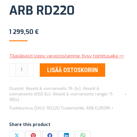
ARB RD220
1 299,50
€
Tilapäisesti loppu varastostamme. Kysy toimitusaika >>
PAINEILMALUKKO
LISÄÄ OSTOSKORIIN
ARB
RD220
Osastot:
Akselit & voimansiirto 19- (lv)
,
Akselit &
määrä
voimansiirto bt50 (lv)
,
Akselit & voimansiirto ranger 11-
18(lv)
Tuotetunnus (SKU):
RD220
Tuotemerkki:
ARB EUROPA
Share this product