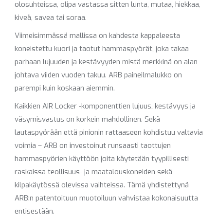
olosuhteissa, olipa vastassa sitten lunta, mutaa, hiekkaa,
kiveä, savea tai soraa.
Viimeisimmässä mallissa on kahdesta kappaleesta
koneistettu kuori ja taotut hammaspyörät, joka takaa
parhaan lujuuden ja kestävyyden mistä merkkinä on alan
johtava viiden vuoden takuu. ARB paineilmalukko on
parempi kuin koskaan aiemmin.
Kaikkien AIR Locker -komponenttien lujuus, kestävyys ja
väsymisvastus on korkein mahdollinen. Sekä
lautaspyörään että pinionin rattaaseen kohdistuu valtavia
voimia – ARB on investoinut runsaasti taottujen
hammaspyörien käyttöön joita käytetään tyypillisesti
raskaissa teollisuus- ja maatalouskoneiden sekä
kilpakäytössä olevissa vaihteissa. Tämä yhdistettynä
ARB:n patentoituun muotoiluun vahvistaa kokonaisuutta
entisestään.