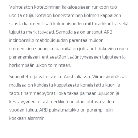
Vaihteiston koteloiminen kaksiosaiseen runkoon tuo
useita etuja. Kotelon koneistaminen kolmen kappaleen
sijasta kahteen, lisää kokonaisuuden mittatarkkuutta sekä
lujuutta merkittävästi. Samalla se on antanut ARB-
insinööreille mahdollisuuden parantaa muiden
elementtien suunnittelua mikä on johtanut liikkuvien osien
pienenemiseen, entisestään lisääntyneeseen lujuuteen ja
herkempään lukon toimintaan.
Suunniteltu ja valmistettu Australiassa. Viimeisimmässä
mallissa on kahdesta kappaleesta koneistettu kuori ja
taotut hammaspyörät, joka takaa parhaan lujuuden ja
kestävyyden mistä merkkinä on alan johtava viiden
vuoden takuu. ARB paineilmalukko on parempi kuin
koskaan aiemmin.