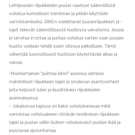
Lehtijousien riipukkeiden puslat vaativat säännöllistä
voitelua kunnollisen toiminnan ja pitkän käyttöiän
varmistamiseksi. OME:n voideltavat jousenriipukkeet ja -
tapit tekevät säännöllisestä huollosta vaivatonta. Jousia
ei tarvitse irrottaa ja purkaa voitelua varten vaan jousien
huolto voidaan tehdä osien ollessa paikoillaan. Tämä
vähentää luonnollisesti huoltoon käytettävää aikaa ja
vaivaa.
-Yksinkertainen ”pulttaa kiinni” asennus eliminoi
mahdolliset riipukkeen tapin ja sivulevyn asentovirheet
joita helposti tulee prässättävien riipukkeiden
asennuksessa.
– Jokaisessa tapissa on kaksi voitelukanavaa mikä
varmistaa voiteluaineen riittävän leviämisen riipukkeen
tapin ja puslan väliin lisäten ratkaisevasti puslien ikää ja
joustavaa ajotuntumaa.