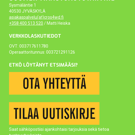
Sysmäläntie 1
40530 JYVÄSKYLÄ
asiakaspalvelu(at)cros4wd.fi
+358 400 513 520
/ Matti Heiska
VERKKOLASKUTIEDOT
OVT: 003717611780
Operaattoritunnus: 003721291126
ETKÖ LÖYTÄNYT ETSIMÄÄSI?
Saat sähköpostiisi ajankohtaisi tarjouksia sekä tietoa