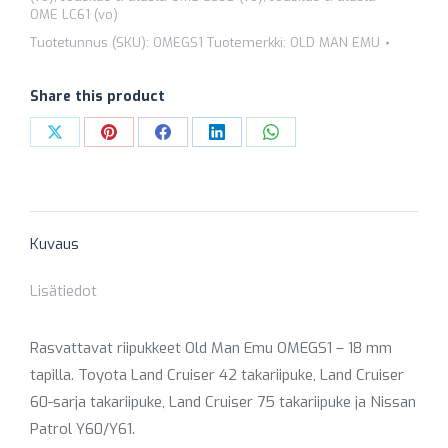
MAN
OME LC61 (vo)
EMU
Tuotetunnus (SKU):
OMEGS1
Tuotemerkki:
OLD MAN EMU
OMEGS1
määrä
Share this product
Share
Share
Share
Share
Share
on
on
on
on
on
X
Pinterest
Facebook
LinkedIn
WhatsApp
Kuvaus
Lisätiedot
Rasvattavat riipukkeet Old Man Emu OMEGS1 – 18 mm
tapilla. Toyota Land Cruiser 42 takariipuke, Land Cruiser
60-sarja takariipuke, Land Cruiser 75 takariipuke ja Nissan
Patrol Y60/Y61.