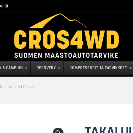
kortti
Y & CAMPING
RECOVERY
KOMPRESSORIT JA TARVIKKEET
05
Kori LN170 (vo)
TAKALU