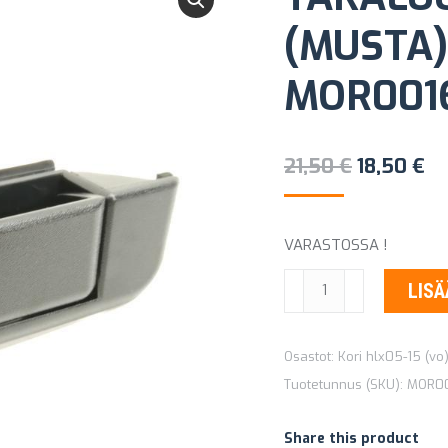
(MUSTA)
MOR001
Alkuperä
Ny
21,50
€
18,50
€
hinta
hi
oli:
on
VARASTOSSA !
21,50 €.
18
TAKALUUKUN
LISÄ
KAHVA
(MUSTA)
Osastot:
Kori hlx05-15 (vo
TOYOTA
Tuotetunnus (SKU):
MOR0
HILUX
MOR001672
Share this product
määrä