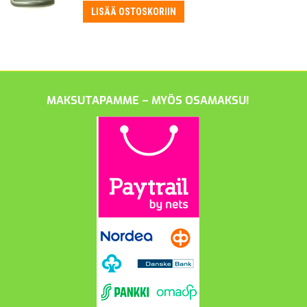
LISÄÄ OSTOSKORIIN
MAKSUTAPAMME – MYÖS OSAMAKSU!