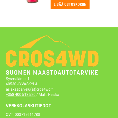
oli:
on:
LISÄÄ OSTOSKORIIN
23,50 €.
21,50 €.
Sysmäläntie 1
40530 JYVÄSKYLÄ
asiakaspalvelu(at)cros4wd.fi
+358 400 513 520
/ Matti Heiska
VERKKOLASKUTIEDOT
OVT: 003717611780