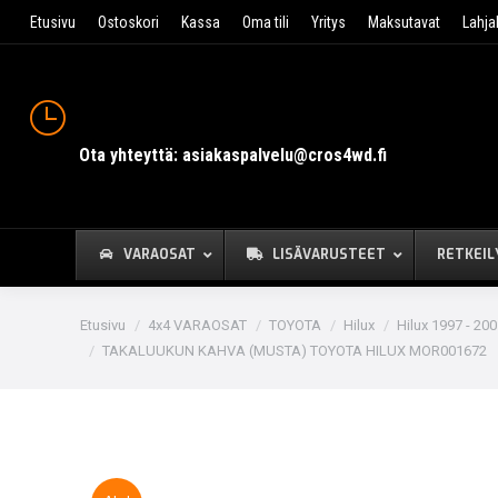
Etusivu
Ostoskori
Kassa
Oma tili
Yritys
Maksutavat
Lahja
Ota yhteyttä: asiakaspalvelu@cros4wd.fi
VARAOSAT
LISÄVARUSTEET
RETKEIL
You are here:
Etusivu
4x4 VARAOSAT
TOYOTA
Hilux
Hilux 1997 - 20
TAKALUUKUN KAHVA (MUSTA) TOYOTA HILUX MOR001672