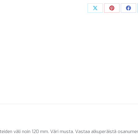
Share
Share
Sha
on
on
on
X
Pinterest
Fac
teiden väli noin 120 mm. Väri musta. Vastaa alkuperäistä osanum