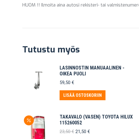
HUOM !! Ilmoita aina autosi rekisteri- tai valmistenume
Tutustu myös
LASINNOSTIN MANUAALINEN -
OIKEA PUOLI
59,50
€
LISÄÄ OSTOSKORIIN
TAKAVALO (VASEN) TOYOTA HILUX
115260052
Alkuperäinen
Nykyinen
23,50
€
21,50
€
hinta
hinta