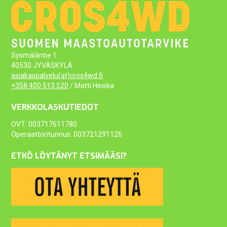
Sysmäläntie 1
40530 JYVÄSKYLÄ
asiakaspalvelu(at)cros4wd.fi
+358 400 513 520
/ Matti Heiska
VERKKOLASKUTIEDOT
OVT: 003717611780
Operaattoritunnus: 003721291126
ETKÖ LÖYTÄNYT ETSIMÄÄSI?