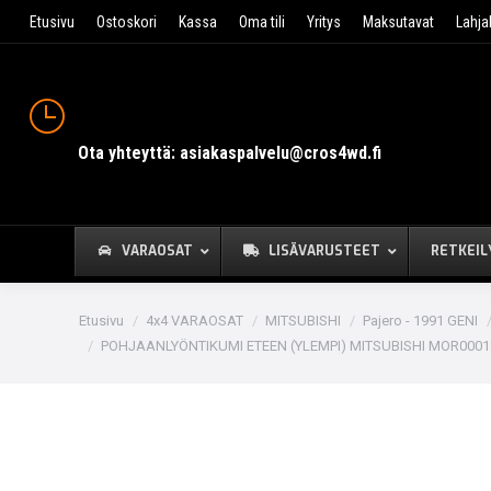
Etusivu
Ostoskori
Kassa
Oma tili
Yritys
Maksutavat
Lahja
Ota yhteyttä: asiakaspalvelu@cros4wd.fi
VARAOSAT
LISÄVARUSTEET
RETKEIL
You are here:
Etusivu
4x4 VARAOSAT
MITSUBISHI
Pajero - 1991 GENI
POHJAANLYÖNTIKUMI ETEEN (YLEMPI) MITSUBISHI MOR0001