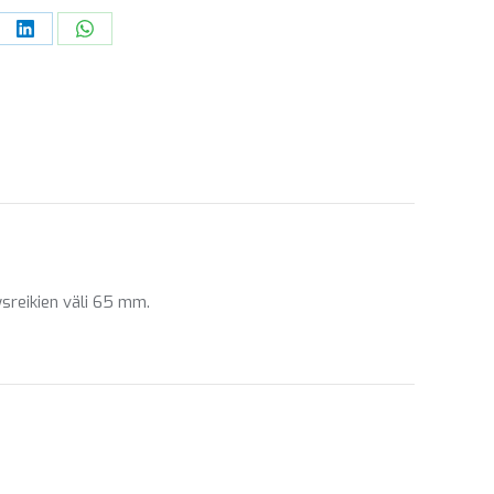
re
Share
Share
on
on
ebook
LinkedIn
WhatsApp
sreikien väli 65 mm.