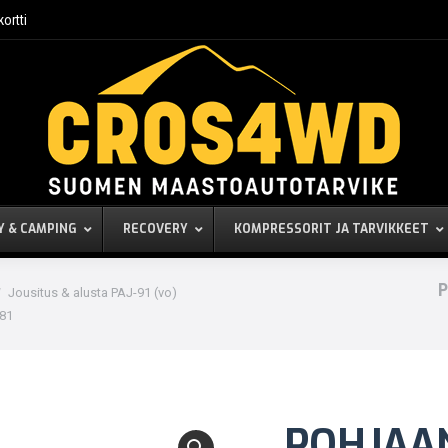
kortti
Y & CAMPING
RECOVERY
KOMPRESSORIT JA TARVIKKEET
P
Jousitus & alusta PAJ-91 (vo)
81
POHJAA