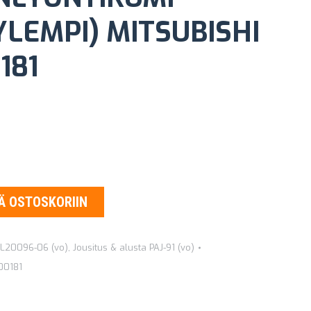
YLEMPI) MITSUBISHI
181
Ä OSTOSKORIIN
a L20096-06 (vo)
,
Jousitus & alusta PAJ-91 (vo)
0181