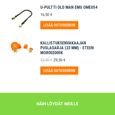
U-PULTTI OLD MAN EMU OMEU54
16,50
€
LISÄÄ OSTOSKORIIN
KALLISTUKSENVAKAAJAN
PUSLASARJA (23 MM) - ETEEN
MOR002005K
Alkuperäinen
Nykyinen
32,50
€
29,50
€
hinta
hinta
oli:
on:
LISÄÄ OSTOSKORIIN
32,50 €.
29,50 €.
NÄIN LÖYDÄT MEILLE