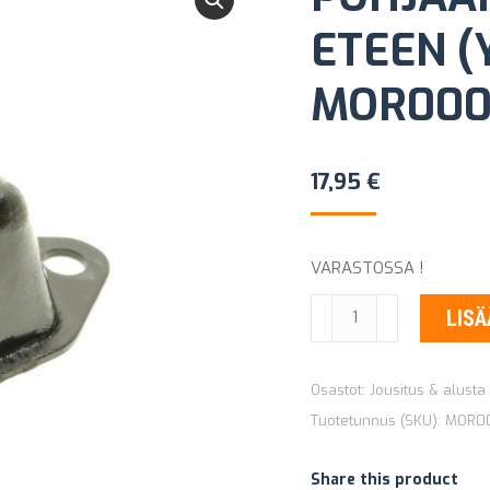
ETEEN (
MOR000
17,95
€
VARASTOSSA !
POHJAANLYÖNTIKUMI
LISÄ
ETEEN
(YLEMPI)
Osastot:
Jousitus & alust
MITSUBISHI
Tuotetunnus (SKU):
MOR00
MOR000181
määrä
Share this product