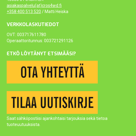
asiakaspalvelu(at)cros4wd.fi
+358 400 513 520
/ Matti Heiska
VERKKOLASKUTIEDOT
OVT: 003717611780
Operaattoritunnus: 003721291126
ETKÖ LÖYTÄNYT ETSIMÄÄSI?
Saat sähköpostiisi ajankohtaisi tarjouksia sekä tietoa
tuoteuutuuksista.