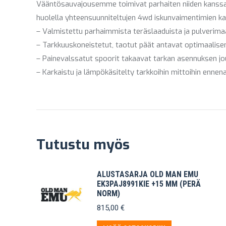
Vääntösauvajousemme toimivat parhaiten niiden kanssa y
huolella yhteensuunniteltujen 4wd iskunvaimentimien k
– Valmistettu parhaimmista teräslaaduista ja pulverima
– Tarkkuuskoneistetut, taotut päät antavat optimaalise
– Painevalssatut spoorit takaavat tarkan asennuksen j
– Karkaistu ja lämpökäsitelty tarkkoihin mittoihin ennen
Tutustu myös
ALUSTASARJA OLD MAN EMU
EK3PAJ8991KIE +15 MM (PERÄ
NORM)
815,00
€