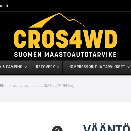
kortti
Y & CAMPING
RECOVERY
KOMPRESSORIT JA TARVIKKEET
EN II
Jousitus ja alusta OME paj91-99 (vo)
VÄÄNTÖ