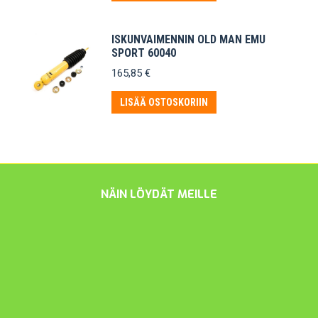
38,10 €.
36,50 €.
ISKUNVAIMENNIN OLD MAN EMU
SPORT 60040
165,85
€
LISÄÄ OSTOSKORIIN
NÄIN LÖYDÄT MEILLE