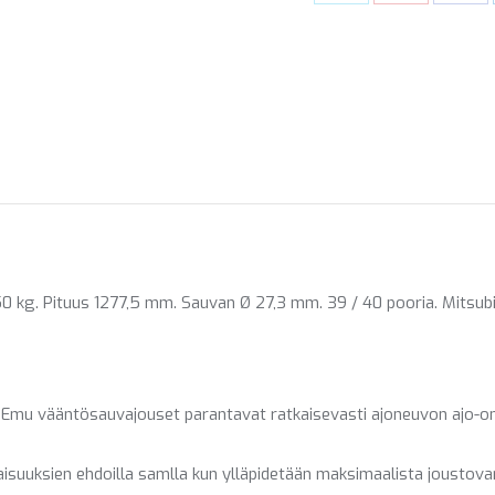
Share
Share
Sha
on
on
on
X
Pinterest
Fac
kg. Pituus 1277,5 mm. Sauvan Ø 27,3 mm. 39 / 40 pooria. Mitsubis
Emu vääntösauvajouset parantavat ratkaisevasti ajoneuvon ajo-omin
naisuuksien ehdoilla samlla kun ylläpidetään maksimaalista joustov