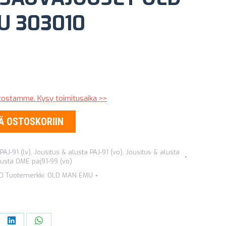
U 303010
stostamme. Kysy toimitusaika >>
Ä OSTOSKORIIN
PAJ-91 (lv)
,
Jousitus & alusta PAJ-91 (vo)
,
Jousitus & alusta
lusta OME paj91-99 (vo)
0
Tuotemerkki:
OLD MAN EMU