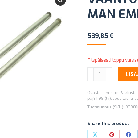
MAN EM
539,85
€
Tilapäisesti loppu vara
VÄÄNTÖSAUVAJOUSET
LISÄ
OLD
MAN
Osastot:
Jousitus & alusta 
EMU
paj91-99 (lv)
,
Jousitus ja a
303010
Tuotetunnus (SKU):
30301
määrä
Share this product