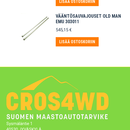
LISÄÄ OSTOSKORIIN
VÄÄNTÖSAUVAJOUSET OLD MAN
EMU 303011
545,15
€
LISÄÄ OSTOSKORIIN
Sysmäläntie 1
40530 JYVÄSKYLÄ