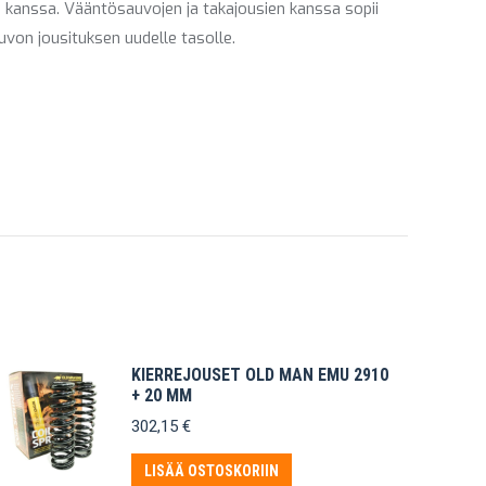
 kanssa. Vääntösauvojen ja takajousien kanssa sopii
on jousituksen uudelle tasolle.
KIERREJOUSET OLD MAN EMU 2910
+ 20 MM
302,15
€
LISÄÄ OSTOSKORIIN