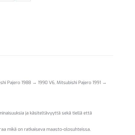
re
Share
Share
on
on
ebook
LinkedIn
WhatsApp
hi Pajero 1988 → 1990 V6, Mitsubishi Pajero 1991 →
aisuuksia ja käsiteltävyyttä sekä tiellä että
araa mikä on ratkaiseva maasto-olosuhteissa.