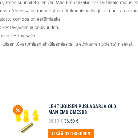
hteen suunniteltujen Old Man Emu takakierre- tai takalehtijousien
anssa. Yhdessä ne muodostavat kokonaisuuden joka muuttaa ajoneuv
alattu corroosion estämiseksi.
n kestävyyden ja sopivuuden.
ousen kestävyyden
aikaisen löystymisen ehkäisemiseksi ja elinkaaren pidentämiseksi.
LEHTIJOUSEN PUSLASARJA OLD
MAN EMU OMESB8
Alkuperäinen
Nykyinen
38,10
€
36,50
€
hinta
hinta
oli:
on:
LISÄÄ OSTOSKORIIN