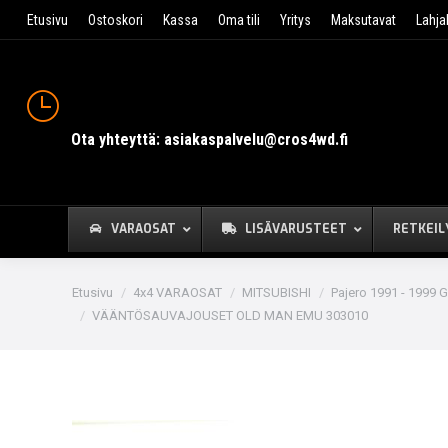
Etusivu
Ostoskori
Kassa
Oma tili
Yritys
Maksutavat
Lahja
Ota yhteyttä: asiakaspalvelu@cros4wd.fi
VARAOSAT
LISÄVARUSTEET
RETKEIL
You are here:
Etusivu
4x4 VARAOSAT
MITSUBISHI
Pajero 1991 - 1999 G
VÄÄNTÖSAUVAJOUSET OLD MAN EMU 303010