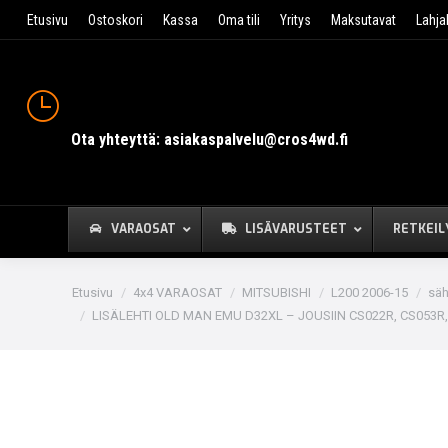
Etusivu
Ostoskori
Kassa
Oma tili
Yritys
Maksutavat
Lahja
Ota yhteyttä: asiakaspalvelu@cros4wd.fi
VARAOSAT
LISÄVARUSTEET
RETKEIL
You are here:
Etusivu
4x4 VARAOSAT
MITSUBISHI
L200 2006-15
säh
LISÄLEHTI OLD MAN EMU D32XL – JOUSIIN CS022R, CS053R