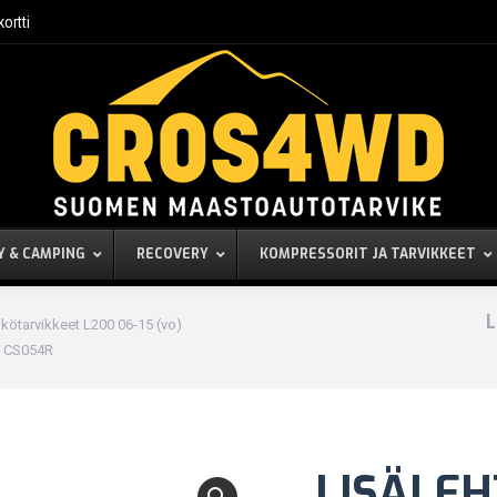
kortti
Y & CAMPING
RECOVERY
KOMPRESSORIT JA TARVIKKEET
L
kötarvikkeet L200 06-15 (vo)
, CS054R
LISÄLEH