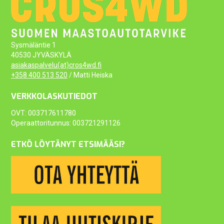
Sysmäläntie 1
40530 JYVÄSKYLÄ
asiakaspalvelu(at)cros4wd.fi
+358 400 513 520
/ Matti Heiska
VERKKOLASKUTIEDOT
OVT: 003717611780
Operaattoritunnus: 003721291126
ETKÖ LÖYTÄNYT ETSIMÄÄSI?