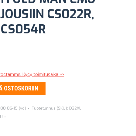
 JOUSIIN CS022R,
 CS054R
stostamme. Kysy toimitusaika >>
Ä OSTOSKORIIN
200 06-15 (vo)
Tuotetunnus (SKU):
D32XL
MU