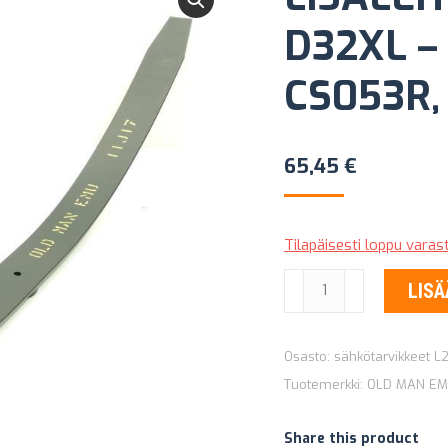
D32XL –
CS053R,
65,45
€
Tilapäisesti loppu vara
LISÄLEHTI
LISÄ
OLD
MAN
Osasto:
sähkötarvikkeet L
EMU
Tuotemerkki:
OLD MAN E
D32XL
–
Share this product
JOUSIIN