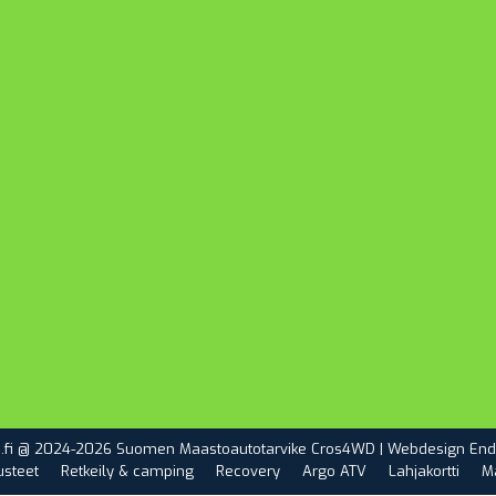
.fi @ 2024-2026 Suomen Maastoautotarvike Cros4WD | Webdesign
End
usteet
Retkeily & camping
Recovery
Argo ATV
Lahjakortti
M