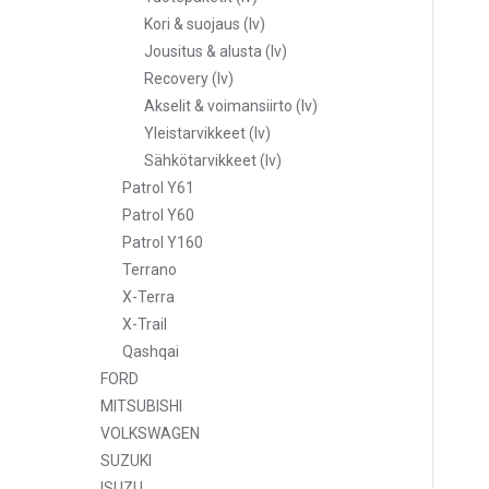
Kori & suojaus (lv)
Jousitus & alusta (lv)
Recovery (lv)
Akselit & voimansiirto (lv)
Yleistarvikkeet (lv)
Sähkötarvikkeet (lv)
Patrol Y61
Patrol Y60
Patrol Y160
Terrano
X-Terra
X-Trail
Qashqai
FORD
MITSUBISHI
VOLKSWAGEN
SUZUKI
ISUZU