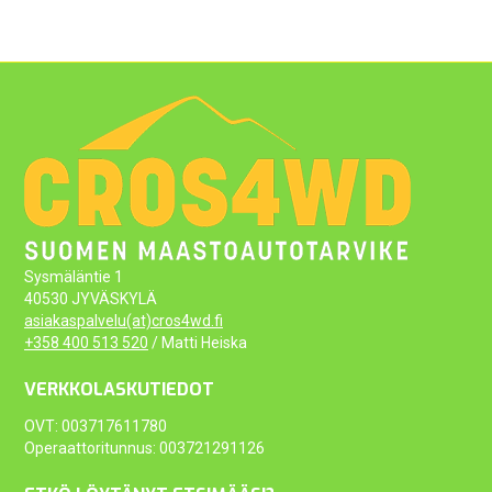
Sysmäläntie 1
40530 JYVÄSKYLÄ
asiakaspalvelu(at)cros4wd.fi
+358 400 513 520
/ Matti Heiska
VERKKOLASKUTIEDOT
OVT: 003717611780
Operaattoritunnus: 003721291126