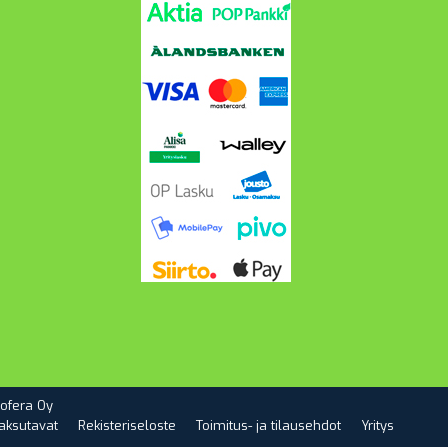
ofera Oy
aksutavat
Rekisteriseloste
Toimitus- ja tilausehdot
Yritys