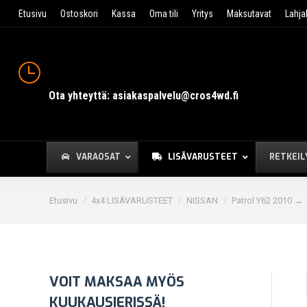
Etusivu
Ostoskori
Kassa
Oma tili
Yritys
Maksutavat
Lahja
Ota yhteyttä: asiakaspalvelu@cros4wd.fi
VARAOSAT
LISÄVARUSTEET
RETKEIL
You are here:
Etusivu
4x4 LISÄVARUSTEET
NISSAN
Patrol Y62 2010 →
VOIT MAKSAA MYÖS
KUUKAUSIERISSÄ!