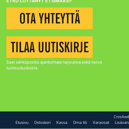
ETKÖ LÖYTÄNYT ETSIMÄÄSI?
Saat sähköpostiisi ajankohtaisi tarjouksia sekä tietoa
tuoteuutuuksista.
Cros4wd
Etusivu
Ostoskori
Kassa
Oma tili
Varaosat
Lisävar