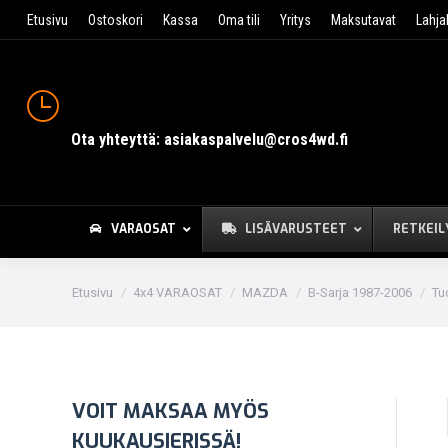
Etusivu
Ostoskori
Kassa
Oma tili
Yritys
Maksutavat
Lahja
Ota yhteyttä: asiakaspalvelu@cros4wd.fi
VARAOSAT
LISÄVARUSTEET
RETKEIL
You are here:
Etusivu
4x4 VARAOSAT
MAZDA
B-Sarja 1987-2006
Tu
VOIT MAKSAA MYÖS
KUUKAUSIERISSÄ!