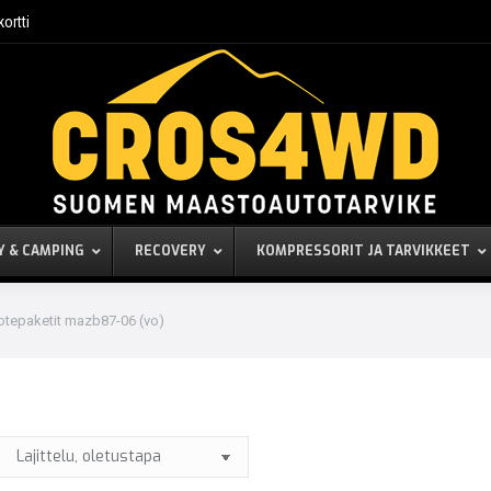
kortti
Y & CAMPING
RECOVERY
KOMPRESSORIT JA TARVIKKEET
otepaketit mazb87-06 (vo)