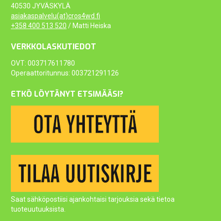
40530 JYVÄSKYLÄ
asiakaspalvelu(at)cros4wd.fi
+358 400 513 520
/ Matti Heiska
VERKKOLASKUTIEDOT
OVT: 003717611780
Operaattoritunnus: 003721291126
ETKÖ LÖYTÄNYT ETSIMÄÄSI?
Saat sähköpostiisi ajankohtaisi tarjouksia sekä tietoa
tuoteuutuuksista.