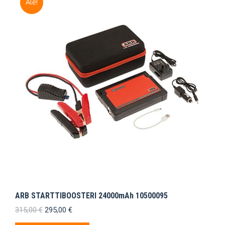
Ale!
ARB STARTTIBOOSTERI 24000mAh 10500095
Alkuperäinen
Nykyinen
315,00
€
295,00
€
hinta
hinta