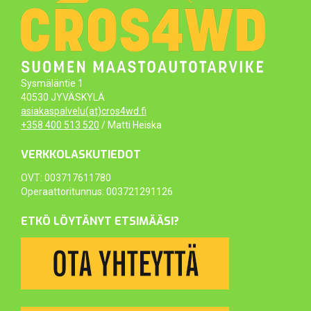
Sysmäläntie 1
40530 JYVÄSKYLÄ
asiakaspalvelu(at)cros4wd.fi
+358 400 513 520
/ Matti Heiska
VERKKOLASKUTIEDOT
OVT: 003717611780
Operaattoritunnus: 003721291126
ETKÖ LÖYTÄNYT ETSIMÄÄSI?