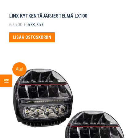
LINX KYTKENTÄJÄRJESTELMÄ LX100
Alkuperäinen
Nykyinen
675,00
€
573,75
€
hinta
hinta
oli:
on:
LISÄÄ OSTOSKORIIN
675,00 €.
573,75 €.
Ale!