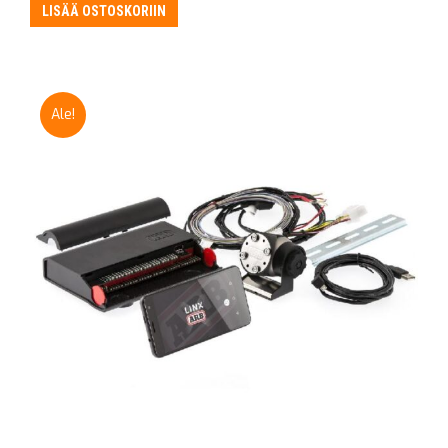
oli:
on:
LISÄÄ OSTOSKORIIN
315,00 €.
295,00 €.
Ale!