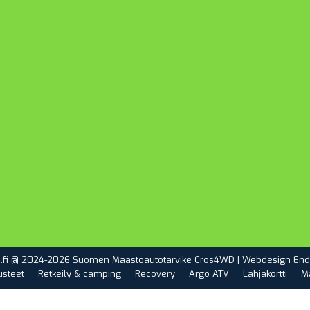
.fi @ 2024-2026 Suomen Maastoautotarvike Cros4WD | Webdesign
End
usteet
Retkeily & camping
Recovery
Argo ATV
Lahjakortti
M