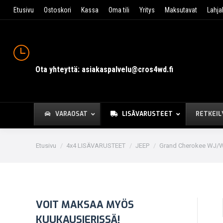
Etusivu
Ostoskori
Kassa
Oma tili
Yritys
Maksutavat
Lahja
Ota yhteyttä: asiakaspalvelu@cros4wd.fi
VARAOSAT
LISÄVARUSTEET
RETKEIL
You are here:
Etusivu
4x4 LISÄVARUSTEET
JEEP
Grand Cherokee WJ/W
VOIT MAKSAA MYÖS
KUUKAUSIERISSÄ!