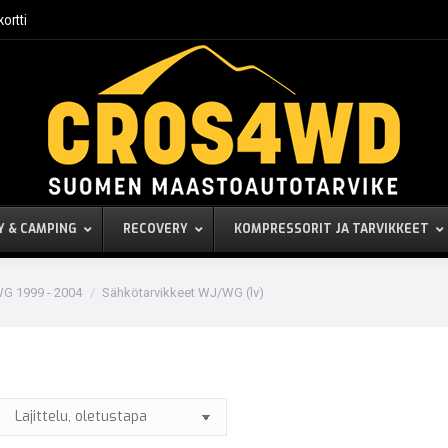
kortti
Y & CAMPING
RECOVERY
KOMPRESSORIT JA TARVIKKEET
G 1999 - 2004
Sähkötarvikkeet WJ/WG (lv)