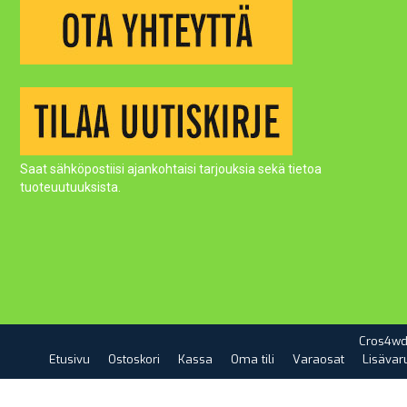
Saat sähköpostiisi ajankohtaisi tarjouksia sekä tietoa
tuoteuutuuksista.
Cros4wd
Etusivu
Ostoskori
Kassa
Oma tili
Varaosat
Lisävar