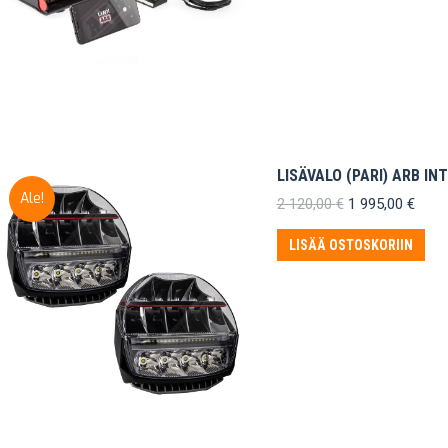
LISÄVALO (PARI) ARB IN
Ale!
Alkuperäinen
Nyky
2 120,00
€
1 995,00
€
hinta
hinta
oli:
on:
LISÄÄ OSTOSKORIIN
2
1
120,00 €.
995,0