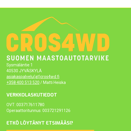
Sysmäläntie 1
40530 JYVÄSKYLÄ
asiakaspalvelu(at)cros4wd.fi
+358 400 513 520
/ Matti Heiska
VERKKOLASKUTIEDOT
OVT: 003717611780
Operaattoritunnus: 003721291126
ETKÖ LÖYTÄNYT ETSIMÄÄSI?