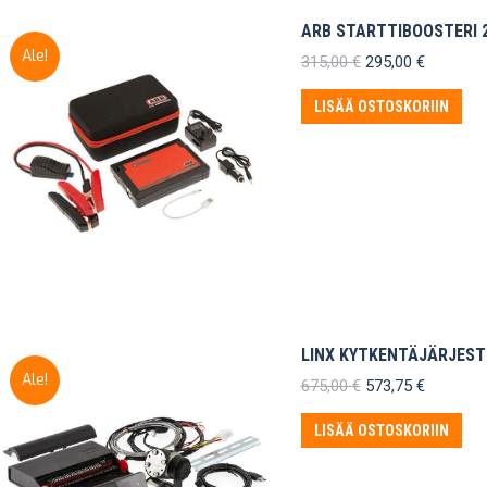
ARB STARTTIBOOSTERI 
Ale!
Alkuperäinen
Nykyinen
315,00
€
295,00
€
hinta
hinta
oli:
on:
LISÄÄ OSTOSKORIIN
315,00 €.
295,00 €.
LINX KYTKENTÄJÄRJEST
Ale!
Alkuperäinen
Nykyinen
675,00
€
573,75
€
hinta
hinta
oli:
on:
LISÄÄ OSTOSKORIIN
675,00 €.
573,75 €.