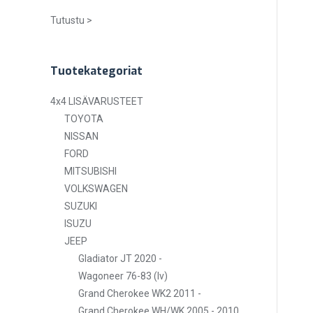
Tutustu >
Tuotekategoriat
4x4 LISÄVARUSTEET
TOYOTA
NISSAN
FORD
MITSUBISHI
VOLKSWAGEN
SUZUKI
ISUZU
JEEP
Gladiator JT 2020 -
Wagoneer 76-83 (lv)
Grand Cherokee WK2 2011 -
Grand Cherokee WH/WK 2005 - 2010