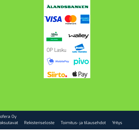
ofera Oy
aksutavat
Rekisteriseloste
Toimitus- ja tilausehdot
Yritys