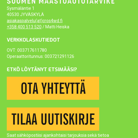
Sysmäläntie 1
40530 JYVÄSKYLÄ
asiakaspalvelu(at)cros4wd.fi
+358 400 513 520
/ Matti Heiska
VERKKOLASKUTIEDOT
OVT: 003717611780
Operaattoritunnus: 003721291126
ETKÖ LÖYTÄNYT ETSIMÄÄSI?
Saat sähköpostiisi ajankohtaisi tarjouksia sekä tietoa