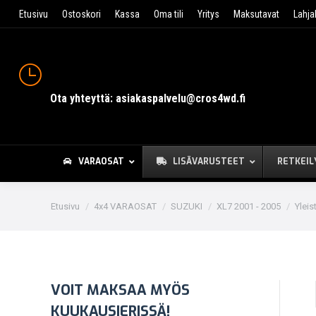
Etusivu
Ostoskori
Kassa
Oma tili
Yritys
Maksutavat
Lahja
Ota yhteyttä: asiakaspalvelu@cros4wd.fi
VARAOSAT
LISÄVARUSTEET
RETKEIL
You are here:
Etusivu
4x4 VARAOSAT
SUZUKI
XL7 2001 - 2005
Yleis
VOIT MAKSAA MYÖS
KUUKAUSIERISSÄ!