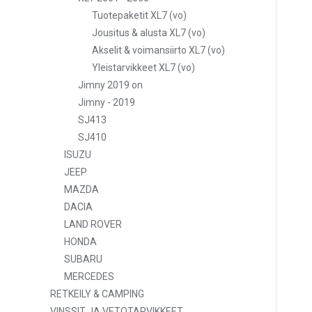
Tuotepaketit XL7 (vo)
Jousitus & alusta XL7 (vo)
Akselit & voimansiirto XL7 (vo)
Yleistarvikkeet XL7 (vo)
Jimny 2019 on
Jimny - 2019
SJ413
SJ410
ISUZU
JEEP
MAZDA
DACIA
LAND ROVER
HONDA
SUBARU
MERCEDES
RETKEILY & CAMPING
VINSSIT JA VETOTARVIKKEET