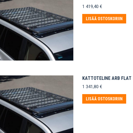
1 419,40
€
LISÄÄ OSTOSKORIIN
KATTOTELINE ARB FLAT 
1 341,80
€
LISÄÄ OSTOSKORIIN