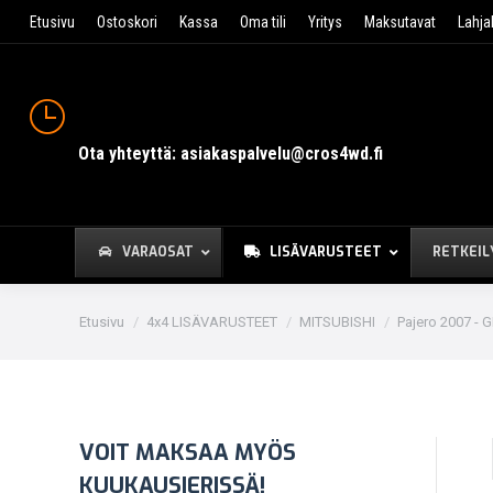
Etusivu
Ostoskori
Kassa
Oma tili
Yritys
Maksutavat
Lahja
Ota yhteyttä: asiakaspalvelu@cros4wd.fi
VARAOSAT
LISÄVARUSTEET
RETKEIL
You are here:
Etusivu
4x4 LISÄVARUSTEET
MITSUBISHI
Pajero 2007 - G
VOIT MAKSAA MYÖS
KUUKAUSIERISSÄ!