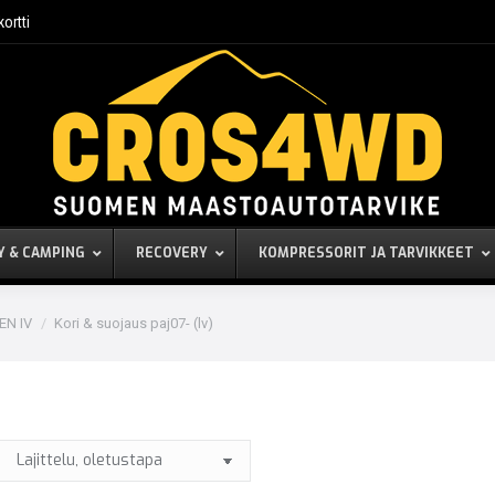
kortti
Y & CAMPING
RECOVERY
KOMPRESSORIT JA TARVIKKEET
EN IV
Kori & suojaus paj07- (lv)