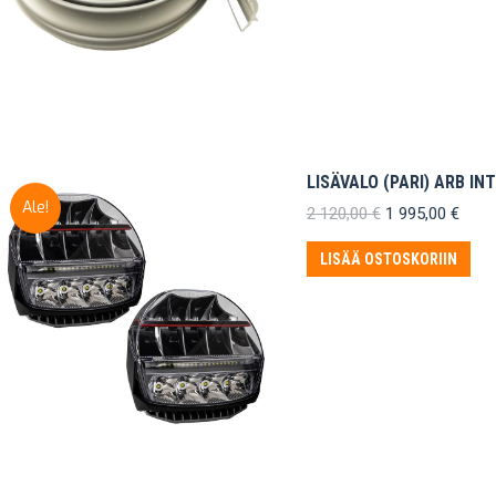
LISÄVALO (PARI) ARB IN
Ale!
Alkuperäinen
Nyky
2 120,00
€
1 995,00
€
hinta
hinta
oli:
on:
LISÄÄ OSTOSKORIIN
2
1
120,00 €.
995,0