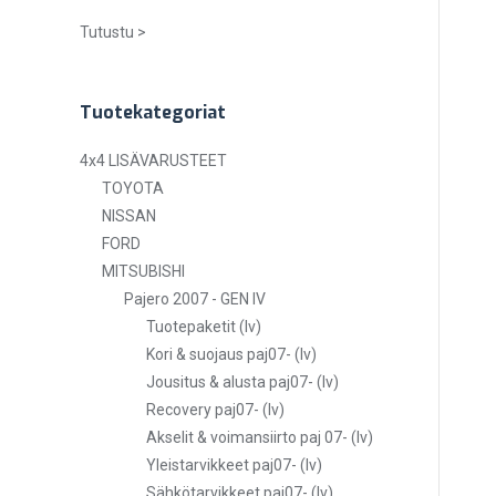
Tutustu >
Tuotekategoriat
4x4 LISÄVARUSTEET
TOYOTA
NISSAN
FORD
MITSUBISHI
Pajero 2007 - GEN IV
Tuotepaketit (lv)
Kori & suojaus paj07- (lv)
Jousitus & alusta paj07- (lv)
Recovery paj07- (lv)
Akselit & voimansiirto paj 07- (lv)
Yleistarvikkeet paj07- (lv)
Sähkötarvikkeet paj07- (lv)