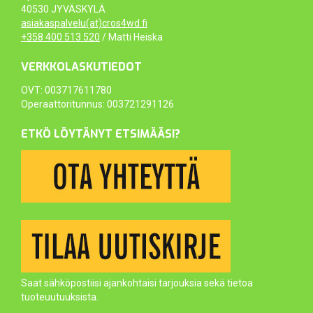
40530 JYVÄSKYLÄ
asiakaspalvelu(at)cros4wd.fi
+358 400 513 520
/ Matti Heiska
VERKKOLASKUTIEDOT
OVT: 003717611780
Operaattoritunnus: 003721291126
ETKÖ LÖYTÄNYT ETSIMÄÄSI?
Saat sähköpostiisi ajankohtaisi tarjouksia sekä tietoa
tuoteuutuuksista.