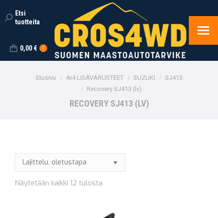
Etsi
Search:
tuotteita
0,00
€
0
You are here:
Etusivu
4x4 LISÄVARUSTEET
SUZUKI
SJ413
Recovery SJ413 (lv)
RECOVERY SJ413 (LV)
Näytetään kaikki 12 tulosta