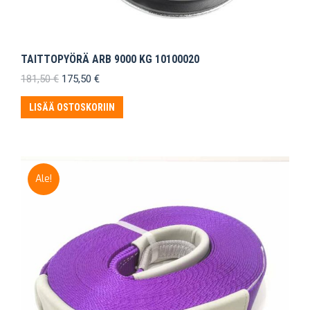
TAITTOPYÖRÄ ARB 9000 KG 10100020
Alkuperäinen
Nykyinen
181,50
€
175,50
€
hinta
hinta
oli:
on:
LISÄÄ OSTOSKORIIN
181,50 €.
175,50 €.
Ale!