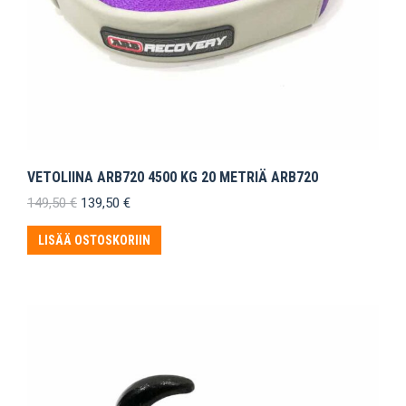
VETOLIINA ARB720 4500 KG 20 METRIÄ ARB720
Alkuperäinen
Nykyinen
149,50
€
139,50
€
hinta
hinta
oli:
on:
LISÄÄ OSTOSKORIIN
149,50 €.
139,50 €.