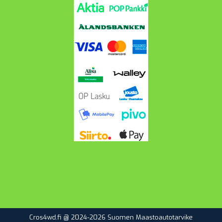
Cros4wd.fi @ 2024-2026 Suomen Maastoautotarvike