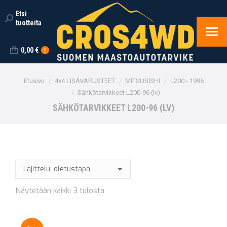
Etsi
Search:
tuotteita
0,00
€
0
You are here:
Etusivu
4x4 LISÄVARUSTEET
MITSUBISHI
L200 - 1996
Sähkötarvikkeet L200-96 (lv)
SÄHKÖTARVIKKEET L200-96 (LV)
Näytetään kaikki 3 tulosta