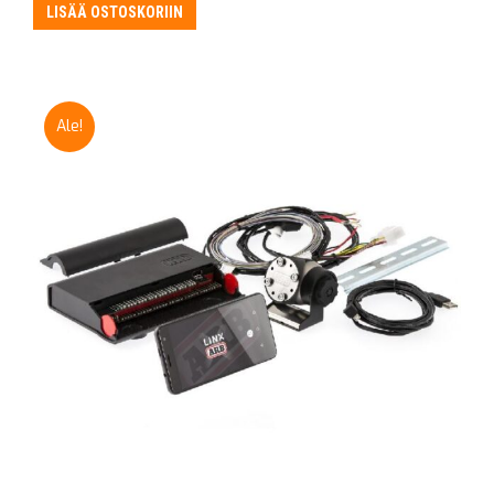
oli:
on:
LISÄÄ OSTOSKORIIN
315,00 €.
295,00 €.
Ale!