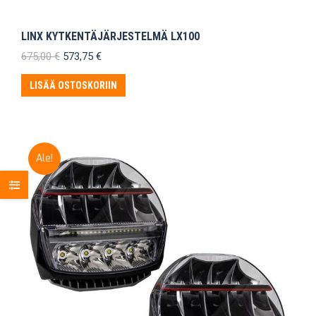
LINX KYTKENTÄJÄRJESTELMÄ LX100
Alkuperäinen
Nykyinen
675,00
€
573,75
€
hinta
hinta
oli:
on:
LISÄÄ OSTOSKORIIN
675,00 €.
573,75 €.
Ale!