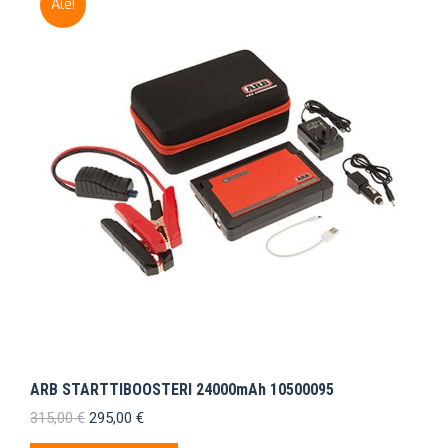
Ale!
ARB STARTTIBOOSTERI 24000mAh 10500095
Alkuperäinen
Nykyinen
315,00
€
295,00
€
hinta
hinta