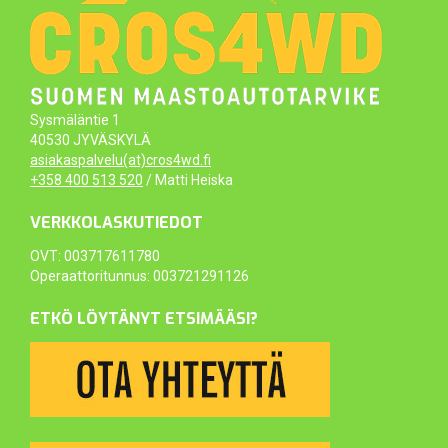
Sysmäläntie 1
40530 JYVÄSKYLÄ
asiakaspalvelu(at)cros4wd.fi
+358 400 513 520
/ Matti Heiska
VERKKOLASKUTIEDOT
OVT: 003717611780
Operaattoritunnus: 003721291126
ETKÖ LÖYTÄNYT ETSIMÄÄSI?