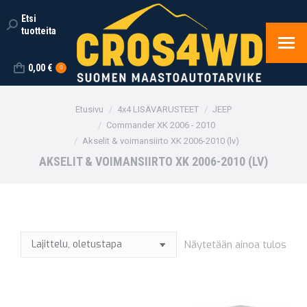
Etsi
Search:
tuotteita
0,00
€
0
You are here:
Etusivu
4x4 LISÄVARUSTEET
JEEP
Commander XK 2006 - 2010
Akselit & voimansiirto XK 2006-2010 (lv)
AKSELIT & VOIMANSIIRTO XK 2006-2010 (LV)
Näytetään ainoa tulos