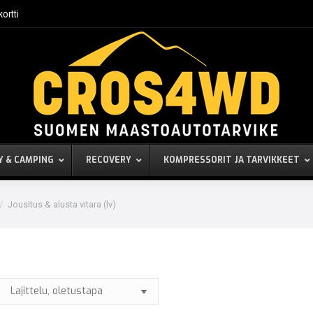
kortti
Y & CAMPING
RECOVERY
KOMPRESSORIT JA TARVIKKEET
Jousitus & alusta vitara (lv)