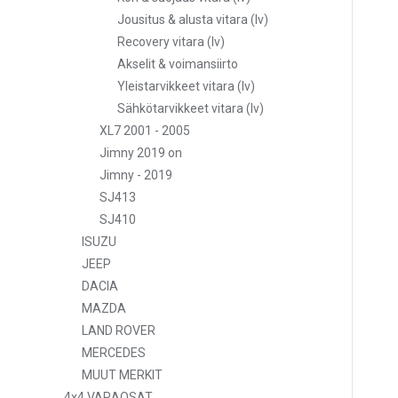
Jousitus & alusta vitara (lv)
Recovery vitara (lv)
Akselit & voimansiirto
Yleistarvikkeet vitara (lv)
Sähkötarvikkeet vitara (lv)
XL7 2001 - 2005
Jimny 2019 on
Jimny - 2019
SJ413
SJ410
ISUZU
JEEP
DACIA
MAZDA
LAND ROVER
MERCEDES
MUUT MERKIT
4x4 VARAOSAT