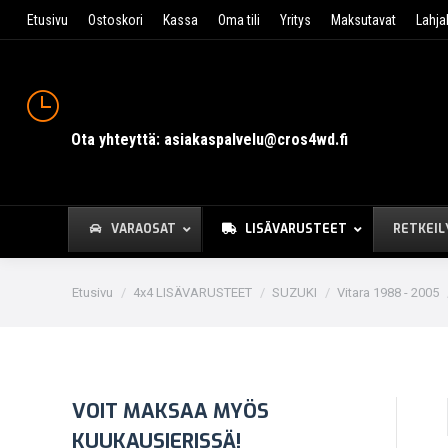
Etusivu
Ostoskori
Kassa
Oma tili
Yritys
Maksutavat
Lahja
Ota yhteyttä: asiakaspalvelu@cros4wd.fi
VARAOSAT
LISÄVARUSTEET
RETKEIL
You are here:
Etusivu
4x4 LISÄVARUSTEET
SUZUKI
Vitara 1988 - 2005
VOIT MAKSAA MYÖS
KUUKAUSIERISSÄ!