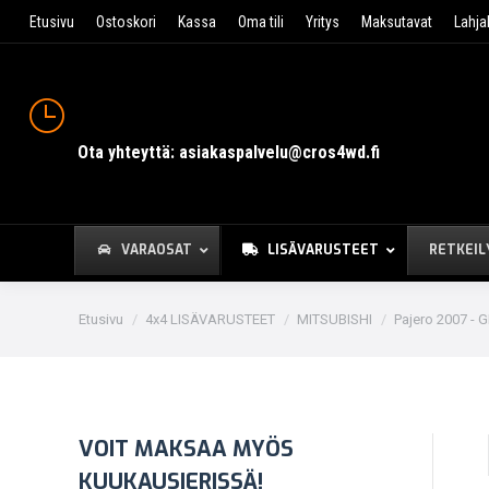
Etusivu
Ostoskori
Kassa
Oma tili
Yritys
Maksutavat
Lahja
Ota yhteyttä: asiakaspalvelu@cros4wd.fi
VARAOSAT
LISÄVARUSTEET
RETKEIL
You are here:
Etusivu
4x4 LISÄVARUSTEET
MITSUBISHI
Pajero 2007 - G
VOIT MAKSAA MYÖS
KUUKAUSIERISSÄ!