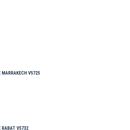
E MARRAKECH V5725
 RABAT V5732