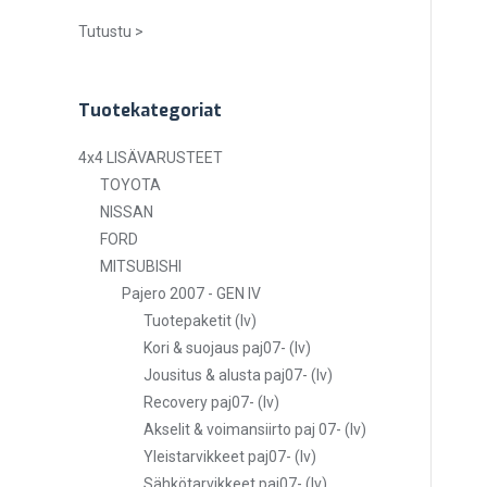
Tutustu >
Tuotekategoriat
4x4 LISÄVARUSTEET
TOYOTA
NISSAN
FORD
MITSUBISHI
Pajero 2007 - GEN IV
Tuotepaketit (lv)
Kori & suojaus paj07- (lv)
Jousitus & alusta paj07- (lv)
Recovery paj07- (lv)
Akselit & voimansiirto paj 07- (lv)
Yleistarvikkeet paj07- (lv)
Sähkötarvikkeet paj07- (lv)