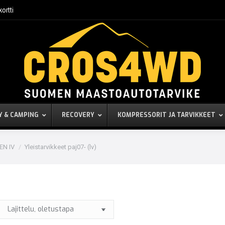
kortti
Y & CAMPING
RECOVERY
KOMPRESSORIT JA TARVIKKEET
EN IV
Yleistarvikkeet paj07- (lv)