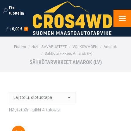
Etsi
Search:
tuotteita
0,00
€
0
You are here:
Etusivu
4x4 LISÄVARUSTEET
VOLKSWAGEN
Amarok
Sähkötarvikkeet Amarok (lv)
SÄHKÖTARVIKKEET AMAROK (LV)
Näytetään kaikki 4 tulosta