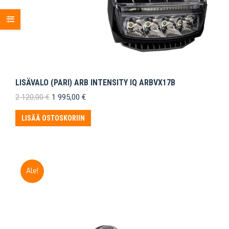
LISÄVALO (PARI) ARB INTENSITY IQ ARBVX17B
Alkuperäinen
Nykyinen
2 120,00
€
1 995,00
€
hinta
hinta
oli:
on:
LISÄÄ OSTOSKORIIN
2
1
120,00 €.
995,00 €.
Ale!