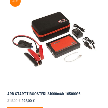
Ale!
ARB STARTTIBOOSTERI 24000mAh 10500095
Alkuperäinen
Nykyinen
315,00
€
295,00
€
hinta
hinta