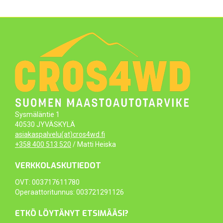
Sysmäläntie 1
40530 JYVÄSKYLÄ
asiakaspalvelu(at)cros4wd.fi
+358 400 513 520
/ Matti Heiska
VERKKOLASKUTIEDOT
OVT: 003717611780
Operaattoritunnus: 003721291126
ETKÖ LÖYTÄNYT ETSIMÄÄSI?