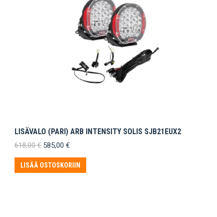
LISÄVALO (PARI) ARB INTENSITY SOLIS SJB21EUX2
Alkuperäinen
Nykyinen
618,00
€
585,00
€
hinta
hinta
oli:
on:
LISÄÄ OSTOSKORIIN
618,00 €.
585,00 €.