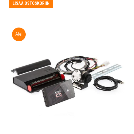
oli:
on:
LISÄÄ OSTOSKORIIN
315,00 €.
295,00 €.
Ale!