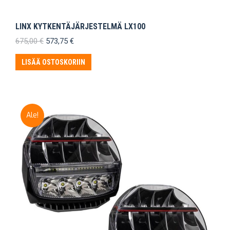
LINX KYTKENTÄJÄRJESTELMÄ LX100
Alkuperäinen
Nykyinen
675,00
€
573,75
€
hinta
hinta
oli:
on:
LISÄÄ OSTOSKORIIN
675,00 €.
573,75 €.
Ale!