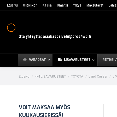
Etusivu
Ostoskori
Kassa
Oma tili
Yritys
Maksutavat
Lahja
Ota yhteyttä: asiakaspalvelu@cros4wd.fi
VARAOSAT
LISÄVARUSTEET
RETKEIL
You are here:
Etusivu
4x4 LISÄVARUSTEET
TOYOTA
Land Cruiser
J40
VOIT MAKSAA MYÖS
KUUKAUSIERISSÄ!