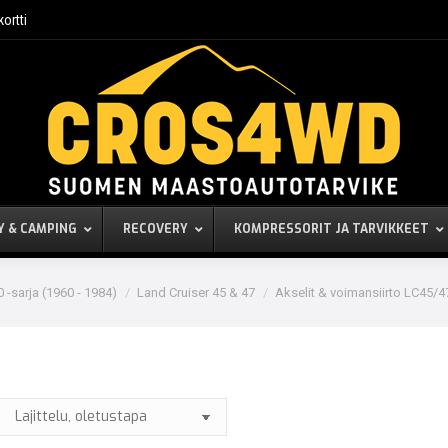
kortti
Y & CAMPING
RECOVERY
KOMPRESSORIT JA TARVIKKEET
 -sarja (1960 - 1984)
Land Cruiser 45 & 47
Akselit & voimansiirto LC45/47