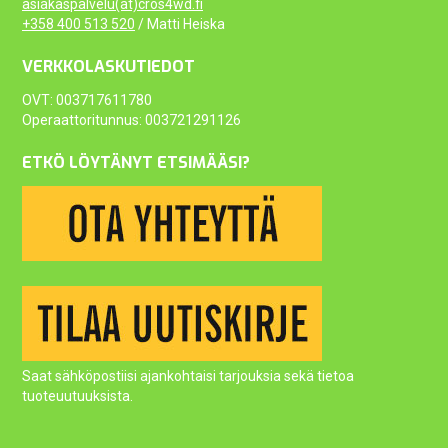
asiakaspalvelu(at)cros4wd.fi
+358 400 513 520
/ Matti Heiska
VERKKOLASKUTIEDOT
OVT: 003717611780
Operaattoritunnus: 003721291126
ETKÖ LÖYTÄNYT ETSIMÄÄSI?
Saat sähköpostiisi ajankohtaisi tarjouksia sekä tietoa
tuoteuutuuksista.