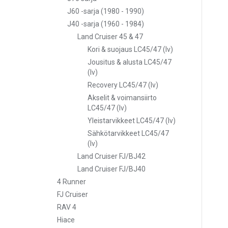
J60 -sarja (1980 - 1990)
J40 -sarja (1960 - 1984)
Land Cruiser 45 & 47
Kori & suojaus LC45/47 (lv)
Jousitus & alusta LC45/47
(lv)
Recovery LC45/47 (lv)
Akselit & voimansiirto
LC45/47 (lv)
Yleistarvikkeet LC45/47 (lv)
Sähkötarvikkeet LC45/47
(lv)
Land Cruiser FJ/BJ42
Land Cruiser FJ/BJ40
4 Runner
FJ Cruiser
RAV 4
Hiace